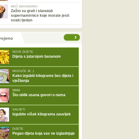
MOĆ MAHUNARKI
Zašto su grah i slanutak
supernamirnice koje morate jesti
svaki tjedan
tranice
vojeno
NOVE DIJETE
Dijeta s jutarnjom bananom
MOGUĆE JE :)
Kako izgubiti kilograme bez dijeta i
vježbanja
MMM
Što oblik usana govori o nama
SAVJETI
Izgubite višak kilograma zauvijek
DIJETE
Pegan dijeta koja vas ne izgladnjuje