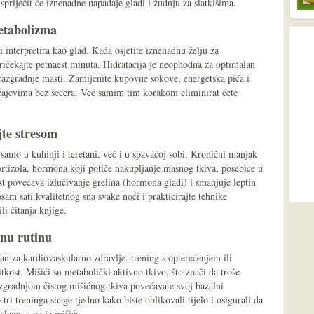
 spriječit će iznenadne napadaje gladi i žudnju za slatkišima.
etabolizma
 interpretira kao glad. Kada osjetite iznenadnu želju za
ričekajte petnaest minuta. Hidratacija je neophodna za optimalan
- razgradnje masti. Zamijenite kupovne sokove, energetska pića i
čajevima bez šećera. Već samim tim korakom eliminirat ćete
jte stresom
amo u kuhinji i teretani, već i u spavaćoj sobi. Kronični manjak
kortizola, hormona koji potiče nakupljanje masnog tkiva, posebice u
t povećava izlučivanje grelina (hormona gladi) i smanjuje leptin
sam sati kvalitetnog sna svake noći i prakticirajte tehnike
li čitanja knjige.
dnu rutinu
tan za kardiovaskularno zdravlje, trening s opterećenjem ili
tkost. Mišići su metabolički aktivno tkivo, što znači da troše
 Izgradnjom čistog mišićnog tkiva povećavate svoj bazalni
ri treninga snage tjedno kako biste oblikovali tijelo i osigurali da
laga, a ne iz mišića.