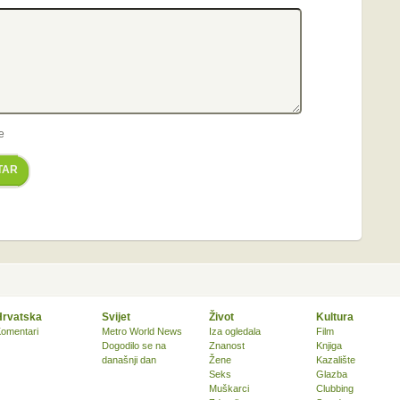
e
TAR
Hrvatska
Svijet
Život
Kultura
omentari
Metro World News
Iza ogledala
Film
Dogodilo se na
Znanost
Knjiga
današnji dan
Žene
Kazalište
Seks
Glazba
Muškarci
Clubbing