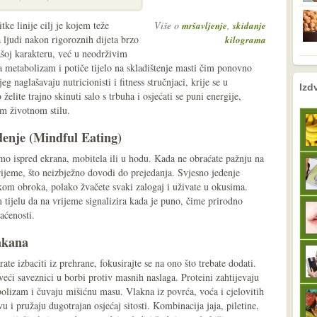
tke linije cilj je kojem teže
Više o
,
mršavljenje
skidanje
 ljudi nakon rigoroznih dijeta brzo
kilograma
vašoj karakteru, već u neodrživim
metabolizam i potiče tijelo na skladištenje masti čim ponovno
g naglašavaju nutricionisti i fitness stručnjaci, krije se u
nema prethodne s
sljedeće
Izd
lite trajno skinuti salo s trbuha i osjećati se puni energije,
om životnom stilu.
edenje (Mindful Eating)
o ispred ekrana, mobitela ili u hodu. Kada ne obraćate pažnju na
vrijeme, što neizbježno dovodi do prejedanja. Svjesno jedenje
kom obroka, polako žvačete svaki zalogaj i uživate u okusima.
ijelu da na vrijeme signalizira kada je puno, čime prirodno
aćenosti.
lakana
te izbaciti iz prehrane, fokusirajte se na ono što trebate dodati.
veći saveznici u borbi protiv masnih naslaga. Proteini zahtijevaju
olizam i čuvaju mišićnu masu. Vlakna iz povrća, voća i cjelovitih
u i pružaju dugotrajan osjećaj sitosti. Kombinacija jaja, piletine,