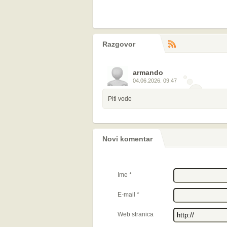
Razgovor
RS
komentara
armando
04.06.2026. 09:47
Piti vode
Novi komentar
Ime
*
E-mail
*
Web stranica