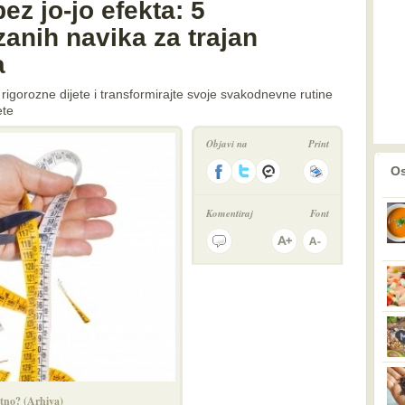
ez jo-jo efekta: 5
anih navika za trajan
a
 rigorozne dijete i transformirajte svoje svakodnevne rutine
ete
Objavi na
Print
prethodno
2
Os
Komentiraj
Font
tno? (Arhiva)