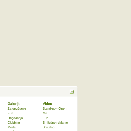
Galerije
Video
Za opuštanje
Stand-up - Open
Fun
Mic
Događanja
Fun
Clubbing
Smiješne reklame
Moda
Brutalno