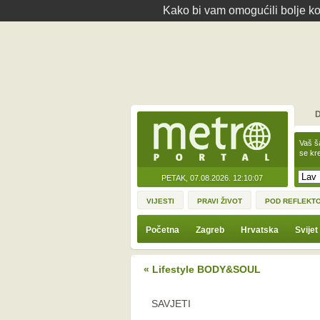
Kako bi vam omogućili bolje kor
D
Vaš š
se kre
PETAK, 07.08.2026.
12:10:07
VIJESTI
PRAVI ŽIVOT
POD REFLEKT
Početna
Zagreb
Hrvatska
Svijet
« Lifestyle BODY&SOUL
SAVJETI