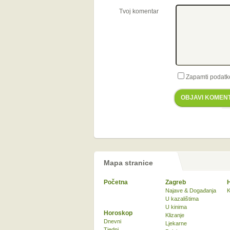
Tvoj komentar
Zapamti podatk
OBJAVI KOMEN
Mapa stranice
Početna
Zagreb
Najave & Događanja
K
U kazalištima
U kinima
Horoskop
Klizanje
Dnevni
Ljekarne
Tjedni