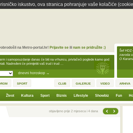
isničko iskustvo, ova stranica pohranjuje vaše kolačiće (cookie
obrodošli na Metro-portal.hr!
Prijavite se
ili
nam se pridružite :)
Šef HDZ-a
zavoda u
O Karamar
arm i samopouzdanje danas će biti na vrhuncu, privlačeći poglede kamo god
tali. Nadređeni će primijetiti vaš trud i trud …
dnevni horoskop
→
OROM
SPORT
CLUB
GALERIJE
VIDEO
ARHIVA
Život
Kultura
Sport
Biznis
Lifestyle
Showbiz
Fun
Ho
Sljedeća vijest
Prethodna vijest
objavljeno prije 2 mjeseca i 4 dana