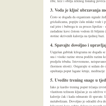
ribe, leće i obilja zelenog lisnatog povrća
3. Voda je ključ ubrzavanja m
Često se događa da organizam signale žeđi
grickalicama, popijte čašu mlake vode i p
rad jetre i bubrega te za proces lipolize 
zaslađene kave čistom vodom ili biljnim 
stotine skrivenih kalorija na tjednoj bazi.
4. Spavajte dovoljno i upravlja
Uspješan gubitak kilograma ne događa se s
sna i visoke razine stresa podižu razinu 
predjelu trbuha. Istovremeno, neispavanos
(hormon sitosti). Osigurajte si sedam do o
opuštanja poput lagane šetnje, meditacije i
5. Uvedite trening snage u tje
Iako je kardio trening poput trčanja izvrs
vlastitom težinom ključan je za održivu vi
kalorije čak i kada odmarate ili spavate.
metabolizam. Dovoljno je odraditi dva do t
kilogrami koje gubite dolaze iz masnih nas