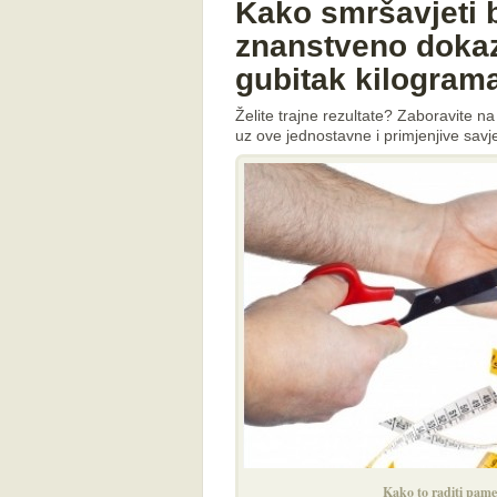
Kako smršavjeti b
znanstveno dokaz
gubitak kilogram
Želite trajne rezultate? Zaboravite na
uz ove jednostavne i primjenjive savj
Kako to raditi pame