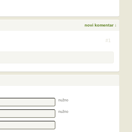
novi komentar ↓
S
#1
nužno
nužno