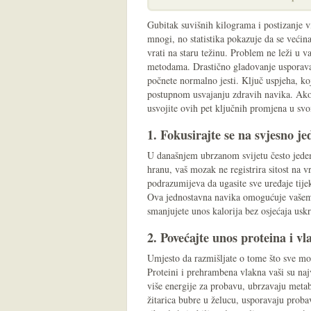
Gubitak suvišnih kilograma i postizanje vi
mnogi, no statistika pokazuje da se većina
vrati na staru težinu. Problem ne leži u 
metodama. Drastično gladovanje usporava 
počnete normalno jesti. Ključ uspjeha, koje
postupnom usvajanju zdravih navika. Ako že
usvojite ovih pet ključnih promjena u sv
1. Fokusirajte se na svjesno j
U današnjem ubrzanom svijetu često jedem
hranu, vaš mozak ne registrira sitost na 
podrazumijeva da ugasite sve uređaje tije
Ova jednostavna navika omogućuje vašem t
smanjujete unos kalorija bez osjećaja uskr
2. Povećajte unos proteina i v
Umjesto da razmišljate o tome što sve mora
Proteini i prehrambena vlakna vaši su naj
više energije za probavu, ubrzavaju metab
žitarica bubre u želucu, usporavaju probav