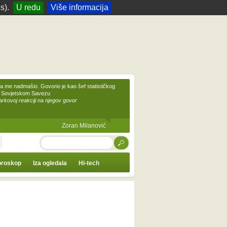
s).
U redu
Više informacija
 me nadmašio. Govorio je kao šef statističkog
 Sovjetskom Savezu
kovoj reakciji na njegov govor
Zoran Milanović
TRAŽI
roskop
Iza ogledala
Hi-tech