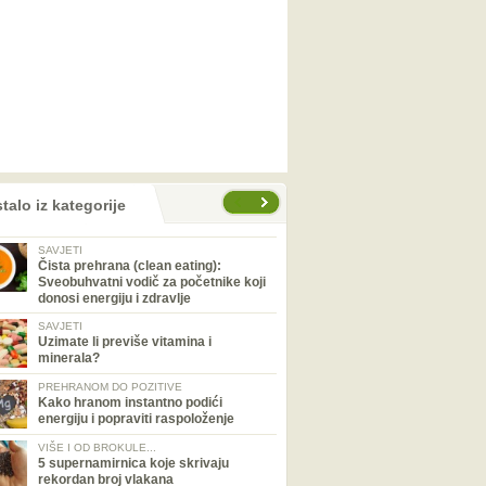
talo iz kategorije
SAVJETI
Čista prehrana (clean eating):
Sveobuhvatni vodič za početnike koji
donosi energiju i zdravlje
SAVJETI
Uzimate li previše vitamina i
minerala?
PREHRANOM DO POZITIVE
Kako hranom instantno podići
energiju i popraviti raspoloženje
VIŠE I OD BROKULE...
5 supernamirnica koje skrivaju
rekordan broj vlakana