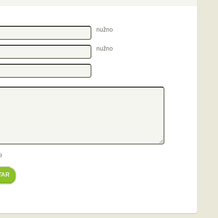
nužno
nužno
e
TAR