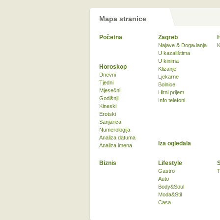
Mapa stranice
Početna
Zagreb
Najave & Događanja
K
U kazalištima
U kinima
Horoskop
Klizanje
Dnevni
Ljekarne
Tjedni
Bolnice
Mjesečni
Hitni prijem
Godišnji
Info telefoni
Kineski
Erotski
Sanjarica
Numerologija
Analiza datuma
Iza ogledala
Analiza imena
Biznis
Lifestyle
Gastro
T
Auto
Body&Soul
Moda&Stil
Casa