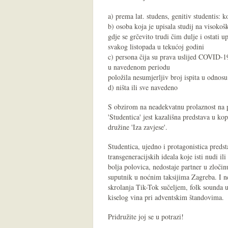
a) prema lat. studens, genitiv studentis: ko
b) osoba koja je upisala studij na visokošk
gdje se grčevito trudi čim dulje i ostati 
svakog listopada u tekućoj godini
c) persona čija su prava uslijed COVID-19
u navedenom periodu
položila nesumjerljiv broj ispita u odno
d) ništa ili sve navedeno
S obzirom na neadekvatnu prolaznost na p
'Studentica' jest kazališna predstava u ko
družine 'Iza zavjese'.
Studentica, ujedno i protagonistica predst
transgeneracijskih ideala koje isti nudi il
bolja polovica, nedostaje partner u zločin
suputnik u noćnim taksijima Zagreba. I n
skrolanja Tik-Tok sučeljem, folk sounda 
kiselog vina pri adventskim štandovima.
Pridružite joj se u potrazi!