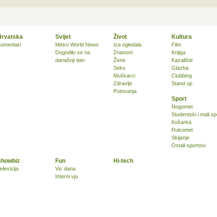
Hrvatska
Svijet
Život
Kultura
omentari
Metro World News
Iza ogledala
Film
Dogodilo se na
Znanost
Knjiga
današnji dan
Žene
Kazalište
Seks
Glazba
Muškarci
Clubbing
Zdravlje
Stand up
Putovanja
Sport
Nogomet
Studentski i mali sp
Košarka
Rukomet
Skijanje
Ostali sportovi
Showbiz
Fun
Hi-tech
elevizija
Vic dana
Interni vju