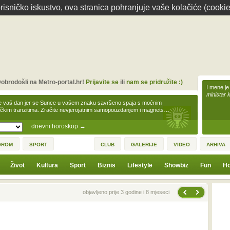
isničko iskustvo, ova stranica pohranjuje vaše kolačiće (cookie
obrodošli na Metro-portal.hr!
Prijavite se
ili
nam se pridružite :)
I mene je
ministar 
e vaš dan jer se Sunce u vašem znaku savršeno spaja s moćnim
čkim tranzitima. Zračite nevjerojatnim samopouzdanjem i magnets…
dnevni horoskop
→
OROM
SPORT
CLUB
GALERIJE
VIDEO
ARHIVA
Život
Kultura
Sport
Biznis
Lifestyle
Showbiz
Fun
Ho
Sljedeća vijest
Prethodna vijest
objavljeno prije 3 godine i 8 mjeseci