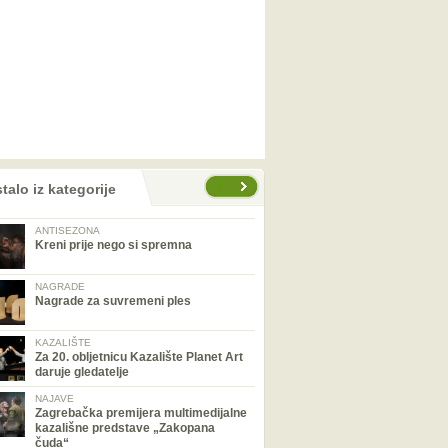
talo iz kategorije
ANTISEZONA
Kreni prije nego si spremna
NAGRADE
Nagrade za suvremeni ples
KAZALIŠTE
Za 20. obljetnicu Kazalište Planet Art
daruje gledatelje
NAJAVE
Zagrebačka premijera multimedijalne
kazališne predstave „Zakopana
čuda“