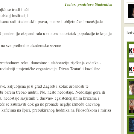
,
Teatar
predstava Studentica
ji/a se trudi i uči
olskoj instituciji
upisana radi studentskih prava, menze i obljetničke brucošijade
nema prethodne s
sljedeće
Izd
 pandemije ekspandirala u odnosu na ostatak populacije te koja je
su na sve prethodne akademske sezone
rethodnom roku, donosimo i elaboraciju riješenja zadatka -
produkciji umjetničke organizacije 'Divan Teatar' i kazališne
ave, zaljubljena je u grad Zagreb i kolaž urbanosti te
i bi barem trebao nuditi. No, nešto nedostaje. Nedostaje gora ili
u, nedostaje savjetnik u dnevno- egzistencijalnim krizama i
eće se zaustaviti dok ga ne pronađe negdje između dnevnog
u kafićima na špici, prebukiranog hodnika na Filozofskom i mirisa