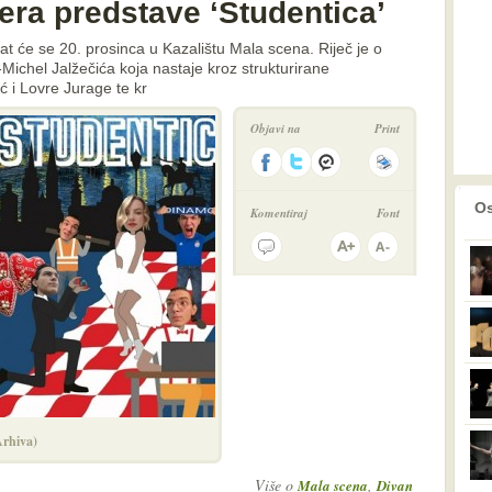
era predstave ‘Studentica’
at će se 20. prosinca u Kazalištu Mala scena. Riječ je o
n-Michel Jalžečića koja nastaje kroz strukturirane
ć i Lovre Jurage te kr
Objavi na
Print
prethodno
2
Os
Komentiraj
Font
Arhiva)
Više o
,
Mala scena
Divan