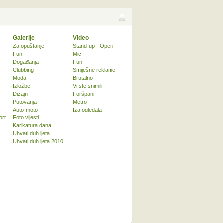
Galerije
Video
Za opuštanje
Stand-up - Open
Fun
Mic
Događanja
Fun
Clubbing
Smiješne reklame
Moda
Brutalno
Izložbe
Vi ste snimili
Dizajn
Foršpani
Putovanja
Metro
Auto-moto
Iza ogledala
ort
Foto vijesti
Karikatura dana
Uhvati duh ljeta
Uhvati duh ljeta 2010