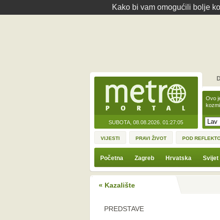
Kako bi vam omogućili bolje kor
D
Ovo j
kozmi
SUBOTA, 08.08.2026.
01:27:05
VIJESTI
PRAVI ŽIVOT
POD REFLEKT
Početna
Zagreb
Hrvatska
Svijet
« Kazalište
PREDSTAVE