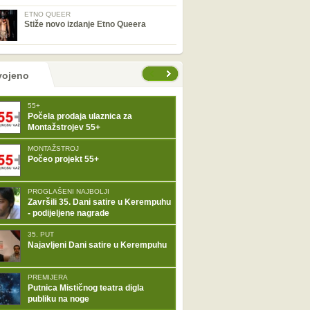
ETNO QUEER
Stiže novo izdanje Etno Queera
tranice
vojeno
55+
Počela prodaja ulaznica za
Montažstrojev 55+
MONTAŽSTROJ
Počeo projekt 55+
PROGLAŠENI NAJBOLJI
Završili 35. Dani satire u Kerempuhu
- podijeljene nagrade
35. PUT
Najavljeni Dani satire u Kerempuhu
PREMIJERA
Putnica Mističnog teatra digla
publiku na noge