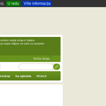
s).
U redu
Više informacija
 osobno stepla struja iz šaltera
koji rasipa milijune na sobe za sastanke
Siniša Varga
TRAŽI
roskop
Iza ogledala
Hi-tech