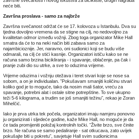
završne svečanosti i novog iskustva za bicikliste, drugih nagrada
neće biti.
Završna proslava - samo za najbrže
Završna svečanost održat će se 17. kolovoza u Istanbulu. Dva su
tjedna dovoljno vremena da se stigne na cilj, no nedovoljno za
kvalitetan odmor između vožnji. Zbog toga organizator Mike Hall
smatra da će to na neki način biti zabava samo za
najambicioznije. Jer, naravno, oni sudionici koji se budu više
odmarali, na cilj će stići kasnije. Organizatori ističu kako se ne
računa samo brzina bicikliranja - i spavanje, oblačenje, pa čak i
pranje zubi dio su utrke, a sve to oduzima vrijeme.
Vrijeme oduzima i vožnju otežava i teret stvari koje se nose sa
sobom, a on je individualan. "Pokušavam smanjiti količinu stvari
koliko god je to moguće, tako da nosim mali šator, vreću za
spavanje, potrebni alat i ostale sitne potrepštine. To sve ukupno
teži 5-6 kilograma, a trudim se još smanjiti težinu", rekao je Zoran
Mihelčić.
Iako je prva utrka tek počela, organizatori imaju namjeru ponovno
ju organizirati i sljedeće godine, kaže Mike Hall, no moguće je da
će tada promijeniti položaj kontrolnih točki. "Živite brzo, sve činite
brzo. Ne računa se samo pedaliranje - sat otkucava, zato uvijek
pokušajte biti u pokretu", savjetuje Hall svim sudionicima