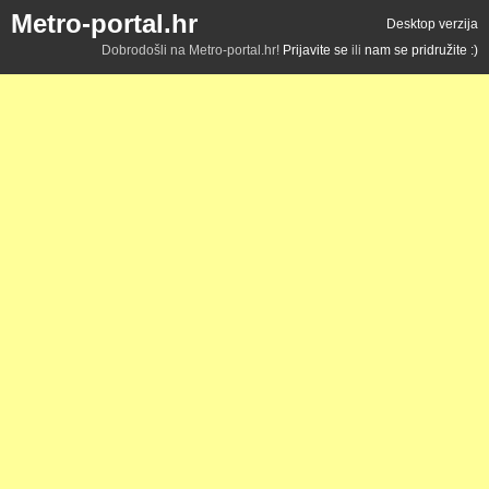
Metro-portal.hr
Desktop verzija
Dobrodošli na Metro-portal.hr!
Prijavite se
ili
nam se pridružite :)