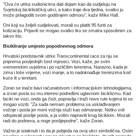
"Ova će utrka sudionicima dati dojam kao da sudjeluju na
Svjetskoj biciklističkoj utrci, a kako traje dva tjedna, svatko ju
može prilagoditi svom godišnjem odmoru", kaže Mike Hall.
Oni koji su željeli sudjelovati, morali su platiti 95 funti za
kotizaciju. Prijaviti se mogao svatko tko se smatra sposobnim za
takvo što.
Bicikliranje umjesto popodnevnog odmora
Hrvatski predstavnik utrke Transcontinental race za nju se
priprema posljednjih šest mjeseci. Vozi, kaže, po svim
vremenskim uvjetima i po različitim terenima. Naravno, kada je
zima i loše vrijeme, vozi manje, a to nadoknađuje treninzima kod
kuće ili u teretani.
Zoran se inače bavi računalstvom i informacijskim tehnologijama,
a izvan posla su mu interesi podređeni uglavnom biciklizmu. Kad
bicikl ne vozi, onda ga čisti, popravlja i traži nove rute kojima bi se
mogao voziti. "Za sada nemam problema sa usklađivanjem
vožnje i posla jer meni vožnja služi kao odmaranje. Netko voli
odspavati poslije posla, a ja volim napraviti krug biciklom. Mozak
radi do podneva, a noge poslijepodne", kaže Zoran.
Važno je istaknuti i to da je pobjeda na ovoj utrci simbolična. Osim