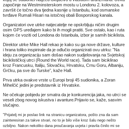
započinje na Westminsterskom mostu u Londonu 2. kolovoza, a
završit će točno dva tjedna kasnije u Istanbulu, kod osmanske
tvrđave Rumali Hisari na istočnoj obali Bosporskog kanala.
Organizatori ove utrke natjecatelje ne opskrbljuju ničim drugim
osim GPS uređajem kako bi ih mogli pratiti. Sve ostalo, kao i ruta
kojom će voziti od Londona do Istanbula, izbor je samih biciklista.
Direktor utrke Mike Hall rekao je kako su ga nove države, kulture
i hrana toliko inspirirale da je odlučio organizirati ovu utrku: "Na
ideju za organizaciju sam došao nakon sudjelovanja na Svjetskoj
biciklističkoj utrci (Round the World race). Tada sam biciklirao
kroz Francusku, Italiju, Slovačku, Hrvatsku, Crnu Goru, Albaniju,
Grčku, pa sve do Turske", kaže Hall.
Prva utrka ovakve vrste u Europi broji 45 sudionika, a Zoran
Mihelčić jedini je predstavnik iz Hrvatske.
Ne očekuje pobjedu jer smatra da je konkurencija jaka, no utrci se
veseli zbog novog iskustva i avanture.Prijavio se, kaže, sasvim
slučajno.
"Prijatelj mi je poslao link na stranicu organizatora, pošto zna da sam
zainteresiran za takve stvari, no to je bilo više kroz šalu nego nešto
ozbiljno. Nakon nekoliko dana proučavanja uvjeta i pravila činilo mi se