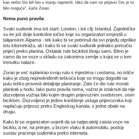
kao nešto što bih bio u stanju napraviti, tako da sam se prijavio čim je to
bilo moguće", kaže Zoran.
Nema puno pravila
Svaki sudionik ima isti start: London, i isti cilj: Istanbul. Zajedničke
su im još dvije kontrolne točke koje su organizatori smjestili u
talijanskim Alpama - tek kako bi se pobrinuli da svi prijeđu otprilike
istu kilometražu, ali i kako bi se svaki sudionik jednako pomučio
prijeći preko planina. Ostatak rute biciklisti biraju sami. Bitno je
samo da se voze u skladu sa zakonima zemlje u kojoj se u tom
trenutku nalaze.
Zoran je već isplanirao svoju rutu s mjestima i cestama, no ističe
kako je zbog nepredviđenih teškoća koje se mogu dogoditi na
putu teško provesti detaljnije planiranje. Zato će dio rute morati
planirati u hodu. Iako puno pravila nema, važno je istaknuti da nije
dozvoljena vožnja bilo kojim drugim prijevoznim sredstvom, osim
biciklom. Dozvoljeno je jedino korištenje usluga prijevoznika koji
naplaćuju prijevoz preko Engleskog kanala, s jedne obale na
drugu.
Kako bi se organizatori uvjerili da se natjecatelji zaista voze na
biciklu, a ne, na primjer, u brzom vlaku ili automobilu, postoji
sustav praćenja sudionika preko interneta.