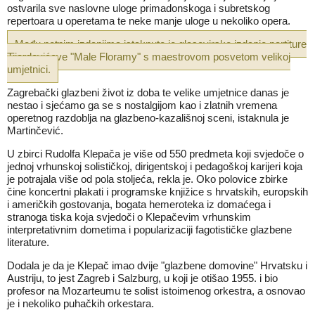
ostvarila sve naslovne uloge primadonskoga i subretskog
repertoara u operetama te neke manje uloge u nekoliko opera.
Među notnim izdanjima istaknuto je glasovirsko izdanje partiture
Tijardovićeve "Male Floramy" s maestrovom posvetom velikoj
umjetnici.
Zagrebački glazbeni život iz doba te velike umjetnice danas je
nestao i sjećamo ga se s nostalgijom kao i zlatnih vremena
operetnog razdoblja na glazbeno-kazališnoj sceni, istaknula je
Martinčević.
U zbirci Rudolfa Klepača je više od 550 predmeta koji svjedoče o
jednoj vrhunskoj solističkoj, dirigentskoj i pedagoškoj karijeri koja
je potrajala više od pola stoljeća, rekla je. Oko polovice zbirke
čine koncertni plakati i programske knjižice s hrvatskih, europskih
i američkih gostovanja, bogata hemeroteka iz domaćega i
stranoga tiska koja svjedoči o Klepačevim vrhunskim
interpretativnim dometima i popularizaciji fagotističke glazbene
literature.
Dodala je da je Klepač imao dvije "glazbene domovine" Hrvatsku i
Austriju, to jest Zagreb i Salzburg, u koji je otišao 1955. i bio
profesor na Mozarteumu te solist istoimenog orkestra, a osnovao
je i nekoliko puhačkih orkestara.