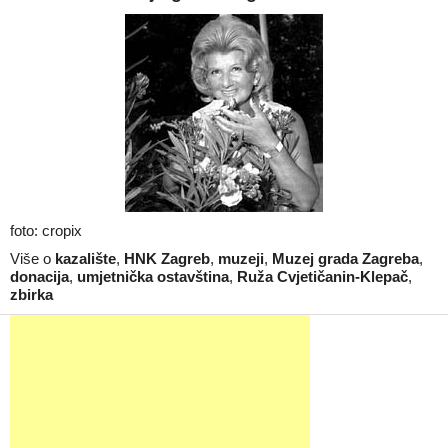
foto: cropix
Više o
kazalište
,
HNK Zagreb
,
muzeji
,
Muzej grada Zagreba
,
donacija
,
umjetnička ostavština
,
Ruža Cvjetičanin-Klepač
,
zbirka