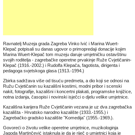
Ravnatelj Muzeja grada Zagreba Vinko Ivić i Marina Wuert-
Klepač potpisali su danas ugovor o primopredaji donacije kojim
Marina Wuert-Klepač tom muzeju daruje umjetničku ostavštinu
svojih roditelja - zagrebačke operetne prvakinje Ruže Cvjetičanin-
Klepač (1916.-2002.) i Rudolfa Klepača, fagotista, dirigenta i
pedagoga svjetskoga glasa (1913.-1994.)
Zbirka sadržava više od tisuću predmeta, a dio koji se odnosi na
Ružu Cvjetičanin su kazališni kostimi, modni pribor i scenski
nakit, fotografije, kazališni i koncertni plakati, programske knjižice,
notna izdanja, časopisi i novinski isječci o djelu velike umjetnice.
Kazališna karijera Ruže Cvjetičanin vezana je uz dva zagrebačka
kazališta - Hrvatsko narodno kazalište (1933.-1955.) i
Zagrebačko gradsko kazalište "Komedija" (1955.-1969.).
Govoreći o životu velike operetne umjetnice, muzikologinja
Jagoda Martinčević istaknula je da je riječ o umjetnici koja je