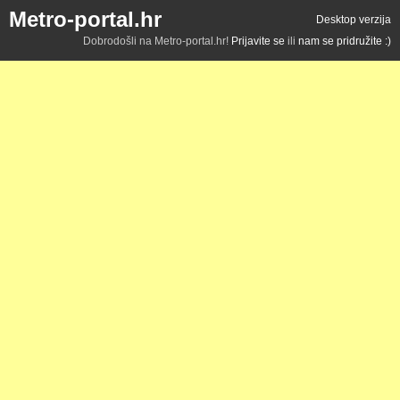
Metro-portal.hr
Desktop verzija
Dobrodošli na Metro-portal.hr!
Prijavite se
ili
nam se pridružite :)