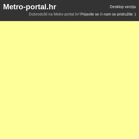
Metro-portal.hr
Desktop verzija
Dobrodošli na Metro-portal.hr!
Prijavite se
ili
nam se pridružite :)