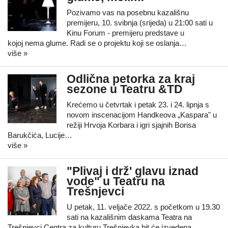
Pozivamo vas na posebnu kazališnu
premijeru, 10. svibnja (srijeda) u 21:00 sati u
Kinu Forum - premijeru predstave u
kojoj nema glume. Radi se o projektu koji se oslanja…
više »
Odlična petorka za kraj
sezone u Teatru &TD
Krećemo u četvrtak i petak 23. i 24. lipnja s
novom inscenacijom Handkeova „Kaspara" u
režiji Hrvoja Korbara i igri sjajnih Borisa
Barukčića, Lucije…
više »
"Plivaj i drž' glavu iznad
vode" u Teatru na
Trešnjevci
U petak, 11. veljače 2022. s početkom u 19.30
sati na kazališnim daskama Teatra na
Trešnjevci Centra za kulturu Trešnjevka bit će izvedena