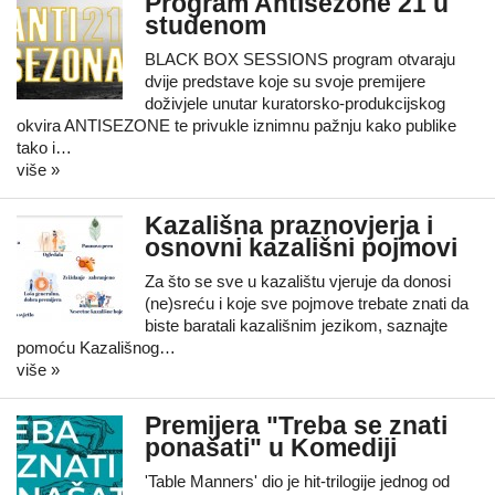
Program Antisezone 21 u
studenom
BLACK BOX SESSIONS program otvaraju
dvije predstave koje su svoje premijere
doživjele unutar kuratorsko-produkcijskog
okvira ANTISEZONE te privukle iznimnu pažnju kako publike
tako i…
više »
Kazališna praznovjerja i
osnovni kazališni pojmovi
Za što se sve u kazalištu vjeruje da donosi
(ne)sreću i koje sve pojmove trebate znati da
biste baratali kazališnim jezikom, saznajte
pomoću Kazališnog…
više »
Premijera "Treba se znati
ponašati" u Komediji
'Table Manners' dio je hit-trilogije jednog od