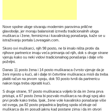
Nove spolne uloge stvaraju modernim parovima prilične
glavobolje, jer moraju balansirati između tradicionalnih uloga
muškarca i žene, feminizma i kavalirskog ponašanja, kaže se u
istraživanju portala Loveagain.com.
Skoro svi muškarci, njih 98 posto, ne bi imalo ništa protiv da
njihove partnerice imaju veća primanja od njih, dok s druge strane
vjeruju kako su neki vidovi tradicionalnog ponašanja i dalje vrlo
poželjni.
Danas 11 posto žena i 14 posto muškaraca čvrsto vjeruje da je
ženi mjesto u kući, ali i dalje tri četvrtine muškaraca misli da treba
platiti račun na prvom spoju, dok 93 posto tvrdi da partnericu
nakon toga treba otpratiti kući.
S druge strane, 97 posto muškaraca voljelo bi da im žena prva
pristupi, a 67 posto žena bi pozvalo muškarca na drugi spoj ako
prvi prođe kako treba. Ipak, žene vole kavalirsko ponašanje više
od svega, pa 82 posto pripadnica ljepšeg spola očekuje od
muškarca da im posudi jaknu kad postane zima i da im otvori