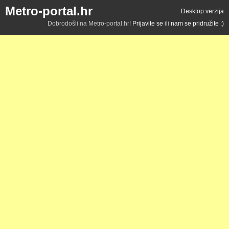
Metro-portal.hr
Desktop verzija
Dobrodošli na Metro-portal.hr!
Prijavite se
ili
nam se pridružite :)