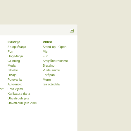
Galerije
Video
Za opuštanje
Stand-up - Open
Fun
Mic
Događanja
Fun
Clubbing
Smiješne reklame
Moda
Brutalno
Izložbe
Vi ste snimili
Dizajn
Foršpani
Putovanja
Metro
Auto-moto
Iza ogledala
ort
Foto vijesti
Karikatura dana
Uhvati duh ljeta
Uhvati duh ljeta 2010