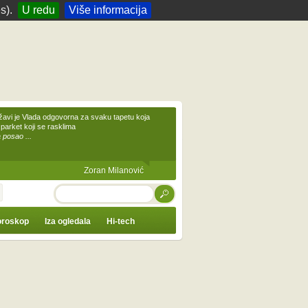
s).
U redu
Više informacija
žavi je Vlada odgovorna za svaku tapetu koja
 parket koji se rasklima
 posao ...
Zoran Milanović
TRAŽI
roskop
Iza ogledala
Hi-tech