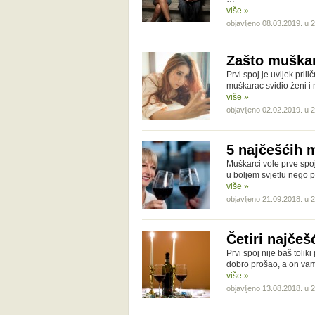
više »
objavljeno 08.03.2019. u 
Zašto muškar
Prvi spoj je uvijek pril
muškarac svidio ženi i 
više »
objavljeno 02.02.2019. u 
5 najčešćih 
Muškarci vole prve spoj
u boljem svjetlu nego pr
više »
objavljeno 21.09.2018. u 
Četiri najče
Prvi spoj nije baš toli
dobro prošao, a on vam
više »
objavljeno 13.08.2018. u 