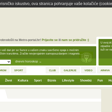
isničko iskustvo, ova stranica pohranjuje vaše kolačiće (cookie
obrodošli na Metro-portal.hr!
Prijavite se
ili
nam se pridružite :)
U ovoj dr
otpadne i
tuži se na
e vaš dan jer se Sunce u vašem znaku savršeno spaja s moćnim
čkim tranzitima. Zračite nevjerojatnim samopouzdanjem i magnets…
dnevni horoskop
→
OROM
SPORT
CLUB
GALERIJE
VIDEO
ARHIVA
Život
Kultura
Sport
Biznis
Lifestyle
Showbiz
Fun
Ho