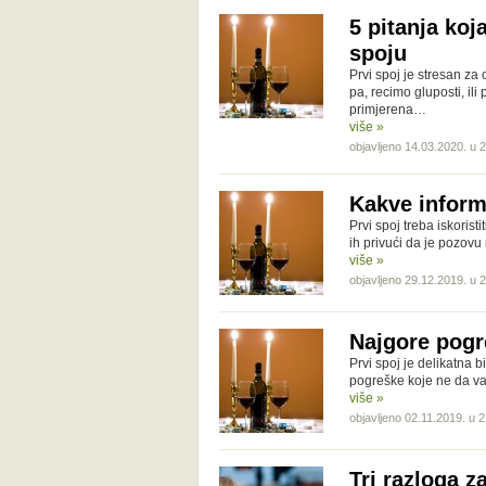
5 pitanja ko
spoju
Prvi spoj je stresan z
pa, recimo gluposti, il
primjerena…
više »
objavljeno 14.03.2020. u 
Kakve inform
Prvi spoj treba iskorist
ih privući da je pozovu
više »
objavljeno 29.12.2019. u 
Najgore pogr
Prvi spoj je delikatna b
pogreške koje ne da va
više »
objavljeno 02.11.2019. u 
Tri razloga z