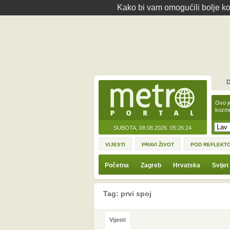
Kako bi vam omogućili bolje kor
D
Ovo j
kozmi
SUBOTA, 08.08.2026.
05:26:24
VIJESTI
PRAVI ŽIVOT
POD REFLEKT
Početna
Zagreb
Hrvatska
Svijet
Tag: prvi spoj
Vijesti