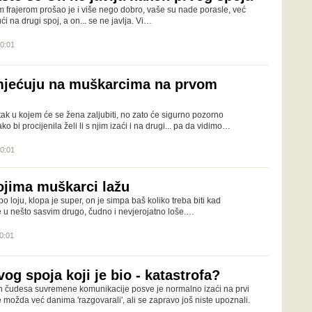
im frajerom prošao je i više nego dobro, vaše su nade porasle, već
ći na drugi spoj, a on... se ne javlja. Vi…
20:01
mjećuju na muškarcima na prvom
utak u kojem će se žena zaljubiti, no zato će sigurno pozorno
ko bi procijenila želi li s njim izaći i na drugi... pa da vidimo…
20:01
kojima muškarci lažu
 po loju, klopa je super, on je simpa baš koliko treba biti kad
e u nešto sasvim drugo, čudno i nevjerojatno loše.…
20:01
og spoja koji je bio - katastrofa?
ih čudesa suvremene komunikacije posve je normalno izaći na prvi
e možda već danima 'razgovarali', ali se zapravo još niste upoznali.