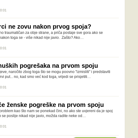
20:01
ci ne zovu nakon prvog spoja?
ično traumatičan za obje strane, a priča postaje sve gora ako se
nakon toga se - više nikad nije javio. Zašto? Ako…
20:01
muških pogrešaka na prvom spoju
eve, naročito zbog toga što se mogu poovno "izmisliti" i predstaviti
vi put... no, kad smo već kod toga, vrijedi se prisjetiti…
20:01
šće ženske pogreške na prvom spoju
ki problem kao što nam se ponekad čini, no ako ste uvjereni da je spoj
 se poslije nikad nije javio, možda radite neke od…
20:01