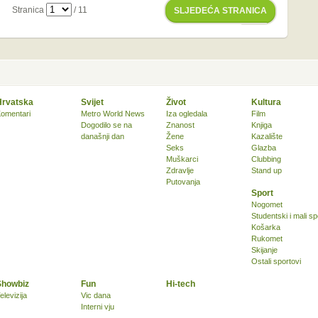
Stranica
/ 11
SLJEDEĆA STRANICA
Hrvatska
Svijet
Život
Kultura
omentari
Metro World News
Iza ogledala
Film
Dogodilo se na
Znanost
Knjiga
današnji dan
Žene
Kazalište
Seks
Glazba
Muškarci
Clubbing
Zdravlje
Stand up
Putovanja
Sport
Nogomet
Studentski i mali sp
Košarka
Rukomet
Skijanje
Ostali sportovi
Showbiz
Fun
Hi-tech
elevizija
Vic dana
Interni vju