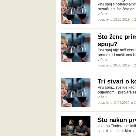
Prvi spoj s potencijaln
razmišljate što ćete obu
više »
objavljeno 13.10.2019. u 
Što žene pri
spoju?
Prvi spoj nije baš tren
promotriti i muškarca ka
više »
objavljeno 20.05.2019. u 
Tri stvari o 
Prvi spoj... sve ide kao
odjednom... pretvara s
više »
objavljeno 11.04.2019. u 
Što nakon prv
U doba Tindera i ostal
susret s nekim s kim st
…