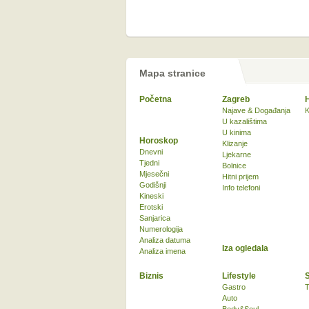
Mapa stranice
Početna
Zagreb
Najave & Događanja
K
U kazalištima
U kinima
Horoskop
Klizanje
Dnevni
Ljekarne
Tjedni
Bolnice
Mjesečni
Hitni prijem
Godišnji
Info telefoni
Kineski
Erotski
Sanjarica
Numerologija
Analiza datuma
Iza ogledala
Analiza imena
Biznis
Lifestyle
Gastro
T
Auto