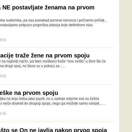
ja NE postavljate ženama na prvom
a oba sudionika, pa nas ponekad ponese nervoza i počnemo pričati...
i postavljamo potpuno pogrešna pitanja koje definitivno nisu
20:01
acije traže žene na prvom spoju
iti na najbolji način, pa tako muškarci traže "ono nešto" u ženi što će
 na drugi spoj, no žene su u potrazi za -…
20:01
eške na prvom spoju
iljka na koju treba jako paziti, no u zadnje vrijeme sve su češće
s neće dovesti do drugog spoja, nego ga možete samo sanjati...…
21:44
ašto se On ne javlja nakon prvog spoja