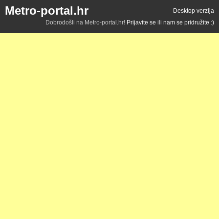
Metro-portal.hr
Desktop verzija
Dobrodošli na Metro-portal.hr!
Prijavite se
ili
nam se pridružite :)