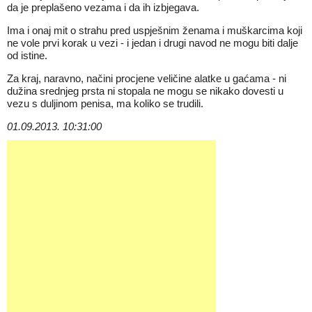
da je preplašeno vezama i da ih izbjegava.
Ima i onaj mit o strahu pred uspješnim ženama i muškarcima koji
ne vole prvi korak u vezi - i jedan i drugi navod ne mogu biti dalje
od istine.
Za kraj, naravno, načini procjene veličine alatke u gaćama - ni
dužina srednjeg prsta ni stopala ne mogu se nikako dovesti u
vezu s duljinom penisa, ma koliko se trudili.
01.09.2013. 10:31:00