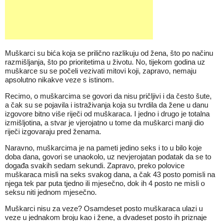
Muškarci su bića koja se prilično razlikuju od žena, što po načinu
razmišljanja, što po prioritetima u životu. No, tijekom godina uz
muškarce su se počeli vezivati mitovi koji, zapravo, nemaju
apsolutno nikakve veze s istinom.
Recimo, o muškarcima se govori da nisu pričljivi i da često šute,
a čak su se pojavila i istraživanja koja su tvrdila da žene u danu
izgovore bitno više riječi od muškaraca. I jedno i drugo je totalna
izmišljotina, a stvar je vjerojatno u tome da muškarci manji dio
riječi izgovaraju pred ženama.
Naravno, muškarcima je na pameti jedino seks i to u bilo koje
doba dana, govori se unaokolo, uz nevjerojatan podatak da se to
događa svakih sedam sekundi. Zapravo, preko polovice
muškaraca misli na seks svakog dana, a čak 43 posto pomisli na
njega tek par puta tjedno ili mjesečno, dok ih 4 posto ne misli o
seksu niti jednom mjesečno.
Muškarci nisu za veze? Osamdeset posto muškaraca ulazi u
veze u jednakom broju kao i žene, a dvadeset posto ih priznaje