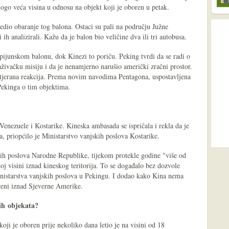
nogo veća visina u odnosu na objekt koji je oboren u petak.
edio obaranje tog balona. Ostaci su pali na području Južne
i ih analizirali. Kažu da je balon bio veličine dva ili tri autobusa.
pijunskom balonu, dok Kinezi to poriču. Peking tvrdi da se radi o
aživačku misiju i da je nenamjerno narušio američki zračni prostor.
etjerana reakcija. Prema novim navodima Pentagona, uspostavljena
Pekinga o tim objektima.
Venezuele i Kostarike. Kineska ambasada se ispričala i rekla da je
a, priopćilo je Ministarstvo vanjskih poslova Kostarike.
ih poslova Narodne Republike, tijekom protekle godine "više od
koj visini iznad kineskog teritorija. To se događalo bez dozvole
nistarstva vanjskih poslova u Pekingu. I dodao kako Kina nema
reni iznad Sjeverne Amerike.
ćih objekata?
oji je oboren prije nekoliko dana letio je na visini od 18