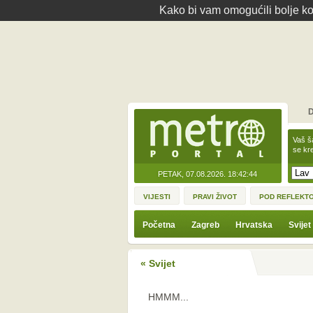
Kako bi vam omogućili bolje kor
D
Vaš š
se kre
PETAK, 07.08.2026.
18:42:44
VIJESTI
PRAVI ŽIVOT
POD REFLEKT
Početna
Zagreb
Hrvatska
Svijet
« Svijet
HMMM...