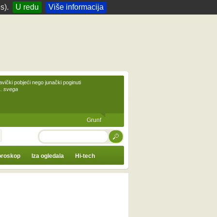
s).
U redu
Više informacija
avički pobjeći nego junački poginuti
... svega
Grunf
TRAŽI
roskop
Iza ogledala
Hi-tech