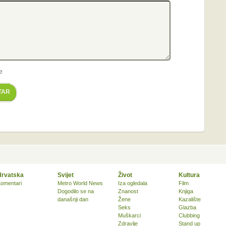
e
TAR
Hrvatska
Svijet
Život
Kultura
omentari
Metro World News
Iza ogledala
Film
Dogodilo se na
Znanost
Knjiga
današnji dan
Žene
Kazalište
Seks
Glazba
Muškarci
Clubbing
Zdravlje
Stand up