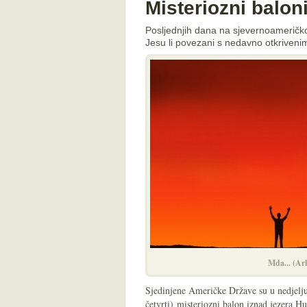
Misteriozni balo
Posljednjih dana na sjevernoameričko
Jesu li povezani s nedavno otkriven
Mda... (Ar
Sjedinjene Američke Države su u nedjelju
četvrti) misteriozni balon iznad jezera H