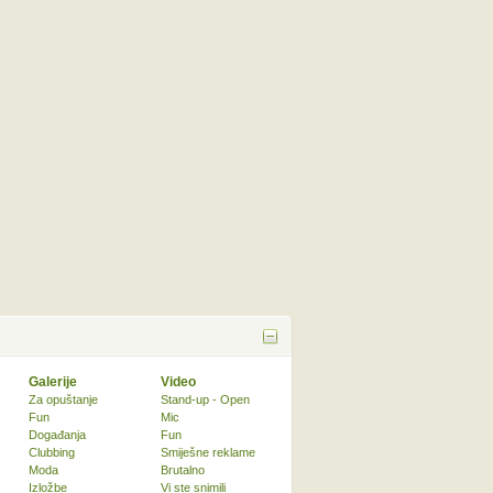
Galerije
Video
Za opuštanje
Stand-up - Open
Fun
Mic
Događanja
Fun
Clubbing
Smiješne reklame
Moda
Brutalno
Izložbe
Vi ste snimili