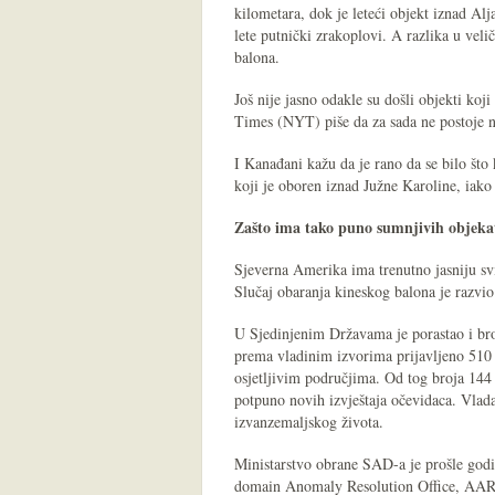
kilometara, dok je leteći objekt iznad Alja
lete putnički zrakoplovi. A razlika u veli
balona.
Još nije jasno odakle su došli objekti ko
Times (NYT) piše da za sada ne postoje na
I Kanađani kažu da je rano da se bilo što
koji je oboren iznad Južne Karoline, iako 
Zašto ima tako puno sumnjivih objeka
Sjeverna Amerika ima trenutno jasniju sv
Slučaj obaranja kineskog balona je razvio
U Sjedinjenim Državama je porastao i broj
prema vladinim izvorima prijavljeno 510 
osjetljivim područjima. Od tog broja 144 i
potpuno novih izvještaja očevidaca. Vlada 
izvanzemaljskog života.
Ministarstvo obrane SAD-a je prošle godi
domain Anomaly Resolution Office, AARO), 