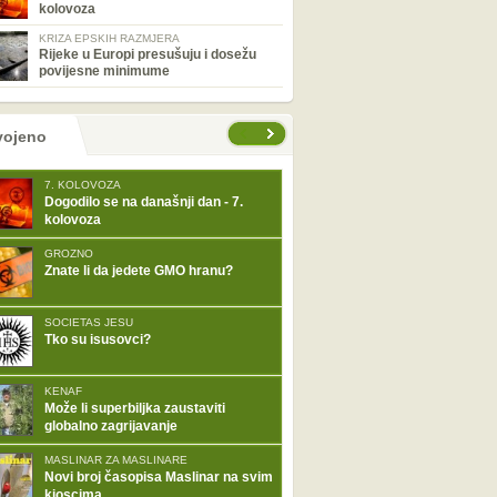
kolovoza
KRIZA EPSKIH RAZMJERA
Rijeke u Europi presušuju i dosežu
povijesne minimume
tranice
vojeno
7. KOLOVOZA
Dogodilo se na današnji dan - 7.
kolovoza
GROZNO
Znate li da jedete GMO hranu?
SOCIETAS JESU
Tko su isusovci?
KENAF
Može li superbiljka zaustaviti
globalno zagrijavanje
MASLINAR ZA MASLINARE
Novi broj časopisa Maslinar na svim
kioscima