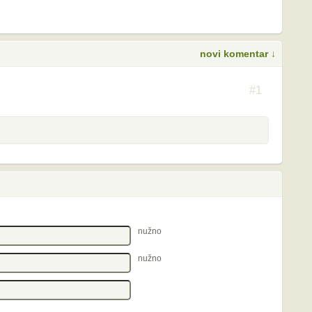
novi komentar ↓
S
#1
nužno
nužno