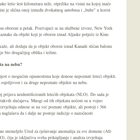
ske letio šest kilometara niže, otprilike na visini na kojoj inače
čini je slična onoj između dvokatnog autobusa i „bube" u korist
ji su oboreni u petak. Pozivajući se na službene izvore, New York
znake da objekt koji je oboren iznad Aljaske potječe iz Kine.
 kaže, ali dodaju da je objekt oboren iznad Kanade sličan balonu
je bio drugačijeg oblika i težine.
ta na nebu?
ijest o mogućim opasnostima koje donose nepoznati leteći objekti.
 osjetljivost i za druge nepoznate objekte na nebu.
 prijava neidentificiranih letećih objekata (NLO). Do sada je
takvih slučajeva. Mnogi od tih objekata uočeni su u vojno
zvještaja odnose se na već poznate objekte, ali postoji i 366
naglašava da i dalje ne postoje indicije o nazočnosti
ne utemeljilo Ured za rješavanje anomalija za sve domene (All-
čija je isključiva svrha prikupljanje i analiza izvještaja