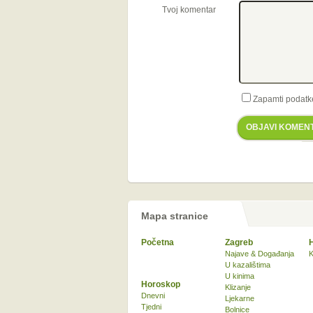
Tvoj komentar
Zapamti podatk
OBJAVI KOMEN
Mapa stranice
Početna
Zagreb
Najave & Događanja
K
U kazalištima
U kinima
Horoskop
Klizanje
Dnevni
Ljekarne
Tjedni
Bolnice