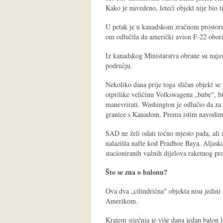
Kako je navedeno, leteći objekt nije bio tr
U petak je u kanadskom zračnom prostoru 
om odlučila da američki avion F-22 obori
Iz kanadskog Ministarstva obrane su najavi
području.
Nekoliko dana prije toga sličan objekt se 
otprilike veličinu Volkswagena „bube", bio
manevrirati. Washington je odlučio da za s
granice s Kanadom. Prema istim navodima 
SAD ne želi odati točno mjesto pada, ali a
nalazišta nafte kod Prudhoe Baya. Aljask
stacioniranih važnih dijelova raketnog pr
Što se zna o balonu?
Ova dva „cilindrična" objekta nisu jedin
Amerikom.
Krajem siječnja je više dana jedan balon 