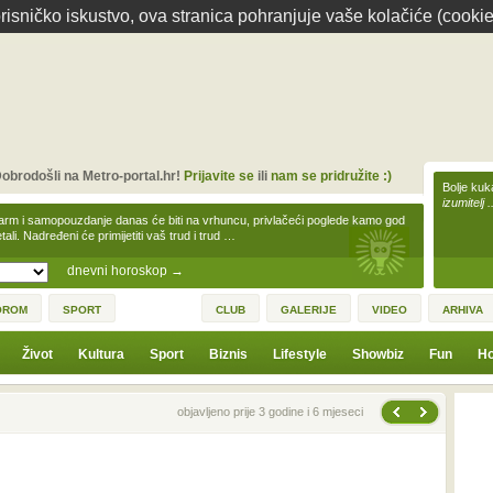
isničko iskustvo, ova stranica pohranjuje vaše kolačiće (cookie
obrodošli na Metro-portal.hr!
Prijavite se
ili
nam se pridružite :)
Bolje kuk
izumitelj 
arm i samopouzdanje danas će biti na vrhuncu, privlačeći poglede kamo god
tali. Nadređeni će primijetiti vaš trud i trud …
dnevni horoskop
→
OROM
SPORT
CLUB
GALERIJE
VIDEO
ARHIVA
Život
Kultura
Sport
Biznis
Lifestyle
Showbiz
Fun
Ho
Sljedeća vijest
Prethodna vijest
objavljeno prije 3 godine i 6 mjeseci