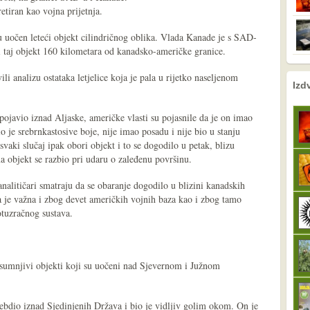
etiran kao vojna prijetnja.
uočen leteći objekt cilindričnog oblika. Vlada Kanade je s SAD-
 taj objekt 160 kilometara od kanadsko-američke granice.
li analizu ostataka letjelice koja je pala u rijetko naseljenom
nema prethodne s
sljedeće
Izd
pojavio iznad Aljaske, američke vlasti su pojasnile da je on imao
 je srebrnkastosive boje, nije imao posadu i nije bio u stanju
vaki slučaj ipak obori objekt i to se dogodilo u petak, blizu
objekt se razbio pri udaru o zaleđenu površinu.
nalitičari smatraju da se obaranje dogodilo u blizini kanadskih
a je važna i zbog devet američkih vojnih baza kao i zbog tamo
otuzračnog sustava.
i sumnjivi objekti koji su uočeni nad Sjevernom i Južnom
lebdio iznad Sjedinjenih Država i bio je vidljiv golim okom. On je