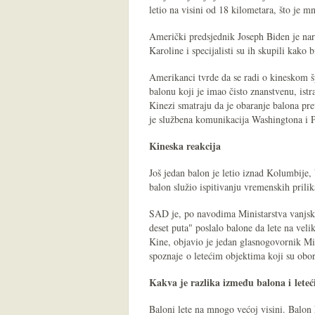
letio na visini od 18 kilometara, što je m
Američki predsjednik Joseph Biden je nar
Karoline i specijalisti su ih skupili kako b
Amerikanci tvrde da se radi o kineskom š
balonu koji je imao čisto znanstvenu, istr
Kinezi smatraju da je obaranje balona pr
je službena komunikacija Washingtona i 
Kineska reakcija
Još jedan balon je letio iznad Kolumbije, 
balon služio ispitivanju vremenskih prilik
SAD je, po navodima Ministarstva vanjsk
deset puta" poslalo balone da lete na veli
Kine, objavio je jedan glasnogovornik Mi
spoznaje o letećim objektima koji su obo
Kakva je razlika između balona i lete
Baloni lete na mnogo većoj visini. Balon k