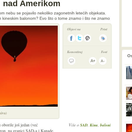
ni nad Amerikom
m nebu se pojavilo nekoliko zagonetnih letećih objekata.
im kineskim balonom? Evo što o tome znamo i što ne znamo
Objavi na
Print
Komentiraj
Font
prethodno
2
Os
hiva)
 oborile još jedan (već
Više o
,
,
SAD
Kina
baloni
uron, na granici SAD-a i Kanade.