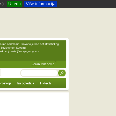
s).
U redu
Više informacija
 me nadmašio. Govorio je kao šef statističkog
 Sovjetskom Savezu
kovoj reakciji na njegov govor
Zoran Milanović
TRAŽI
roskop
Iza ogledala
Hi-tech