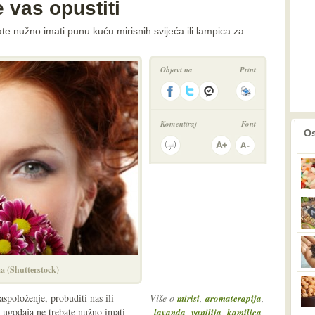
e vas opustiti
e nužno imati punu kuću mirisnih svijeća ili lampica za
Objavi na
Print
Komentiraj
Font
prethodno
2
Os
ma (Shutterstock)
spoloženje, probuditi nas ili
Više o
,
,
mirisi
aromaterapija
og ugođaja ne trebate nužno imati
,
,
,
lavanda
vanilija
kamilica