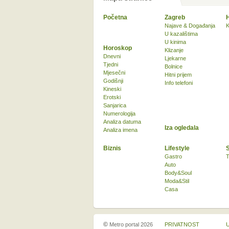
Početna
Zagreb
Najave & Događanja
K
U kazalištima
U kinima
Horoskop
Klizanje
Dnevni
Ljekarne
Tjedni
Bolnice
Mjesečni
Hitni prijem
Godišnji
Info telefoni
Kineski
Erotski
Sanjarica
Numerologija
Analiza datuma
Iza ogledala
Analiza imena
Biznis
Lifestyle
Gastro
T
Auto
Body&Soul
Moda&Stil
Casa
©
Metro portal 2026
PRIVATNOST