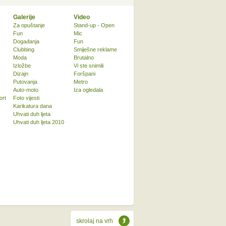
Galerije
Video
Za opuštanje
Stand-up - Open
Fun
Mic
Događanja
Fun
Clubbing
Smiješne reklame
Moda
Brutalno
Izložbe
Vi ste snimili
Dizajn
Foršpani
Putovanja
Metro
Auto-moto
Iza ogledala
ort
Foto vijesti
Karikatura dana
Uhvati duh ljeta
Uhvati duh ljeta 2010
skrolaj na vrh