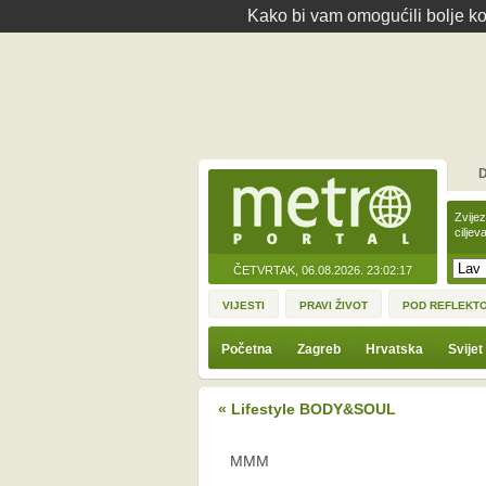
Kako bi vam omogućili bolje kor
D
Zvije
ciljev
ČETVRTAK, 06.08.2026.
23:02:17
VIJESTI
PRAVI ŽIVOT
POD REFLEKT
Početna
Zagreb
Hrvatska
Svijet
« Lifestyle BODY&SOUL
MMM