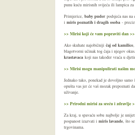
punu kuću mirisnih svijeća ili lampica za
baby puder
Primjerice,
podsjeća nas na d
miris poznatih i dragih osoba
i
- preciz
>> Mirisi koji će vam popraviti dan >>
čaj od kamilice
Ako skuhate najobičniji
,
blagotvorni učinak tog čaja i njegov oku
krastavaca
koji nas također vraća u djeti
>> Mirisi mogu manipulirati našim 
Jednako tako, ponekad je dovoljno samo
opušta vas jer će vaš mozak prepoznati d
uživanje.
>> Prirodni mirisi za sreću i zdravlje 
Za kraj, u spavaću sobu najbolje je unije
miris lavande
pospanost izazvati i
, što s
trgovinama.