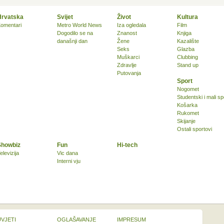
Hrvatska
Svijet
Život
Kultura
omentari
Metro World News
Iza ogledala
Film
Dogodilo se na
Znanost
Knjiga
današnji dan
Žene
Kazalište
Seks
Glazba
Muškarci
Clubbing
Zdravlje
Stand up
Putovanja
Sport
Nogomet
Studentski i mali sp
Košarka
Rukomet
Skijanje
Ostali sportovi
Showbiz
Fun
Hi-tech
elevizija
Vic dana
Interni vju
UVJETI
OGLAŠAVANJE
IMPRESUM