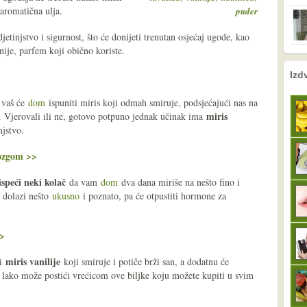
 aromatična ulja.
puder
jetinjstvo i sigurnost, što će donijeti trenutan osjećaj ugode, kao
nije, parfem koji obično koriste.
nema prethodne s
sljedeće
Izd
 vaš će
dom
ispuniti miris koji odmah smiruje, podsjećajući nas na
miris
s. Vjerovali ili ne, gotovo potpuno jednak učinak ima
njstvo.
mozgom >>
ispeći neki kolač
da vam
dom
dva dana miriše na nešto fino i
a dolazi nešto
ukusno
i poznato, pa će otpustiti hormone za
>>
miris vanilije
ti
koji smiruje i potiče brži san, a dodatnu će
e lako može postići vrećicom ove biljke koju možete kupiti u svim