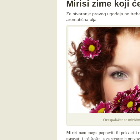
Mirisi zime koji ć
Za stvaranje pravog ugođaja ne trebat
aromatična ulja
Oraspoložite se mirisi
Mirisi
nam mogu popraviti ili pokvariti ra
uspavati i još štošta, a za stvaranje prav