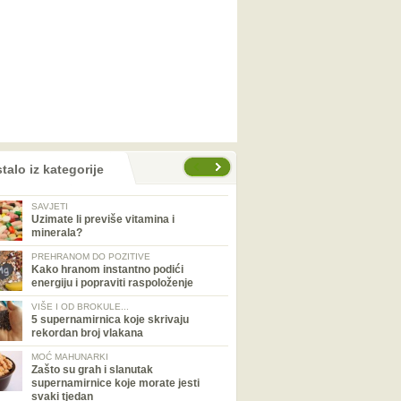
talo iz kategorije
SAVJETI
Uzimate li previše vitamina i
minerala?
PREHRANOM DO POZITIVE
Kako hranom instantno podići
energiju i popraviti raspoloženje
VIŠE I OD BROKULE...
5 supernamirnica koje skrivaju
rekordan broj vlakana
MOĆ MAHUNARKI
Zašto su grah i slanutak
supernamirnice koje morate jesti
svaki tjedan