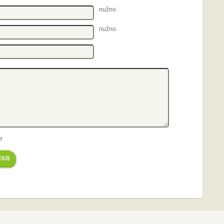
nužno
nužno
e
TAR