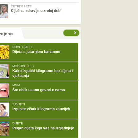
ČETRDESETE
Ključ za zdravlje u zreloj dobi
tranice
vojeno
NOVE DIJETE
Dijeta s jutarnjom bananom
MOGUĆE JE :)
Kako izgubiti kilograme bez dijeta i
vježbanja
MMM
Što oblik usana govori o nama
SAVJETI
Izgubite višak kilograma zauvijek
DIJETE
Pegan dijeta koja vas ne izgladnjuje