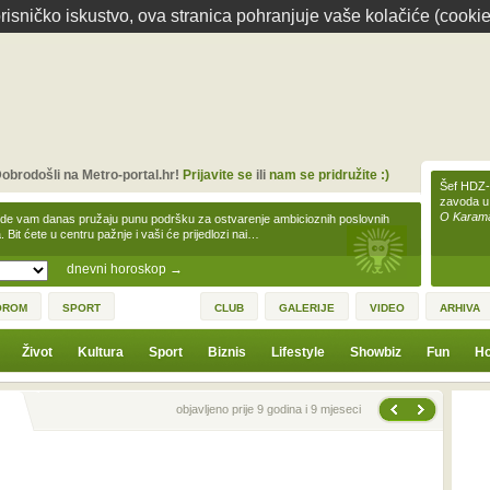
isničko iskustvo, ova stranica pohranjuje vaše kolačiće (cookie
obrodošli na Metro-portal.hr!
Prijavite se
ili
nam se pridružite :)
Šef HDZ-a
zavoda u
O Karamar
zde vam danas pružaju punu podršku za ostvarenje ambicioznih poslovnih
a. Bit ćete u centru pažnje i vaši će prijedlozi nai…
dnevni horoskop
→
OROM
SPORT
CLUB
GALERIJE
VIDEO
ARHIVA
Život
Kultura
Sport
Biznis
Lifestyle
Showbiz
Fun
Ho
Sljedeća vijest
Prethodna vijest
objavljeno prije 9 godina i 9 mjeseci