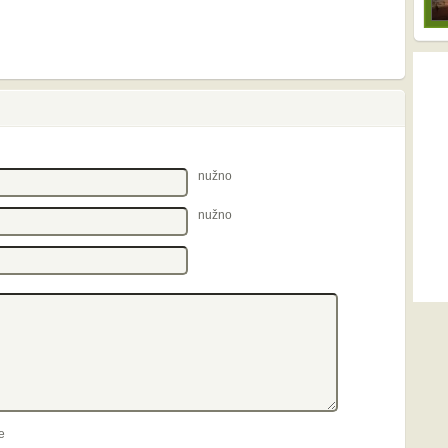
nužno
nužno
e