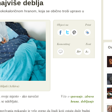
ajviše deblja
sokokaloričnom hranom, koja se obično troši upravo u
Objavi na
Print
Komentiraj
Font
prethodno
2
Os
bljati (Arhiva)
 svoje mjesto - ako navečer
Više o
,
spavanje
zdrava
 se udebljate.
,
hrana
debljanje
nsylvania pokazalo je vrlo zorno da ljudi koji ostaju duže budni