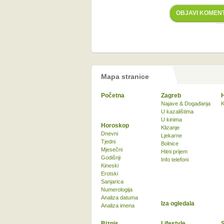
OBJAVI KOMEN
Mapa stranice
Početna
Zagreb
Najave & Događanja
K
U kazalištima
U kinima
Horoskop
Klizanje
Dnevni
Ljekarne
Tjedni
Bolnice
Mjesečni
Hitni prijem
Godišnji
Info telefoni
Kineski
Erotski
Sanjarica
Numerologija
Analiza datuma
Iza ogledala
Analiza imena
Biznis
Lifestyle