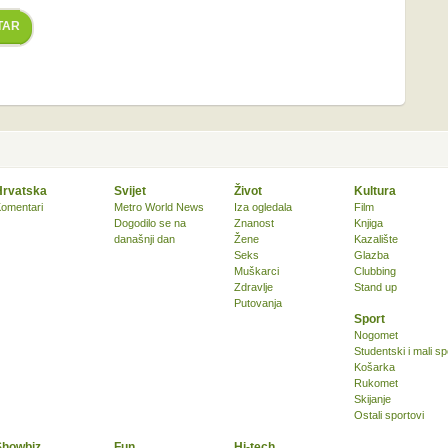
TAR
Hrvatska
Svijet
Život
Kultura
omentari
Metro World News
Iza ogledala
Film
Dogodilo se na
Znanost
Knjiga
današnji dan
Žene
Kazalište
Seks
Glazba
Muškarci
Clubbing
Zdravlje
Stand up
Putovanja
Sport
Nogomet
Studentski i mali sp
Košarka
Rukomet
Skijanje
Ostali sportovi
Showbiz
Fun
Hi-tech