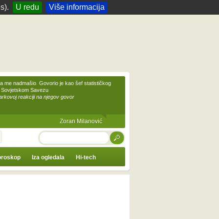
s).
U redu
Više informacija
 me nadmašio. Govorio je kao šef statističkog
 Sovjetskom Savezu
kovoj reakciji na njegov govor
Zoran Milanović
TRAŽI
roskop
Iza ogledala
Hi-tech