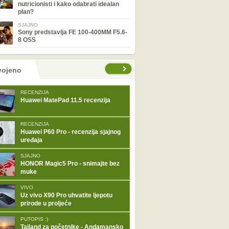
nutricionisti i kako odabrati idealan
plan?
SJAJNO
Sony predstavlja FE 100-400MM F5.6-
8 OSS
tranice
vojeno
RECENZIJA
Huawei MatePad 11.5 recenzija
RECENZIJA
Huawei P60 Pro - recenzija sjajnog
uređaja
SJAJNO
HONOR Magic5 Pro - snimajte bez
muke
VIVO
Uz vivo X90 Pro uhvatite ljepotu
prirode u proljeće
PUTOPIS :)
Tajland za početnike - Andamansko