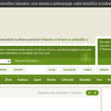
isničko iskustvo, ova stranica pohranjuje vaše kolačiće (cookie
obrodošli na Metro-portal.hr!
Prijavite se
ili
nam se pridružite :)
Šef HDZ-a
zavoda u
O Karamar
arm i samopouzdanje danas će biti na vrhuncu, privlačeći poglede kamo god
tali. Nadređeni će primijetiti vaš trud i trud …
dnevni horoskop
→
OROM
SPORT
CLUB
GALERIJE
VIDEO
ARHIVA
Život
Kultura
Sport
Biznis
Lifestyle
Showbiz
Fun
Ho
Sljedeća vijest
Prethodna vijest
objavljeno prije 13 godina i 3 mjeseca