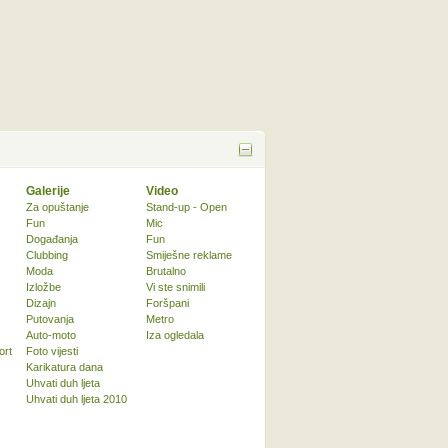
Galerije
Video
Za opuštanje
Stand-up - Open
Fun
Mic
Događanja
Fun
Clubbing
Smiješne reklame
Moda
Brutalno
Izložbe
Vi ste snimili
Dizajn
Foršpani
Putovanja
Metro
Auto-moto
Iza ogledala
ort
Foto vijesti
Karikatura dana
Uhvati duh ljeta
Uhvati duh ljeta 2010