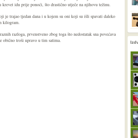
u krevet idu prije ponoći, što drastično utječe na njihovu težinu.
i je trajao tjedan dana i u kojem su oni koji su išli spavati daleko
an kilogram.
 raznih razloga, prvenstveno zbog toga što nedostatak sna povećava
e obično troši upravo u tim satima.
nema prethodne s
sljedeće
Izd