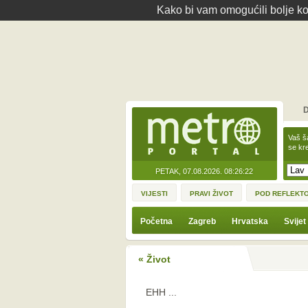
Kako bi vam omogućili bolje kor
D
Vaš š
se kre
PETAK, 07.08.2026.
08:26:22
VIJESTI
PRAVI ŽIVOT
POD REFLEKT
Početna
Zagreb
Hrvatska
Svijet
« Život
EHH ...