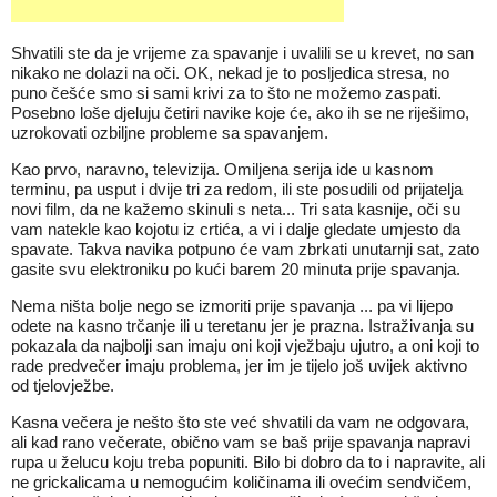
Shvatili ste da je vrijeme za spavanje i uvalili se u krevet, no san
nikako ne dolazi na oči. OK, nekad je to posljedica stresa, no
puno češće smo si sami krivi za to što ne možemo zaspati.
Posebno loše djeluju četiri navike koje će, ako ih se ne riješimo,
uzrokovati ozbiljne probleme sa spavanjem.
Kao prvo, naravno, televizija. Omiljena serija ide u kasnom
terminu, pa usput i dvije tri za redom, ili ste posudili od prijatelja
novi film, da ne kažemo skinuli s neta... Tri sata kasnije, oči su
vam natekle kao kojotu iz crtića, a vi i dalje gledate umjesto da
spavate. Takva navika potpuno će vam zbrkati unutarnji sat, zato
gasite svu elektroniku po kući barem 20 minuta prije spavanja.
Nema ništa bolje nego se izmoriti prije spavanja ... pa vi lijepo
odete na kasno trčanje ili u teretanu jer je prazna. Istraživanja su
pokazala da najbolji san imaju oni koji vježbaju ujutro, a oni koji to
rade predvečer imaju problema, jer im je tijelo još uvijek aktivno
od tjelovježbe.
Kasna večera je nešto što ste već shvatili da vam ne odgovara,
ali kad rano večerate, obično vam se baš prije spavanja napravi
rupa u želucu koju treba popuniti. Bilo bi dobro da to i napravite, ali
ne grickalicama u nemogućim količinama ili ovećim sendvičem,