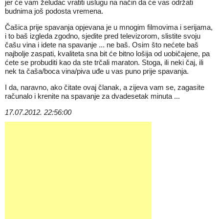
jer će vam želudac vratiti uslugu na način da će vas održati
budnima još podosta vremena.
Čašica prije spavanja opjevana je u mnogim filmovima i serijama,
i to baš izgleda zgodno, sjedite pred televizorom, slistite svoju
čašu vina i idete na spavanje ... ne baš. Osim što nećete baš
najbolje zaspati, kvaliteta sna bit će bitno lošija od uobičajene, pa
ćete se probuditi kao da ste trčali maraton. Stoga, ili neki čaj, ili
nek ta čaša/boca vina/piva uđe u vas puno prije spavanja.
I da, naravno, ako čitate ovaj članak, a zijeva vam se, zagasite
računalo i krenite na spavanje za dvadesetak minuta ...
17.07.2012. 22:56:00