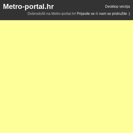
Metro-portal.hr
Desktop verzija
Dobrodošli na Metro-portal.hr!
Prijavite se
ili
nam se pridružite :)