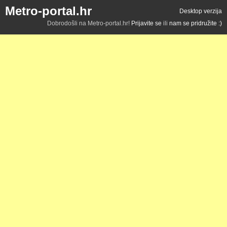
Metro-portal.hr
Desktop verzija
Dobrodošli na Metro-portal.hr!
Prijavite se
ili
nam se pridružite :)