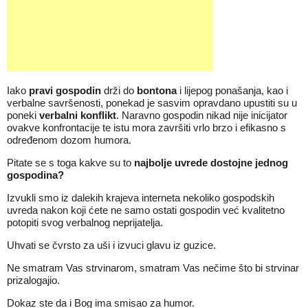
Iako
pravi gospodin
drži do
bontona
i lijepog ponašanja, kao i
verbalne savršenosti, ponekad je sasvim opravdano upustiti su u
poneki
verbalni konflikt
. Naravno gospodin nikad nije inicijator
ovakve konfrontacije te istu mora završiti vrlo brzo i efikasno s
određenom dozom humora.
Pitate se s toga kakve su to
najbolje uvrede dostojne jednog
gospodina?
Izvukli smo iz dalekih krajeva interneta nekoliko gospodskih
uvreda nakon koji ćete ne samo ostati gospodin već kvalitetno
potopiti svog verbalnog neprijatelja.
Uhvati se čvrsto za uši i izvuci glavu iz guzice.
Ne smatram Vas strvinarom, smatram Vas nečime što bi strvinar
prizalogajio.
Dokaz ste da i Bog ima smisao za humor.