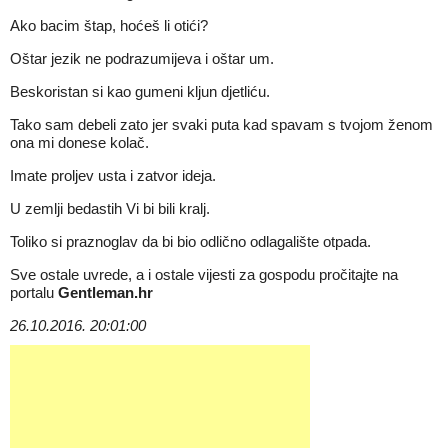
Ako bacim štap, hoćeš li otići?
Oštar jezik ne podrazumijeva i oštar um.
Beskoristan si kao gumeni kljun djetliću.
Tako sam debeli zato jer svaki puta kad spavam s tvojom ženom
ona mi donese kolač.
Imate proljev usta i zatvor ideja.
U zemlji bedastih Vi bi bili kralj.
Toliko si praznoglav da bi bio odlično odlagalište otpada.
Sve ostale uvrede, a i ostale vijesti za gospodu pročitajte na
portalu
Gentleman.hr
26.10.2016. 20:01:00