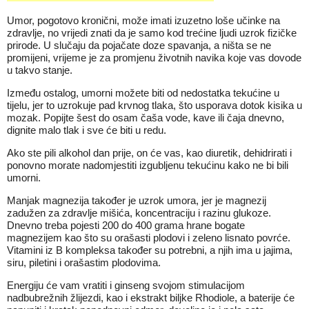
Umor, pogotovo kronični, može imati izuzetno loše učinke na
zdravlje, no vrijedi znati da je samo kod trećine ljudi uzrok fizičke
prirode. U slučaju da pojačate doze spavanja, a ništa se ne
promijeni, vrijeme je za promjenu životnih navika koje vas dovode
u takvo stanje.
Između ostalog, umorni možete biti od nedostatka tekućine u
tijelu, jer to uzrokuje pad krvnog tlaka, što usporava dotok kisika u
mozak. Popijte šest do osam čaša vode, kave ili čaja dnevno,
dignite malo tlak i sve će biti u redu.
Ako ste pili alkohol dan prije, on će vas, kao diuretik, dehidrirati i
ponovno morate nadomjestiti izgubljenu tekućinu kako ne bi bili
umorni.
Manjak magnezija također je uzrok umora, jer je magnezij
zadužen za zdravlje mišića, koncentraciju i razinu glukoze.
Dnevno treba pojesti 200 do 400 grama hrane bogate
magnezijem kao što su orašasti plodovi i zeleno lisnato povrće.
Vitamini iz B kompleksa također su potrebni, a njih ima u jajima,
siru, piletini i orašastim plodovima.
Energiju će vam vratiti i ginseng svojom stimulacijom
nadbubrežnih žlijezdi, kao i ekstrakt biljke Rhodiole, a baterije će