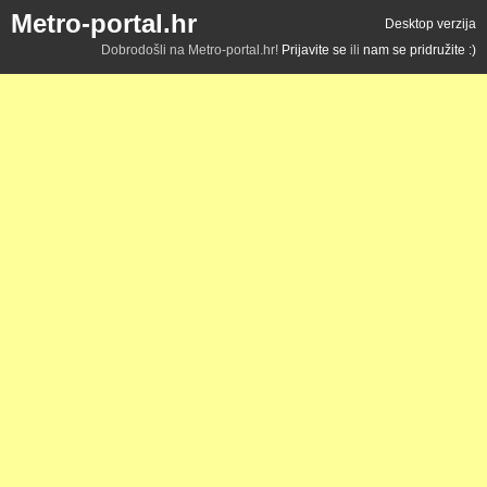
Metro-portal.hr
Desktop verzija
Dobrodošli na Metro-portal.hr!
Prijavite se
ili
nam se pridružite :)