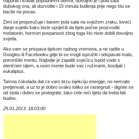
napuniti i kratak popodnevni odmor, dovoljno je i pola sata
dubokog sna, ali dozvolite i 15 minuta buđenja prije nego što se
bacite na posao.
Zimi se preporučuje i barem pola sata na svježem zraku, loveći
danje svjetlo kako biste spriječili da tijelo počne proizvoditi
melatonin, hormon pospanosti zbog toga što niste dobili dovoljno
svjetla.
Ako vam se prispava tijekom radnog vremena, a ne radite u
Googleu ili Facebooku gdje bi se mogli ispružiti i odspavati malo,
pomirišite mentu. Najbolje je zapaliti svjećicu ispod vode s
eteričnim uljem, a osim mente bude vas i ružmarin, bosiljak i
eukaliptus.
Tamna čokolada dat će vam brzu injekciju energije, no nemojte
pretjerivati, a uz to je dobro svako toliko se rastegnuti - dignite se
od stola i dobro se protegnite, tako ćete reći tijelu da treba biti
budno.
29.01.2013. 18:03:00