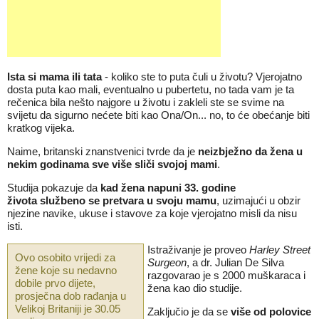
Ista si mama ili tata
- koliko ste to puta čuli u životu? Vjerojatno
dosta puta kao mali, eventualno u pubertetu, no tada vam je ta
rečenica bila nešto najgore u životu i zakleli ste se svime na
svijetu da sigurno nećete biti kao Ona/On... no, to će obećanje biti
kratkog vijeka.
Naime, britanski znanstvenici tvrde da je
neizbježno da žena u
nekim godinama sve više sliči svojoj mami
.
Studija pokazuje da
kad žena napuni 33. godine
života službeno se pretvara u svoju mamu
, uzimajući u obzir
njezine navike, ukuse i stavove za koje vjerojatno misli da nisu
isti.
Istraživanje je proveo
Harley Street
Ovo osobito vrijedi za
Surgeon
, a dr. Julian De Silva
žene koje su nedavno
razgovarao je s 2000 muškaraca i
dobile prvo dijete,
žena kao dio studije.
prosječna dob rađanja u
Velikoj Britaniji je 30.05
Zaključio je da se
više od polovice