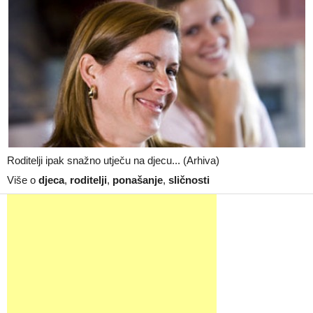
Roditelji ipak snažno utječu na djecu... (Arhiva)
Više o
djeca
,
roditelji
,
ponašanje
,
sličnosti