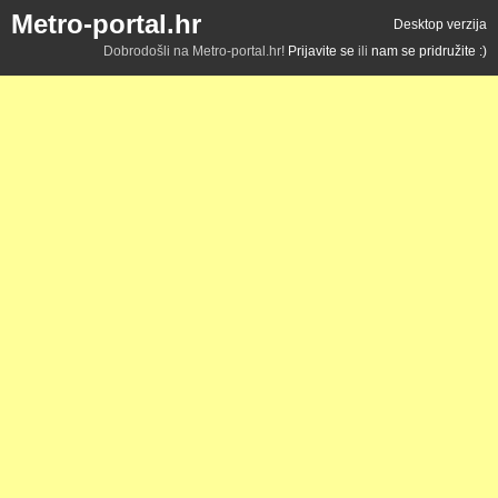
Metro-portal.hr
Desktop verzija
Dobrodošli na Metro-portal.hr!
Prijavite se
ili
nam se pridružite :)