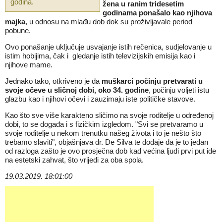
godina.
žena u ranim tridesetim
godinama ponašalo kao njihova
majka
, u odnosu na mlađu dob dok su proživljavale period
pobune.
Ovo ponašanje uključuje usvajanje istih rečenica, sudjelovanje u
istim hobijima, čak i gledanje istih televizijskih emisija kao i
njihove mame.
Jednako tako, otkriveno je da
muškarci počinju pretvarati u
svoje očeve u sličnoj dobi, oko 34. godine
, počinju voljeti istu
glazbu kao i njihovi očevi i zauzimaju iste političke stavove.
Kao što sve više karakteno sličimo na svoje roditelje u određenoj
dobi, to se događa i s fizičkim izgledom. "Svi se pretvaramo u
svoje roditelje u nekom trenutku našeg života i to je nešto što
trebamo slaviti", objašnjava dr. De Silva te dodaje da je to jedan
od razloga zašto je ovo prosječna dob kad većina ljudi prvi put ide
na estetski zahvat, što vrijedi za oba spola.
19.03.2019. 18:01:00