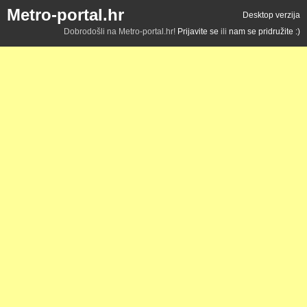
Metro-portal.hr
Desktop verzija
Dobrodošli na Metro-portal.hr!
Prijavite se
ili
nam se pridružite :)