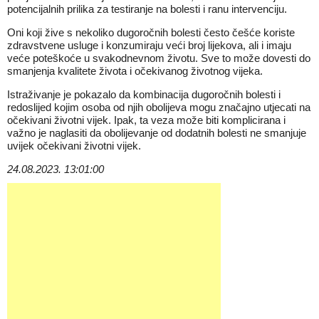
potencijalnih prilika za testiranje na bolesti i ranu intervenciju.
Oni koji žive s nekoliko dugoročnih bolesti često češće koriste
zdravstvene usluge i konzumiraju veći broj lijekova, ali i imaju
veće poteškoće u svakodnevnom životu. Sve to može dovesti do
smanjenja kvalitete života i očekivanog životnog vijeka.
Istraživanje je pokazalo da kombinacija dugoročnih bolesti i
redoslijed kojim osoba od njih obolijeva mogu značajno utjecati na
očekivani životni vijek. Ipak, ta veza može biti komplicirana i
važno je naglasiti da obolijevanje od dodatnih bolesti ne smanjuje
uvijek očekivani životni vijek.
24.08.2023. 13:01:00