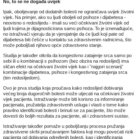
No, to se ne događa uvijek
Ipak, obolijevanje od dodatnih bolesti ne ograničava uvijek životni
vijek. Na primjer, ako su ljudi oboljeli od psihoze i dijabetesa -
neovisno o redoslijedu - imali su veći očekivani životni vijek od
ljudi kojima je dijagnosticirana samo psihoza. To je iznenađujuće,
no istraživači vjeruju da je vjerojatnije da će ljudi koji pate od
dijabetesa biti češće u kontaktu sa zdravstvenim radnicima, što
može poboljšati njihovo opće zdravstveno stanje.
Studija je također otkrila da kongestivno zatajenje srca samo po
sebi ili u kombinaciji s psihozom (bez obzira na redoslijed) ima
sličan efekt na očekivani životni vijek kao i "najgori scenarij"
kombinacije dijabetesa, psihoze i kongestivnog zatajenja srca
(tim redoslijedom).
Ovo je prva studija koja proučava kako redoslijed dobivanja
većeg broja dugoročnih bolesti može utjecati na očekivani životni
vijek pacijenta. Istraživanje može biti korisno za informiranje
pacijenata, pružatelja zdravstvenih usluga i vlasti o tome kako
pravilno identificirati bolesti i brinuti se za pacijente, što može
dovesti do boljih rezultata za pacijente, ali i zdravstveni sustav.
Istraživanje također pomaže u poboljšanju procesa pružanja
zdravstvene skrbi proučavanjem faktora koji mogu povećati rizik
pacijenta od dobivanja određenih bolesti, kao i identificiranja