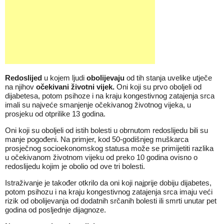
Redoslijed
u kojem ljudi
obolijevaju
od tih stanja uvelike utječe
na njihov
očekivani životni vijek.
Oni koji su prvo oboljeli od
dijabetesa, potom psihoze i na kraju kongestivnog zatajenja srca
imali su najveće smanjenje očekivanog životnog vijeka, u
prosjeku od otprilike 13 godina.
Oni koji su oboljeli od istih bolesti u obrnutom redoslijedu bili su
manje pogođeni. Na primjer, kod 50-godišnjeg muškarca
prosječnog socioekonomskog statusa može se primijetiti razlika
u očekivanom životnom vijeku od preko 10 godina ovisno o
redoslijedu kojim je obolio od ove tri bolesti.
Istraživanje je također otkrilo da oni koji najprije dobiju dijabetes,
potom psihozu i na kraju kongestivnog zatajenja srca imaju veći
rizik od obolijevanja od dodatnih srčanih bolesti ili smrti unutar pet
godina od posljednje dijagnoze.