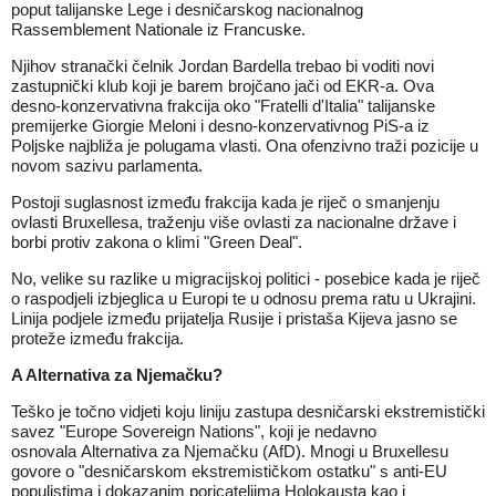
poput talijanske Lege i desničarskog nacionalnog
Rassemblement Nationale iz Francuske.
Njihov stranački čelnik Jordan Bardella trebao bi voditi novi
zastupnički klub koji je barem brojčano jači od EKR-a. Ova
desno-konzervativna frakcija oko "Fratelli d'Italia" talijanske
premijerke Giorgie Meloni i desno-konzervativnog PiS-a iz
Poljske najbliža je polugama vlasti. Ona ofenzivno traži pozicije u
novom sazivu parlamenta.
Postoji suglasnost između frakcija kada je riječ o smanjenju
ovlasti Bruxellesa, traženju više ovlasti za nacionalne države i
borbi protiv zakona o klimi "Green Deal".
No, velike su razlike u migracijskoj politici - posebice kada je riječ
o raspodjeli izbjeglica u Europi te u odnosu prema ratu u Ukrajini.
Linija podjele između prijatelja Rusije i pristaša Kijeva jasno se
proteže između frakcija.
A Alternativa za Njemačku?
Teško je točno vidjeti koju liniju zastupa desničarski ekstremistički
savez "Europe Sovereign Nations", koji je nedavno
osnovala Alternativa za Njemačku (AfD). Mnogi u Bruxellesu
govore o "desničarskom ekstremističkom ostatku" s anti-EU
populistima i dokazanim poricateljima Holokausta kao i