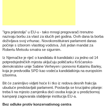
"Igra prijestolja" u EU-u - tako mnogi pregovarači trenutno
nazivaju borbu za vlast za idućih pet godina. Ovih dana ta borba
doživljava svoj vrhunac. Novokonstituirani parlament danas
počinje s izborom vlastitog vodstva. Još jedan mandat za
Robertu Metsolu smatra se sigurnim.
Iz Njemačke je riječ o kandidatu ili kandidatici za jedno od 14
potpredsjedničkih mjesta uključuju političarku Kršćansko-
demokratske unije Sabine Verheyen i ponovno Katarinu Barley,
koja je predvodila SPD kao vodeća kandidatkinja na europskim
izborima.
Bit će zanimljivo vidjeti hoće li i tko iz redova desnih frakcija
ubuduće predstavljati parlament. Postavlja se krucijalno pitanje:
treba li na mjesto zamjenika doći osoba koja je u predizbornoj
kampanji zagovarala slabljenje institucija EU-a.
Bez odluke protiv konzervativnog centra