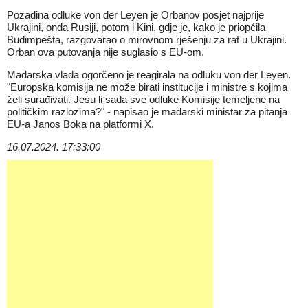
Pozadina odluke von der Leyen je Orbanov posjet najprije
Ukrajini, onda Rusiji, potom i Kini, gdje je, kako je priopćila
Budimpešta, razgovarao o mirovnom rješenju za rat u Ukrajini.
Orban ova putovanja nije suglasio s EU-om.
Mađarska vlada ogorčeno je reagirala na odluku von der Leyen.
"Europska komisija ne može birati institucije i ministre s kojima
želi surađivati. Jesu li sada sve odluke Komisije temeljene na
političkim razlozima?" - napisao je mađarski ministar za pitanja
EU-a Janos Boka na platformi X.
16.07.2024. 17:33:00