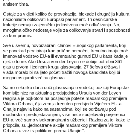
antisemitima.
Ostaje za vidjeti koliko će provokacije, blokade i drugačija kultura
nacionalista oblikovati Europski parlament. Tri desničarske
frakcije nemaju zajedničku jedinstvenu moć odlučivanja. No,
mnogima očito nedostaje volje za oblikovanje stvari i sposobnosti
za kompromis.
Sve u svemu, novoizabrani članovi Europskog parlamenta, koji
se ponekad percipiraju kao prilično nemoćni, trenutno imaju moć
imenovati vodstvo EU-a ili eventualno gurnuti EU u kaos kada je
riječ o tome. Ako Ursula von der Leyen ne dobije potrebni 361
glas u prvom i jedinom krugu glasovanja, 27 šefova država i
vlada moralo bi na ljeto početi tražiti novoga kandidata koji bi
mogao osigurati većinu glasova.
Samo nekoliko dana uoči glasovanja o vodećoj poziciji Europske
komisije njezina aktualna predsjednica Ursula von der Leyen
reagirala je bojkotom na posljednje poteze mađarskog premijera
Viktora Orbana, čija zemlja trenutno predsjeda Vijećem EU-a.
Ona je najavila kako na sastancima, koji se održavaju pod
mađarskim predsjedavanjem, više neće sudjelovati povjerenici
EU-a, već samo visokorangirani službenici. Razlog za to, kako je
priopćila, su „jednostrane akcije mađarskog premijera Viktora
Orbana u vezi s politikom prema Ukrajini".