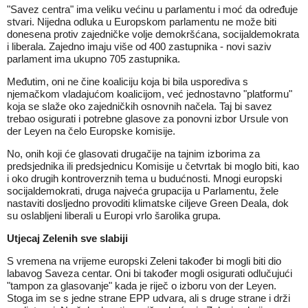
"Savez centra" ima veliku većinu u parlamentu i moć da određuje
stvari. Nijedna odluka u Europskom parlamentu ne može biti
donesena protiv zajedničke volje demokršćana, socijaldemokrata
i liberala. Zajedno imaju više od 400 zastupnika - novi saziv
parlament ima ukupno 705 zastupnika.
Međutim, oni ne čine koaliciju koja bi bila usporediva s
njemačkom vladajućom koalicijom, već jednostavno "platformu"
koja se slaže oko zajedničkih osnovnih načela. Taj bi savez
trebao osigurati i potrebne glasove za ponovni izbor Ursule von
der Leyen na čelo Europske komisije.
No, onih koji će glasovati drugačije na tajnim izborima za
predsjednika ili predsjednicu Komisije u četvrtak bi moglo biti, kao
i oko drugih kontroverznih tema u budućnosti. Mnogi europski
socijaldemokrati, druga najveća grupacija u Parlamentu, žele
nastaviti dosljedno provoditi klimatske ciljeve Green Deala, dok
su oslabljeni liberali u Europi vrlo šarolika grupa.
Utjecaj Zelenih sve slabiji
S vremena na vrijeme europski Zeleni također bi mogli biti dio
labavog Saveza centar. Oni bi također mogli osigurati odlučujući
"tampon za glasovanje" kada je riječ o izboru von der Leyen.
Stoga im se s jedne strane EPP udvara, ali s druge strane i drži