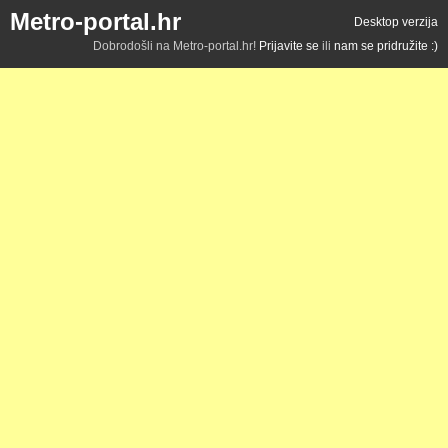
Metro-portal.hr
Desktop verzija
Dobrodošli na Metro-portal.hr!
Prijavite se
ili
nam se pridružite :)