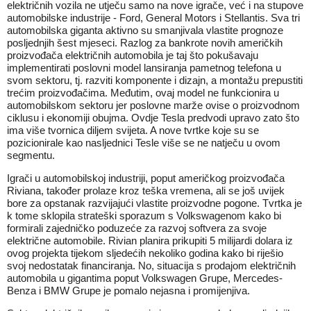
električnih vozila ne utječu samo na nove igrače, već i na stupove
automobilske industrije - Ford, General Motors i Stellantis. Sva tri
automobilska giganta aktivno su smanjivala vlastite prognoze
posljednjih šest mjeseci. Razlog za bankrote novih američkih
proizvođača električnih automobila je taj što pokušavaju
implementirati poslovni model lansiranja pametnog telefona u
svom sektoru, tj. razviti komponente i dizajn, a montažu prepustiti
trećim proizvođačima. Međutim, ovaj model ne funkcionira u
automobilskom sektoru jer poslovne marže ovise o proizvodnom
ciklusu i ekonomiji obujma. Ovdje Tesla predvodi upravo zato što
ima više tvornica diljem svijeta. A nove tvrtke koje su se
pozicionirale kao nasljednici Tesle više se ne natječu u ovom
segmentu.
Igrači u automobilskoj industriji, poput američkog proizvođača
Riviana, također prolaze kroz teška vremena, ali se još uvijek
bore za opstanak razvijajući vlastite proizvodne pogone. Tvrtka je
k tome sklopila strateški sporazum s Volkswagenom kako bi
formirali zajedničko poduzeće za razvoj softvera za svoje
električne automobile. Rivian planira prikupiti 5 milijardi dolara iz
ovog projekta tijekom sljedećih nekoliko godina kako bi riješio
svoj nedostatak financiranja. No, situacija s prodajom električnih
automobila u gigantima poput Volkswagen Grupe, Mercedes-
Benza i BMW Grupe je pomalo nejasna i promijenjiva.