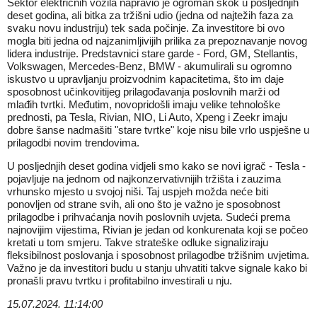
Sektor električnih vozila napravio je ogroman skok u posljednjih
deset godina, ali bitka za tržišni udio (jedna od najtežih faza za
svaku novu industriju) tek sada počinje. Za investitore bi ovo
mogla biti jedna od najzanimljivijih prilika za prepoznavanje novog
lidera industrije. Predstavnici stare garde - Ford, GM, Stellantis,
Volkswagen, Mercedes-Benz, BMW - akumulirali su ogromno
iskustvo u upravljanju proizvodnim kapacitetima, što im daje
sposobnost učinkovitijeg prilagođavanja poslovnih marži od
mlađih tvrtki. Međutim, novopridošli imaju velike tehnološke
prednosti, pa Tesla, Rivian, NIO, Li Auto, Xpeng i Zeekr imaju
dobre šanse nadmašiti "stare tvrtke" koje nisu bile vrlo uspješne u
prilagodbi novim trendovima.
U posljednjih deset godina vidjeli smo kako se novi igrač - Tesla -
pojavljuje na jednom od najkonzervativnijih tržišta i zauzima
vrhunsko mjesto u svojoj niši. Taj uspjeh možda neće biti
ponovljen od strane svih, ali ono što je važno je sposobnost
prilagodbe i prihvaćanja novih poslovnih uvjeta. Sudeći prema
najnovijim vijestima, Rivian je jedan od konkurenata koji se počeo
kretati u tom smjeru. Takve strateške odluke signaliziraju
fleksibilnost poslovanja i sposobnost prilagodbe tržišnim uvjetima.
Važno je da investitori budu u stanju uhvatiti takve signale kako bi
pronašli pravu tvrtku i profitabilno investirali u nju.
15.07.2024. 11:14:00