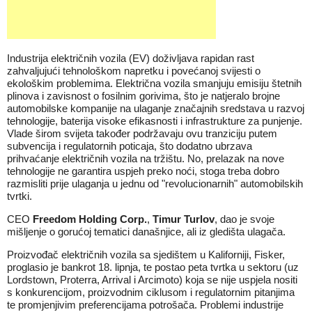
Industrija električnih vozila (EV) doživljava rapidan rast
zahvaljujući tehnološkom napretku i povećanoj svijesti o
ekološkim problemima. Električna vozila smanjuju emisiju štetnih
plinova i zavisnost o fosilnim gorivima, što je natjeralo brojne
automobilske kompanije na ulaganje značajnih sredstava u razvoj
tehnologije, baterija visoke efikasnosti i infrastrukture za punjenje.
Vlade širom svijeta također podržavaju ovu tranziciju putem
subvencija i regulatornih poticaja, što dodatno ubrzava
prihvaćanje električnih vozila na tržištu. No, prelazak na nove
tehnologije ne garantira uspjeh preko noći, stoga treba dobro
razmisliti prije ulaganja u jednu od "revolucionarnih" automobilskih
tvrtki.
CEO
Freedom Holding Corp.
,
Timur Turlov
, dao je svoje
mišljenje o gorućoj tematici današnjice, ali iz gledišta ulagača.
Proizvođač električnih vozila sa sjedištem u Kaliforniji, Fisker,
proglasio je bankrot 18. lipnja, te postao peta tvrtka u sektoru (uz
Lordstown, Proterra, Arrival i Arcimoto) koja se nije uspjela nositi
s konkurencijom, proizvodnim ciklusom i regulatornim pitanjima
te promjenjivim preferencijama potrošača. Problemi industrije