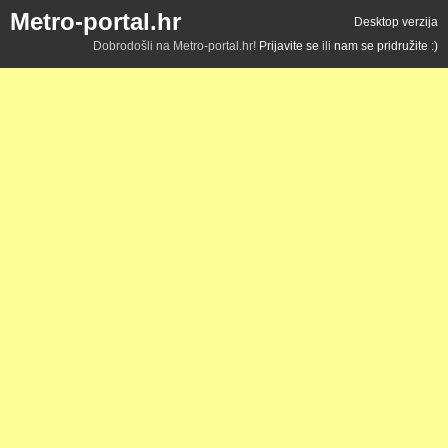
Metro-portal.hr
Desktop verzija
Dobrodošli na Metro-portal.hr!
Prijavite se
ili
nam se pridružite :)