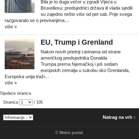
Bila je to duga večer u zgradi Vijeća u
Bruxellesu: predsjednici država ili vlada sjedili
su zajedno nešto više od pet sati. Prije svega
razgovaralo se o previranjima…
više »
EU, Trump i Grenland
Nakon novih prietnji carinama od strane
američkog predsjednika Donalda
Trumpa prema Njemačkoj i još sedam
europskih zemalja u sukobu oko Grenlanda,
Europska unija traži…
više »
Sljedeća stranica
Stranica
/ 105
Natrag na vrh ↑
©
Metro portal
.