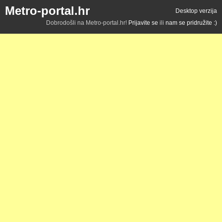
Metro-portal.hr
Desktop verzija
Dobrodošli na Metro-portal.hr!
Prijavite se
ili
nam se pridružite :)