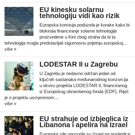
EU kinesku solarnu
tehnologiju vidi kao rizik
Europska komisija poduzela je korake kako bi
blokirala financiranje solarne tehnologije
proizvedene u Kini zbog straha da bi ta
tehnologija mogla predstavljati sigurnosnu prijetnju europskoj…
više »
LODESTAR II u Zagrebu
U Zagrebu je nedavno održan jedan od
ključnih sastanaka međunarodnog konzorcija
u okviru projekta LODESTAR II, financiranog
iz Europskog obrambenog fonda (EDF). Riječ
je o projektu usmjerenom…
više »
EU strahuje od izbjeglica iz
Libanona i apelira na Izrael
Europske sile upozorile su Izrael na posljedice