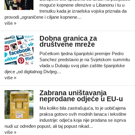
moguće kopnene ofenzive u Libanonu i tu u
trenutku kada je izraelska vojska priznala da
provodi „ograničene i ciljane kopnene…
više »
Dobna granica za
društvene mreže
Početkom tjedna španjolski premijer Pedro
Sanchez predstavio je na Svjetskom summitu
vlada u Dubaiju svoj plan zaštite španjolske
djece „od digitalnog Divljeg…
više »
Zabrana uništavanja
neprodane odjeće u EU-u
Ma koliko bila zastrašujuća, to je uobičajena
praksa gotovo svih modnih lanaca i tekstilne
industrije: odjeća koja nije prodana se isprva
nudi uz određen popust, ali taj popust nikad…
više »