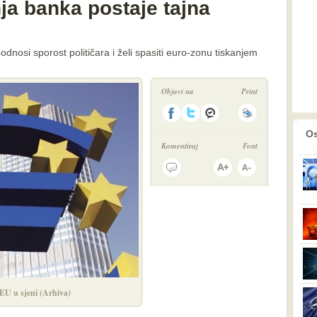
ja banka postaje tajna
nosi sporost političara i želi spasiti euro-zonu tiskanjem
Objavi na
Print
prethodno
2
Os
Komentiraj
Font
EU u sjeni (Arhiva)