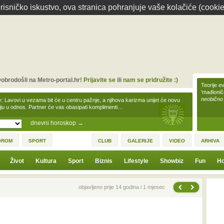
isničko iskustvo, ova stranica pohranjuje vaše kolačiće (cookie
obrodošli na Metro-portal.hr!
Prijavite se
ili
nam se pridružite :)
Teorije ev
'mađioni
neobično
v: Lavovi u vezama bit će u centru pažnje, a njihova karizma unijet će novu
iju u odnos. Partner će vas obasipati komplimenti…
dnevni horoskop
→
OROM
SPORT
CLUB
GALERIJE
VIDEO
ARHIVA
Život
Kultura
Sport
Biznis
Lifestyle
Showbiz
Fun
Ho
Sljedeća vijest
Prethodna vijest
objavljeno prije 14 godina i 1 mjesec