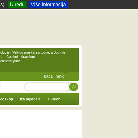
s).
U redu
Više informacija
olucije i 'Velikog praska' su točne, a Bog nije
čar s čarobnim štapićem
 otvoreni papa
papa Franjo
TRAŽI
roskop
Iza ogledala
Hi-tech