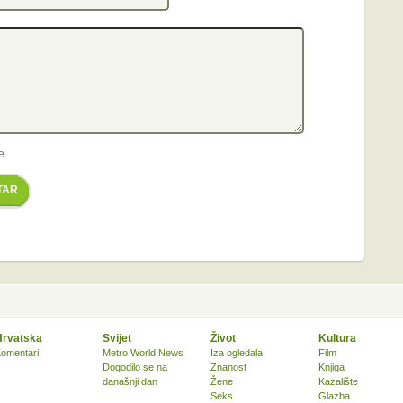
e
TAR
Hrvatska
Svijet
Život
Kultura
omentari
Metro World News
Iza ogledala
Film
Dogodilo se na
Znanost
Knjiga
današnji dan
Žene
Kazalište
Seks
Glazba