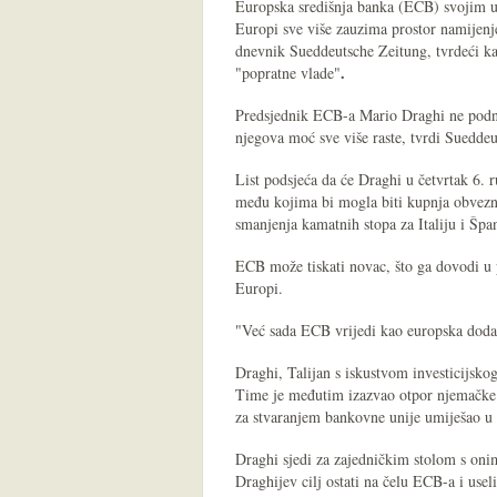
Europska središnja banka (ECB) svojim utj
Europi sve više zauzima prostor namijenje
dnevnik Sueddeutsche Zeitung, tvrdeći k
.
"popratne vlade"
Predsjednik ECB-a Mario Draghi ne podnosi
njegova moć sve više raste, tvrdi Sueddeu
List podsjeća da će Draghi u četvrtak 6. 
među kojima bi mogla biti kupnja obvezn
smanjenja kamatnih stopa za Italiju i Špa
ECB može tiskati novac, što ga dovodi u
Europi.
"Već sada ECB vrijedi kao europska dodatn
Draghi, Talijan s iskustvom investicijskog 
Time je međutim izazvao otpor njemačke s
za stvaranjem bankovne unije umiješao u 
Draghi sjedi za zajedničkim stolom s onim
Draghijev cilj ostati na čelu ECB-a i useli