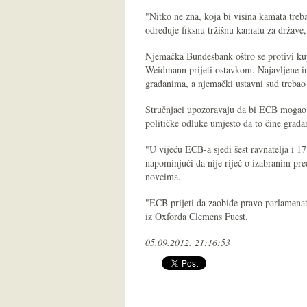
"Nitko ne zna, koja bi visina kamata treba
određuje fiksnu tržišnu kamatu za države, 
Njemačka Bundesbank oštro se protivi kupo
Weidmann prijeti ostavkom. Najavljene i
građanima, a njemački ustavni sud trebao 
Stručnjaci upozoravaju da bi ECB mogao p
političke odluke umjesto da to čine građa
"U vijeću ECB-a sjedi šest ravnatelja i 17
napominjući da nije riječ o izabranim pr
novcima.
"ECB prijeti da zaobiđe pravo parlamenat
iz Oxforda Clemens Fuest.
05.09.2012. 21:16:53