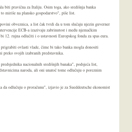
la biti pravična za Italiju. Osim toga, ako središnja banka
to miriše na plansko gospodarstvo", piše list.
vini obveznica, a list čak tvrdi da u tom slučaju njezin guverner
ntervencije ECB-a izazivaju zabrinutost i među njemačkim
bi 12. rujna odlučiti i o ustavnosti Europskog fonda za spas eura.
rigrabiti ovlasti vlade, čime bi tako banka mogla donositi
ni preko svojih izabranih predstavnika.
 predsjednika nacionalnih središnjih banaka", podsjeća list,
edstavnicima naroda, ali oni unatoč tome odlučuju o poreznim
a da odlučuju o proračunu", izjavio je za Sueddeutsche ekonomist