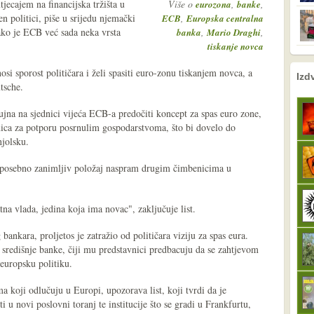
ecajem na financijska tržišta u
Više o
,
,
eurozona
banke
n politici, piše u srijedu njemački
,
ECB
Europska centralna
ako je ECB već sada neka vrsta
,
,
banka
Mario Draghi
tiskanje novca
 sporost političara i želi spasiti euro-zonu tiskanjem novca, a
nema prethodne s
sljedeće
Izd
tsche.
rujna na sjednici vijeća ECB-a predočiti koncept za spas euro zone,
ica za potporu posrnulim gospodarstvoma, što bi dovelo do
njolsku.
 posebno zanimljiv položaj naspram drugim čimbenicima u
a vlada, jedina koja ima novac", zaključuje list.
bankara, proljetos je zatražio od političara viziju za spas eura.
redišnje banke, čiji mu predstavnici predbacuju da se zahtjevom
europsku politiku.
a koji odlučuju u Europi, upozorava list, koji tvrdi da je
ti u novi poslovni toranj te institucije što se gradi u Frankfurtu,