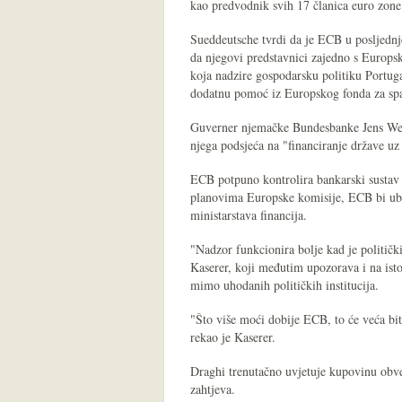
kao predvodnik svih 17 članica euro zone
Sueddeutsche tvrdi da je ECB u posljednje 
da njegovi predstavnici zajedno s Euro
koja nadzire gospodarsku politiku Portuga
dodatnu pomoć iz Europskog fonda za spa
Guverner njemačke Bundesbanke Jens Wei
njega podsjeća na "financiranje države u
ECB potpuno kontrolira bankarski sustav
planovima Europske komisije, ECB bi ubud
ministarstava financija.
"Nadzor funkcionira bolje kad je političk
Kaserer, koji međutim upozorava i na ist
mimo uhodanih političkih institucija.
"Što više moći dobije ECB, to će veća bit
rekao je Kaserer.
Draghi trenutačno uvjetuje kupovinu obve
zahtjeva.