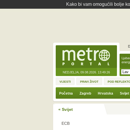
Kako bi vam omogućili bolje kor
D
Ljuba
energ
NEDJELJA, 09.08.2026.
13:49:26
VIJESTI
PRAVI ŽIVOT
POD REFLEKT
Početna
Zagreb
Hrvatska
Svijet
« Svijet
ECB