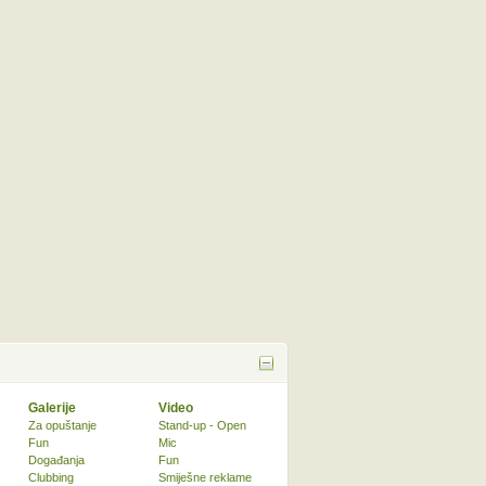
Galerije
Video
Za opuštanje
Stand-up - Open
Fun
Mic
Događanja
Fun
Clubbing
Smiješne reklame