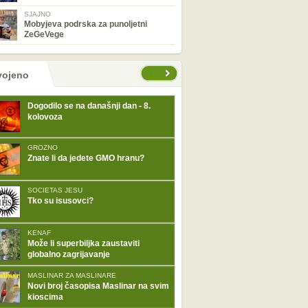
SJAJNO
Mobyjeva podrska za punoljetni
ZeGeVege
tranice
vojeno
Dogodilo se na današnji dan - 8.
kolovoza
GROZNO
Znate li da jedete GMO hranu?
SOCIETAS JESU
Tko su isusovci?
KENAF
Može li superbiljka zaustaviti
globalno zagrijavanje
MASLINAR ZA MASLINARE
Novi broj časopisa Maslinar na svim
kioscima