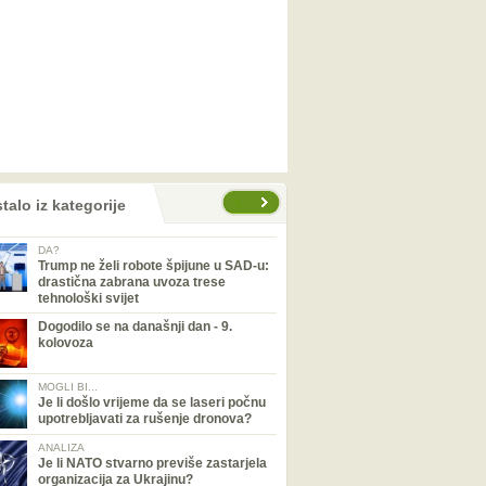
talo iz kategorije
DA?
Trump ne želi robote špijune u SAD-u:
drastična zabrana uvoza trese
tehnološki svijet
Dogodilo se na današnji dan - 9.
kolovoza
MOGLI BI...
Je li došlo vrijeme da se laseri počnu
upotrebljavati za rušenje dronova?
ANALIZA
Je li NATO stvarno previše zastarjela
organizacija za Ukrajinu?