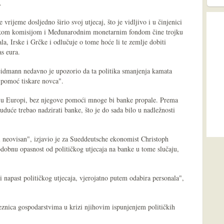
.
vrijeme dosljedno širio svoj utjecaj, što je vidljivo i u činjenici
pskom komisijom i Međunarodnim monetarnim fondom čine trojku
la, Irske i Grčke i odlučuje o tome hoće li te zemlje dobiti
s eura.
dmann nedavno je upozorio da ta politika smanjenja kamata
z pomoć tiskare novca".
 u Europi, bez njegove pomoći mnoge bi banke propale. Prema
uće trebao nadzirati banke, što je do sada bilo u nadležnosti
i neovisan", izjavio je za Sueddeutsche ekonomist Christoph
odobnu opasnost od političkog utjecaja na banke u tome slučaju,
i napast političkog utjecaja, vjerojatno putem odabira personala",
znica gospodarstvima u krizi njihovim ispunjenjem političkih