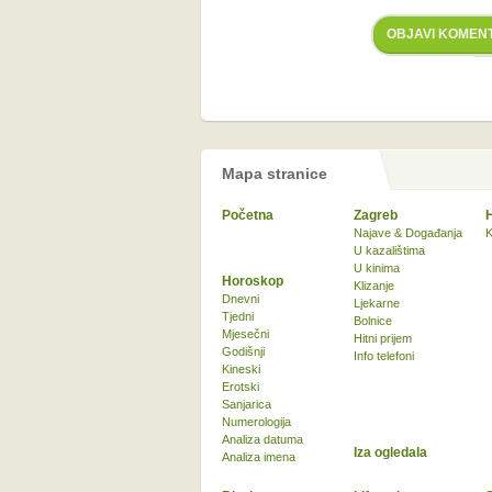
OBJAVI KOMEN
Mapa stranice
Početna
Zagreb
Najave & Događanja
K
U kazalištima
U kinima
Horoskop
Klizanje
Dnevni
Ljekarne
Tjedni
Bolnice
Mjesečni
Hitni prijem
Godišnji
Info telefoni
Kineski
Erotski
Sanjarica
Numerologija
Analiza datuma
Iza ogledala
Analiza imena