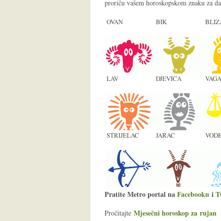
proriču vašem horoskopskom znaku za da
OVAN
BIK
BLIZ
LAV
DJEVICA
VAG
STRIJELAC
JARAC
VODE
Pratite Metro portal na
Facebooku
i
T
Mjesečni horoskop za rujan
Pročitajte