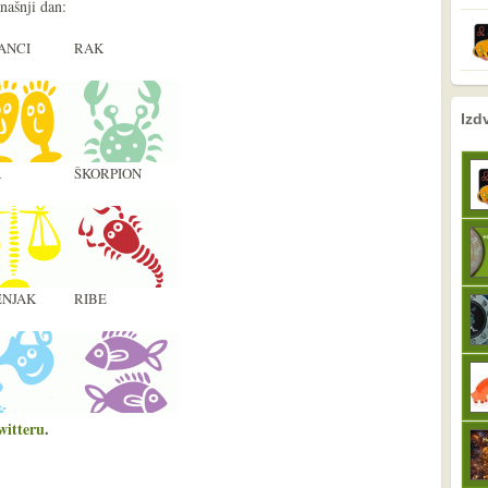
našnji dan:
ANCI
RAK
nema prethodne s
sljedeće
Izd
A
ŠKORPION
NJAK
RIBE
witteru
.