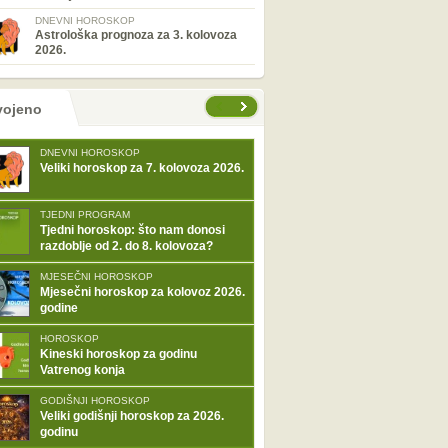
DNEVNI HOROSKOP
Astrološka prognoza za 3. kolovoza
2026.
tranice
vojeno
DNEVNI HOROSKOP
Veliki horoskop za 7. kolovoza 2026.
TJEDNI PROGRAM
Tjedni horoskop: što nam donosi
razdoblje od 2. do 8. kolovoza?
MJESEČNI HOROSKOP
Mjesečni horoskop za kolovoz 2026.
godine
HOROSKOP
Kineski horoskop za godinu
Vatrenog konja
GODIŠNJI HOROSKOP
Veliki godišnji horoskop za 2026.
godinu