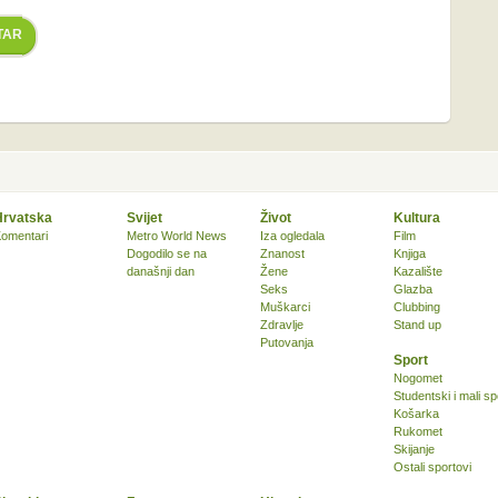
TAR
Hrvatska
Svijet
Život
Kultura
omentari
Metro World News
Iza ogledala
Film
Dogodilo se na
Znanost
Knjiga
današnji dan
Žene
Kazalište
Seks
Glazba
Muškarci
Clubbing
Zdravlje
Stand up
Putovanja
Sport
Nogomet
Studentski i mali sp
Košarka
Rukomet
Skijanje
Ostali sportovi