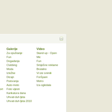
Galerije
Video
Za opuštanje
Stand-up - Open
Fun
Mic
Događanja
Fun
Clubbing
Smiješne reklame
Moda
Brutalno
Izložbe
Vi ste snimili
Dizajn
Foršpani
Putovanja
Metro
Auto-moto
Iza ogledala
ort
Foto vijesti
Karikatura dana
Uhvati duh ljeta
Uhvati duh ljeta 2010