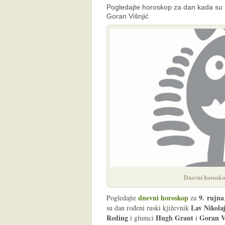
Pogledajte horoskop za dan kada su r
Goran Višnjić
Dnevni horosko
dnevni horoskop
9
.
rujna
Pogledajte
za
Lav Nikolaj
su dan rođeni ruski kjiževnik
Reding
Hugh Grant
Goran V
i glumci
i