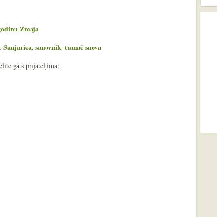
 godinu Zmaja
Sanjarica, sanovnik, tumač snova
ša
ite ga s prijateljima: