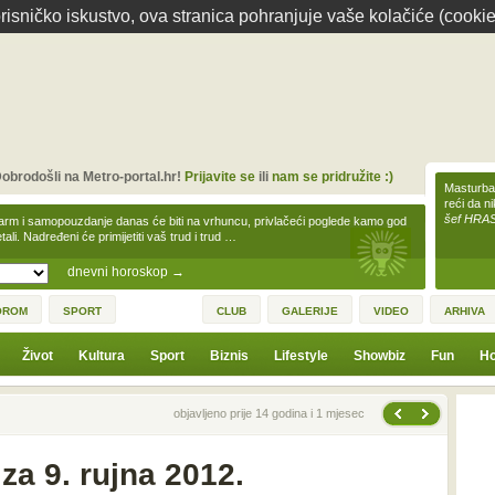
isničko iskustvo, ova stranica pohranjuje vaše kolačiće (cookie
obrodošli na Metro-portal.hr!
Prijavite se
ili
nam se pridružite :)
Masturbac
reći da n
šef HRA
arm i samopouzdanje danas će biti na vrhuncu, privlačeći poglede kamo god
tali. Nadređeni će primijetiti vaš trud i trud …
dnevni horoskop
→
OROM
SPORT
CLUB
GALERIJE
VIDEO
ARHIVA
Život
Kultura
Sport
Biznis
Lifestyle
Showbiz
Fun
Ho
Sljedeća vijest
Prethodna vijest
objavljeno prije 14 godina i 1 mjesec
a 9. rujna 2012.