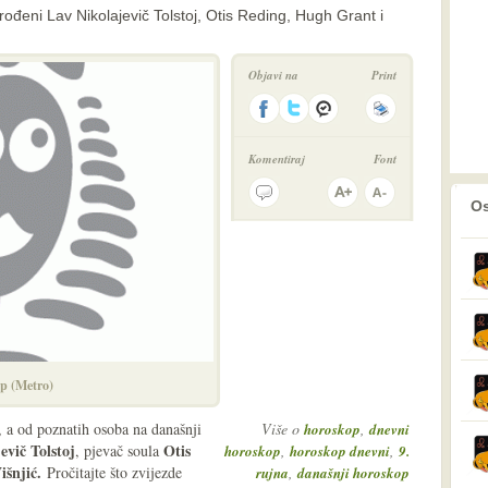
ođeni Lav Nikolajevič Tolstoj, Otis Reding, Hugh Grant i
Objavi na
Print
Komentiraj
Font
prethodno
2
Os
p (Metro)
, a od poznatih osoba na današnji
Više o
,
horoskop
dnevni
evič Tolstoj
Otis
, pjevač soula
,
,
horoskop
horoskop dnevni
9.
išnjić
.
Pročitajte što zvijezde
,
rujna
današnji horoskop