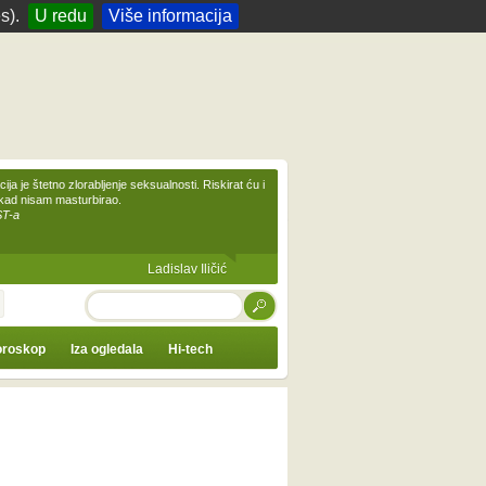
s).
U redu
Više informacija
ija je štetno zlorabljenje seksualnosti. Riskirat ću i
ikad nisam masturbirao.
ST-a
Ladislav Iličić
TRAŽI
roskop
Iza ogledala
Hi-tech