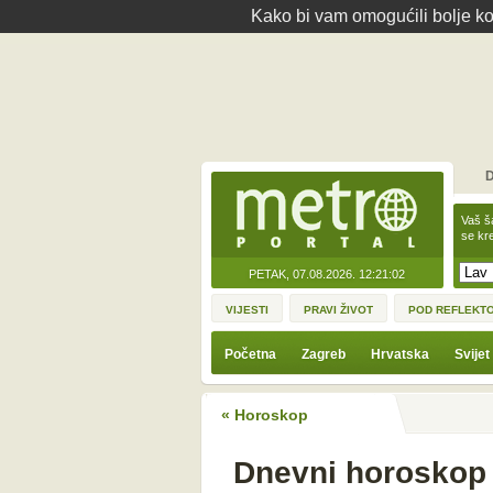
Kako bi vam omogućili bolje kor
D
Vaš š
se kre
PETAK, 07.08.2026.
12:21:02
VIJESTI
PRAVI ŽIVOT
POD REFLEKT
Početna
Zagreb
Hrvatska
Svijet
« Horoskop
Dnevni horoskop z