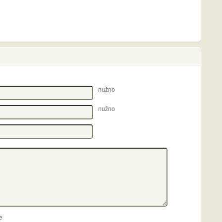
nužno
nužno
e