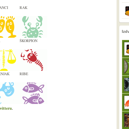
ANCI
RAK
nema prethodne s
sljedeće
Izd
A
ŠKORPION
NJAK
RIBE
witteru
.