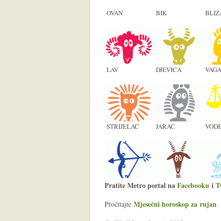
OVAN
BIK
BLIZ
LAV
DJEVICA
VAG
STRIJELAC
JARAC
VODE
Pratite Metro portal na
Facebooku
i
T
Mjesečni horoskop za rujan
Pročitajte