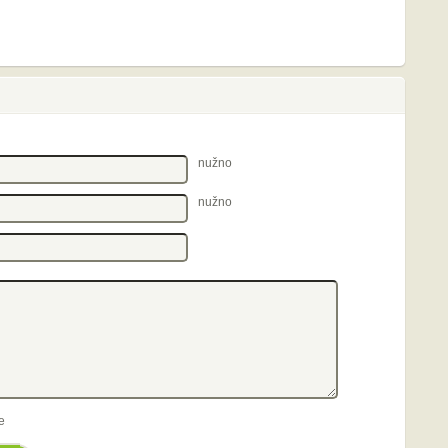
nužno
nužno
e