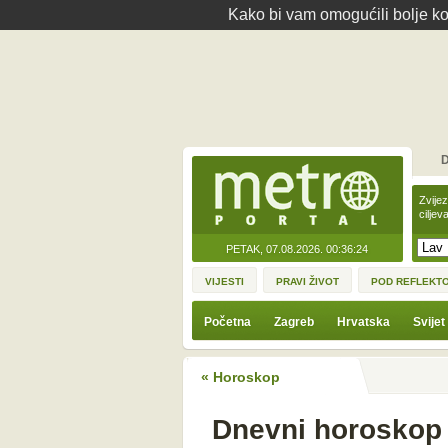
Kako bi vam omogućili bolje kor
D
Zvije
ciljev
PETAK, 07.08.2026.
00:36:24
VIJESTI
PRAVI ŽIVOT
POD REFLEKT
Početna
Zagreb
Hrvatska
Svijet
« Horoskop
Dnevni horoskop z