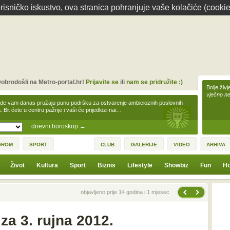
isničko iskustvo, ova stranica pohranjuje vaše kolačiće (cookie
obrodošli na Metro-portal.hr!
Prijavite se
ili
nam se pridružite :)
Bolje živj
vječno n
zde vam danas pružaju punu podršku za ostvarenje ambicioznih poslovnih
a. Bit ćete u centru pažnje i vaši će prijedlozi nai…
dnevni horoskop
→
OROM
SPORT
CLUB
GALERIJE
VIDEO
ARHIVA
Život
Kultura
Sport
Biznis
Lifestyle
Showbiz
Fun
Ho
Sljedeća vijest
Prethodna vijest
objavljeno prije 14 godina i 1 mjesec
a 3. rujna 2012.