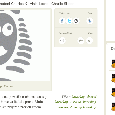
ođeni Charles X., Alain Locke i Charlie Sheen
Objavi na
Print
Komentiraj
Font
prethodno
2
Os
p (Metro)
, a od poznatih osoba na današnji
Više o
,
horoskop
dnevni
Alain
, borac za ljudska prava
,
,
horoskop
3. rujna
horoskop
te što zvijezde proriču vašem
,
dnevni
današnji horoskop