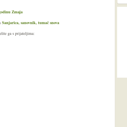
 godinu Zmaja
Sanjarica, sanovnik, tumač snova
ša
ite ga s prijateljima: