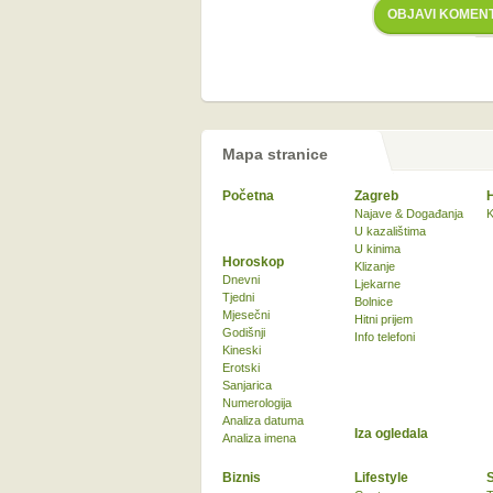
OBJAVI KOMEN
Mapa stranice
Početna
Zagreb
Najave & Događanja
K
U kazalištima
U kinima
Horoskop
Klizanje
Dnevni
Ljekarne
Tjedni
Bolnice
Mjesečni
Hitni prijem
Godišnji
Info telefoni
Kineski
Erotski
Sanjarica
Numerologija
Analiza datuma
Iza ogledala
Analiza imena
Biznis
Lifestyle