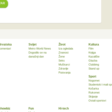
TAR
Hrvatska
Svijet
Život
Kultura
omentari
Metro World News
Iza ogledala
Film
Dogodilo se na
Znanost
Knjiga
današnji dan
Žene
Kazalište
Seks
Glazba
Muškarci
Clubbing
Zdravlje
Stand up
Putovanja
Sport
Nogomet
Studentski i mali sp
Košarka
Rukomet
Skijanje
Ostali sportovi
Showbiz
Fun
Hi-tech