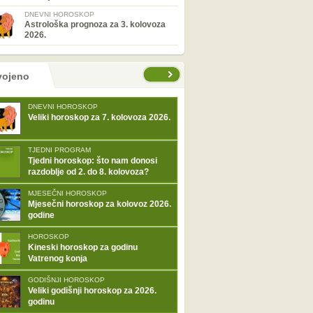
DNEVNI HOROSKOP
Astrološka prognoza za 3. kolovoza
2026.
tranice
vojeno
DNEVNI HOROSKOP
Veliki horoskop za 7. kolovoza 2026.
TJEDNI PROGRAM
Tjedni horoskop: što nam donosi
razdoblje od 2. do 8. kolovoza?
MJESEČNI HOROSKOP
Mjesečni horoskop za kolovoz 2026.
godine
HOROSKOP
Kineski horoskop za godinu
Vatrenog konja
GODIŠNJI HOROSKOP
Veliki godišnji horoskop za 2026.
godinu