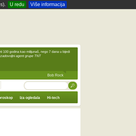
s).
U redu
Više informacija
eti 100 godina kao milijunaš, nego 7 dana u bijedi
ezadovoljni agent grupe TNT
Bob Rock
TRAŽI
roskop
Iza ogledala
Hi-tech