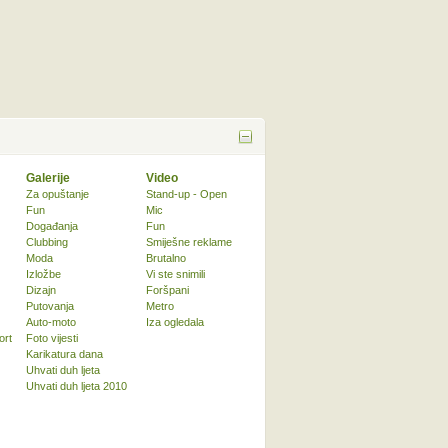
Galerije
Video
Za opuštanje
Stand-up - Open
Fun
Mic
Događanja
Fun
Clubbing
Smiješne reklame
Moda
Brutalno
Izložbe
Vi ste snimili
Dizajn
Foršpani
Putovanja
Metro
Auto-moto
Iza ogledala
ort
Foto vijesti
Karikatura dana
Uhvati duh ljeta
Uhvati duh ljeta 2010