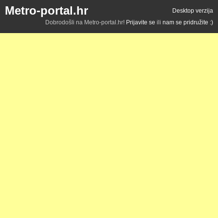
Metro-portal.hr
Desktop verzija
Dobrodošli na Metro-portal.hr!
Prijavite se
ili
nam se pridružite :)