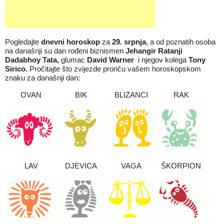
Pogledajte
dnevni horoskop
za
29
.
srpnja
, a od poznatih osoba
na današnji su dan rođeni biznismen
Jehangir Ratanji
Dadabhoy Tata
,
glumac
David Warner
i njegov kolega
Tony
Sirico.
Pročitajte što zvijezde proriču vašem horoskopskom
znaku za današnji dan:
OVAN
BIK
BLIZANCI
RAK
LAV
DJEVICA
VAGA
ŠKORPION