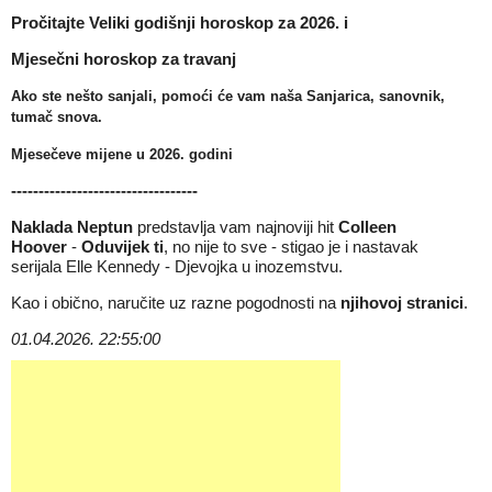
Pročitajte
Veliki godišnji horoskop za 2026.
i
Mjesečni horoskop za travanj
Ako ste nešto sanjali, pomoći će vam naša
Sanjarica, sanovnik,
tumač snova
.
Mjesečeve mijene u 2026
. godini
----------------------------------
Naklada Neptun
predstavlja vam najnoviji hit
Colleen
Hoover
-
Oduvijek ti
, no nije to sve - stigao je i nastavak
serijala
Elle Kennedy
-
Djevojka u inozemstvu
.
Kao i obično, naručite uz razne pogodnosti na
njihovoj stranici
.
01.04.2026. 22:55:00