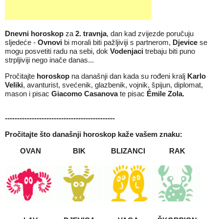
Dnevni horoskop
za
2
.
travnja
, dan kad zvijezde poručuju
sljedeće -
Ovnovi
bi morali biti pažljiviji s partnerom,
Djevice
se
mogu posvetiti radu na sebi, dok
Vodenjaci
trebaju biti puno
strpljiviji nego inače danas...
Pročitajte
horoskop
na današnji dan kada su rođeni kralj
Karlo
Veliki
, avanturist, svećenik, glazbenik, vojnik, špijun, diplomat,
mason i pisac
Giacomo Casanova
te pisac
Émile Zola
.
---------------------------------------------
Pročitajte što današnji
horoskop
kaže vašem znaku:
OVAN
BIK
BLIZANCI
RAK