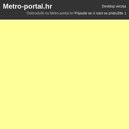
Metro-portal.hr
Desktop verzija
Dobrodošli na Metro-portal.hr!
Prijavite se
ili
nam se pridružite :)