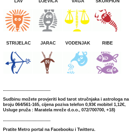
LAV
DJEVICA
VAGA
ŠKORPION
STRIJELAC
JARAC
VODENJAK
RIBE
........................................
Sudbinu možete provjeriti kod tarot stručnjaka i astrologa na
broju 064/561-165, cijena poziva telefon 0,93€ mobitel 1,12€,
Usluge pruža : Maratela mreže d.o.o., 072/700700, +18)
........................................
Pratite Metro portal na
Facebooku
i
Twitteru
.