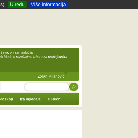
s).
U redu
Više informacija
žava, oni su hajdučija
ik Vlade o rezultatima izbora za predsjednika
Zoran Milanović
TRAŽI
roskop
Iza ogledala
Hi-tech