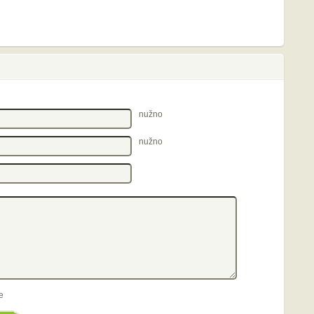
nužno
nužno
e