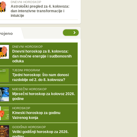
DNEVNI HOROSKOP
Astrološki pregled za 4. kolovoza:
dan intenzivne transformacije i
intuicije
tranice
vojeno
DNEVNI HOROSKOP
Dnevni horoskop za 8. kolovoza:
dan moćne energije i sudbonosnih
odluka
TJEDNI PROGRAM
Tjedni horoskop: što nam donosi
razdoblje od 2. do 8. kolovoza?
MJESEČNI HOROSKOP
Mjesečni horoskop za kolovoz 2026.
godine
HOROSKOP
Kineski horoskop za godinu
Vatrenog konja
GODIŠNJI HOROSKOP
Veliki godišnji horoskop za 2026.
godinu