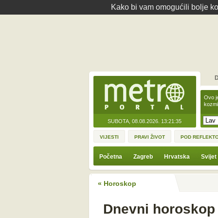
Kako bi vam omogućili bolje kor
D
Ovo j
kozmi
SUBOTA, 08.08.2026.
13:21:35
VIJESTI
PRAVI ŽIVOT
POD REFLEKT
Početna
Zagreb
Hrvatska
Svijet
« Horoskop
Dnevni horoskop 