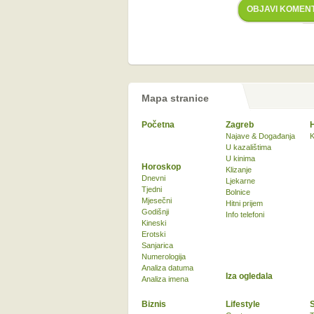
OBJAVI KOMEN
Mapa stranice
Početna
Zagreb
Najave & Događanja
K
U kazalištima
U kinima
Horoskop
Klizanje
Dnevni
Ljekarne
Tjedni
Bolnice
Mjesečni
Hitni prijem
Godišnji
Info telefoni
Kineski
Erotski
Sanjarica
Numerologija
Analiza datuma
Iza ogledala
Analiza imena
Biznis
Lifestyle