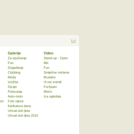
Galerije
Video
Za opuštanje
Stand-up - Open
Fun
Mic
Događanja
Fun
Clubbing
Smiješne reklame
Moda
Brutalno
Izložbe
Vi ste snimili
Dizajn
Foršpani
Putovanja
Metro
Auto-moto
Iza ogledala
ort
Foto vijesti
Karikatura dana
Uhvati duh ljeta
Uhvati duh ljeta 2010