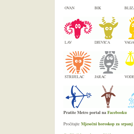
OVAN
BIK
BLIZ
LAV
DJEVICA
VAG
STRIJELAC
JARAC
VODE
Pratite Metro portal na
Facebooku
Mjesečni horoskop za srpanj
Pročitajte