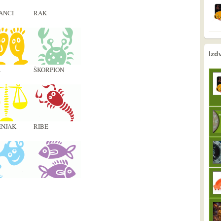
ANCI
RAK
nema prethodne s
sljedeće
Izd
A
ŠKORPION
NJAK
RIBE