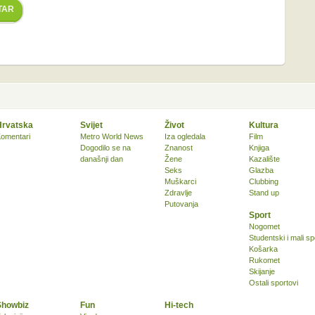
TAR
Hrvatska
Svijet
Život
Kultura
omentari
Metro World News
Iza ogledala
Film
Dogodilo se na
Znanost
Knjiga
današnji dan
Žene
Kazalište
Seks
Glazba
Muškarci
Clubbing
Zdravlje
Stand up
Putovanja
Sport
Nogomet
Studentski i mali sp
Košarka
Rukomet
Skijanje
Ostali sportovi
Showbiz
Fun
Hi-tech