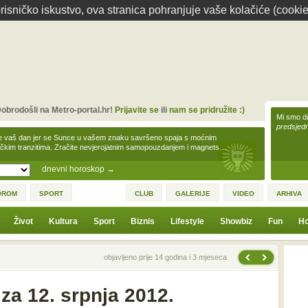
isničko iskustvo, ova stranica pohranjuje vaše kolačiće (cookie
obrodošli na Metro-portal.hr!
Prijavite se
ili
nam se pridružite :)
Mi smo dr
predsjedn
e vaš dan jer se Sunce u vašem znaku savršeno spaja s moćnim
čkim tranzitima. Zračite nevjerojatnim samopouzdanjem i magnets…
dnevni horoskop
→
OROM
SPORT
CLUB
GALERIJE
VIDEO
ARHIVA
Život
Kultura
Sport
Biznis
Lifestyle
Showbiz
Fun
Ho
Sljedeća vijest
Prethodna vijest
objavljeno prije 14 godina i 3 mjeseca
za 12. srpnja 2012.