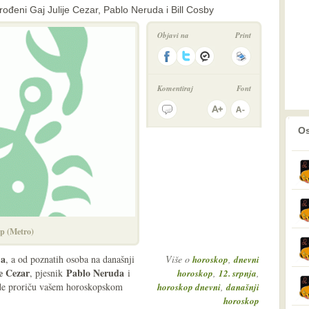
ođeni Gaj Julije Cezar, Pablo Neruda i Bill Cosby
Objavi na
Print
Komentiraj
Font
prethodno
2
Os
p (Metro)
ja
, a od poznatih osoba na današnji
Više o
,
horoskop
dnevni
e Cezar
Pablo Neruda
, pjesnik
i
,
,
horoskop
12. srpnja
zde proriču vašem horoskopskom
,
horoskop dnevni
današnji
horoskop