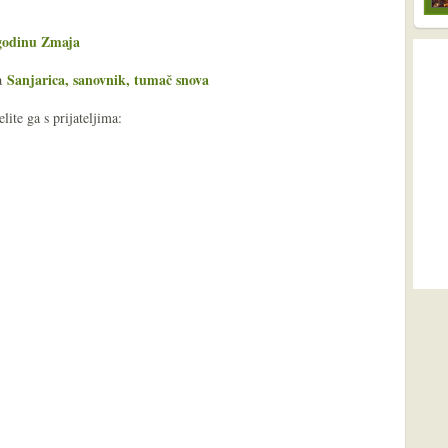
 godinu Zmaja
Sanjarica, sanovnik, tumač snova
ša
ite ga s prijateljima: