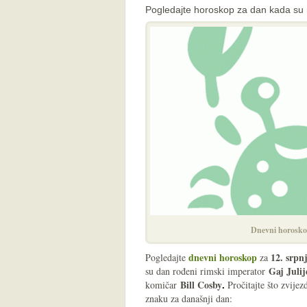
Pogledajte horoskop za dan kada su r
Dnevni horosko
dnevni horoskop
12
.
srpn
Pogledajte
za
Gaj Julij
su dan rođeni rimski imperator
Bill Cosby
komičar
Pročitajte što zvije
.
znaku za današnji dan: