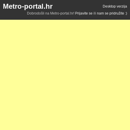
Metro-portal.hr
Desktop verzija
Dobrodošli na Metro-portal.hr!
Prijavite se
ili
nam se pridružite :)