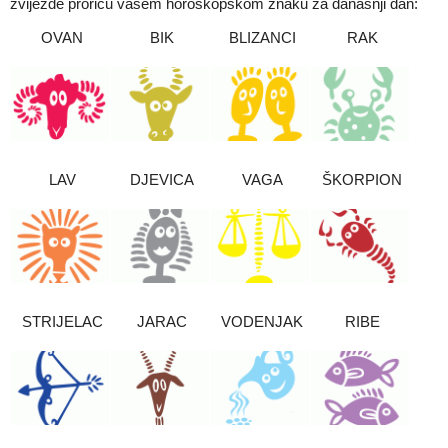
zvijezde proriču vašem horoskopskom znaku za današnji dan:
OVAN
BIK
BLIZANCI
RAK
LAV
DJEVICA
VAGA
ŠKORPION
STRIJELAC
JARAC
VODENJAK
RIBE