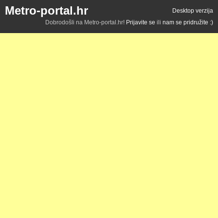
Metro-portal.hr
Desktop verzija
Dobrodošli na Metro-portal.hr!
Prijavite se
ili
nam se pridružite :)