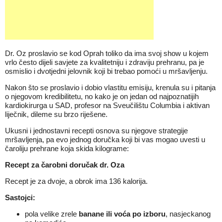
Dr. Oz proslavio se kod Oprah toliko da ima svoj show u kojem
vrlo često dijeli savjete za kvalitetniju i zdraviju prehranu, pa je
osmislio i dvotjedni jelovnik koji bi trebao pomoći u mršavljenju.
Nakon što se proslavio i dobio vlastitu emisiju, krenula su i pitanja
o njegovom kredibilitetu, no kako je on jedan od najpoznatijih
kardiokirurga u SAD, profesor na Sveučilištu Columbia i aktivan
liječnik, dileme su brzo riješene.
Ukusni i jednostavni recepti osnova su njegove strategije
mršavljenja, pa evo jednog doručka koji bi vas mogao uvesti u
čaroliju prehrane koja skida kilograme:
Recept za čarobni doručak dr. Oza
Recept je za dvoje, a obrok ima 136 kalorija.
Sastojci:
pola velike zrele
banane ili voća po izboru
, nasjeckanog