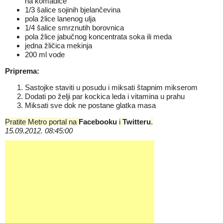
na komadiće
1/3 šalice sojinih bjelančevina
pola žlice lanenog ulja
1/4 šalice smrznutih borovnica
pola žlice jabučnog koncentrata soka ili meda
jedna žličica mekinja
200 ml vode
Priprema:
Sastojke staviti u posudu i miksati štapnim mikserom
Dodati po želji par kockica leda i vitamina u prahu
Miksati sve dok ne postane glatka masa
Pratite Metro portal na
Facebooku
i
Twitteru
.
15.09.2012. 08:45:00