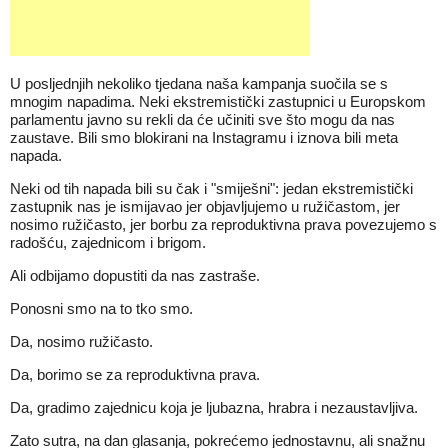
U posljednjih nekoliko tjedana naša kampanja suočila se s
mnogim napadima. Neki ekstremistički zastupnici u Europskom
parlamentu javno su rekli da će učiniti sve što mogu da nas
zaustave. Bili smo blokirani na Instagramu i iznova bili meta
napada.
Neki od tih napada bili su čak i "smiješni": jedan ekstremistički
zastupnik nas je ismijavao jer objavljujemo u ružičastom, jer
nosimo ružičasto, jer borbu za reproduktivna prava povezujemo s
radošću, zajednicom i brigom.
Ali odbijamo dopustiti da nas zastraše.
Ponosni smo na to tko smo.
Da, nosimo ružičasto.
Da, borimo se za reproduktivna prava.
Da, gradimo zajednicu koja je ljubazna, hrabra i nezaustavljiva.
Zato sutra, na dan glasanja, pokrećemo jednostavnu, ali snažnu