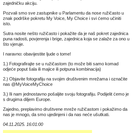
zajedničku akciju.
Pozvali smo sve zastupnike u Parlamentu da nose ružičasto u
znak podrške pokretu My Voice, My Choice i svi ćemo učiniti
isto.
Sutra nosite nešto ružičasto i pokažite da je naš pokret zajednica
puna radosti, povjerenja i brige, zajednica koja se zalaže za ono u
što vjeruje.
I naravno: obavijestite ljude o tome!
1.) Fotografirajte se u ružičastom (to može biti samo komad
odjeće poput šala ili majice ili potpuna kombinacija)
2.) Objavite fotografiju na svojim društvenim mrežama i označite
nas @MyVoiceMyChoice
3.) Ili nam jednostavno pošaljite svoju fotografiju. Podijelit ćemo je
s drugima diljem Europe.
Zajedno, preplavimo društvene mreže ružičastom i pokažimo da
nas je mnogo, da smo ujedinjeni i da nas neće ušutkati.
04.11.2025. 16:01:00