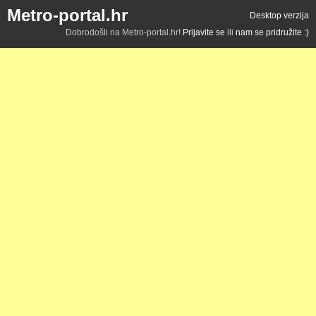
Metro-portal.hr
Desktop verzija
Dobrodošli na Metro-portal.hr!
Prijavite se
ili
nam se pridružite :)