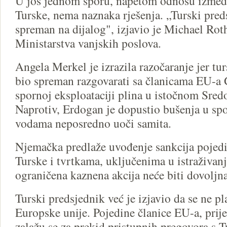
U još jednom sporu, napetom odnosu između
Turske, nema naznaka rješenja. „Turski pred
spreman na dijalog", izjavio je Michael Rot
Ministarstva vanjskih poslova.
Angela Merkel je izrazila razočaranje jer tur
bio spreman razgovarati sa članicama EU-a
spornoj eksploataciji plina u istočnom Sr
Naprotiv, Erdogan je dopustio bušenja u spo
vodama neposredno uoči samita.
Njemačka predlaže uvođenje sankcija poje
Turske i tvrtkama, uključenima u istraživanja
ograničena kaznena akcija neće biti dovoljna
Turski predsjednik već je izjavio da se ne pl
Europske unije. Pojedine članice EU-a, prije
zalažu se za prekid pristupnih pregovora s 