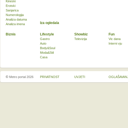
Kineski
Erotski
Sanjarica
Numerologija
Analiza datuma
Iza ogledala
Analiza imena
Biznis
Lifestyle
Showbiz
Fun
Gastro
Televizija
Vic dana
Auto
Interni vju
Body&Soul
Moda&Stil
Casa
©
Metro portal 2026
PRIVATNOST
UVJETI
OGLAŠAVAN