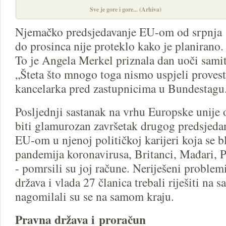
Sve je gore i gore... (Arhiva)
Njemačko predsjedavanje EU-om od srpnja
do prosinca nije proteklo kako je planirano.
To je Angela Merkel priznala dan uoči samit
„Šteta što mnogo toga nismo uspjeli provesti
kancelarka pred zastupnicima u Bundestagu
Posljednji sastanak na vrhu Europske unije 
biti glamurozan završetak drugog predsjed
EU-om u njenoj političkoj karijeri koja se bl
pandemija koronavirusa, Britanci, Mađari, Po
- pomrsili su joj račune. Neriješeni problemi
država i vlada 27 članica trebali riješiti na 
nagomilali su se na samom kraju.
Pravna država i proračun