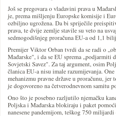
Još se pregovara o vladavini prava u Mađarsk
je, prema mišljenju Europske komisije i Eu
ozbiljno ugrožena. Da bi spriječile preispit
prava, te dvije zemlje stavile su veto na us
sedmogodišnjeg proračuna EU-a od 1,1 bilij
Premijer Viktor Orban tvrdi da se radi o „o
Mađarske", i da se EU sprema „podjarmiti 
Sovjetski Savez". Za taj argument, osim Polj
članica EU-a nisu imale razumijevanja. One s
mehanizmu pravne države u proračunu, jer to
je dogovoreno na četverodnevnom samitu p
Ono što je posebno razljutilo njemačku kanc
Poljska i Mađarska blokiraju i paket pomoći 
nanesene pandemijom, teškog 750 milijardi e