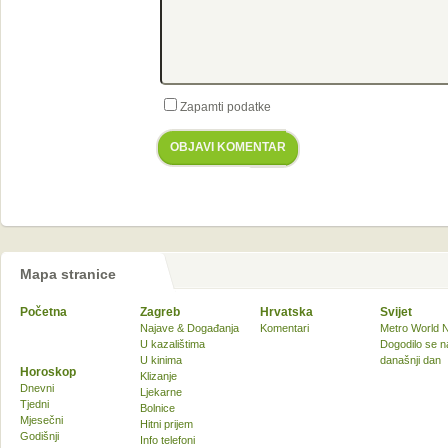
Zapamti podatke
OBJAVI KOMENTAR
Mapa stranice
Početna
Zagreb
Hrvatska
Svijet
Najave & Događanja
Komentari
Metro World 
U kazalištima
Dogodilo se n
U kinima
današnji dan
Horoskop
Klizanje
Dnevni
Ljekarne
Tjedni
Bolnice
Mjesečni
Hitni prijem
Godišnji
Info telefoni