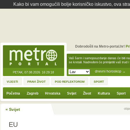
Kako bi vam omogućili bolje korisničko iskustvo, ova str
Dobrodošli na Metro-portal.hr!
Pr
Vaš šarm i samopouzdanje danas će biti na
se kretali. Nadređeni će primijetiti vaš trud 
dnevni horoskop
→
PETAK, 07.08.2026.
16:29:18
VIJESTI
PRAVI ŽIVOT
POD REFLEKTOROM
SPORT
Početna
Zagreb
Hrvatska
Svijet
Život
Kultura
Sport
Sljedeća vijest
Prethodna vijes
obja
« Svijet
EU