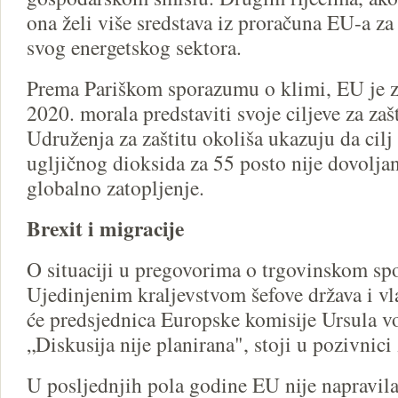
ona želi više sredstava iz proračuna EU-a za 
svog energetskog sektora.
Prema Pariškom sporazumu o klimi, EU je z
2020. morala predstaviti svoje ciljeve za zaš
Udruženja za zaštitu okoliša ukazuju da cilj
ugljičnog dioksida za 55 posto nije dovoljan
globalno zatopljenje.
Brexit i migracije
O situaciji u pregovorima o trgovinskom s
Ujedinjenim kraljevstvom šefove država i v
će predsjednica Europske komisije Ursula v
„Diskusija nije planirana", stoji u pozivnici
U posljednjih pola godine EU nije napravil