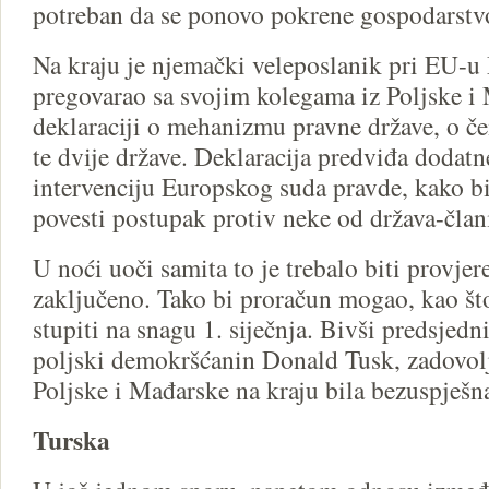
potreban da se ponovo pokrene gospodarstv
Na kraju je njemački veleposlanik pri EU-u
pregovarao sa svojim kolegama iz Poljske i
deklaraciji o mehanizmu pravne države, o č
te dvije države. Deklaracija predviđa dodatn
intervenciju Europskog suda pravde, kako b
povesti postupak protiv neke od država-član
U noći uoči samita to je trebalo biti provjer
zaključeno. Tako bi proračun mogao, kao što
stupiti na snagu 1. siječnja. Bivši predsjed
poljski demokršćanin Donald Tusk, zadovolja
Poljske i Mađarske na kraju bila bezuspješn
Turska