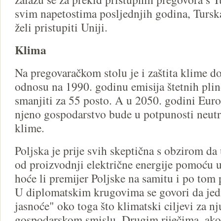
svim napetostima posljednjih godina, Turska
želi pristupiti Uniji.
Klima
Na pregovaračkom stolu je i zaštita klime d
odnosu na 1990. godinu emisija štetnih plino
smanjiti za 55 posto. A u 2050. godini Euro
njeno gospodarstvo bude u potpunosti neut
klime.
Poljska je prije svih skeptična s obzirom da 
od proizvodnji električne energije pomoću u
hoće li premijer Poljske na samitu i po tom p
U diplomatskim krugovima se govori da jedn
jasnoće" oko toga što klimatski ciljevi za nj
gospodarskom smislu. Drugim riječima, ako