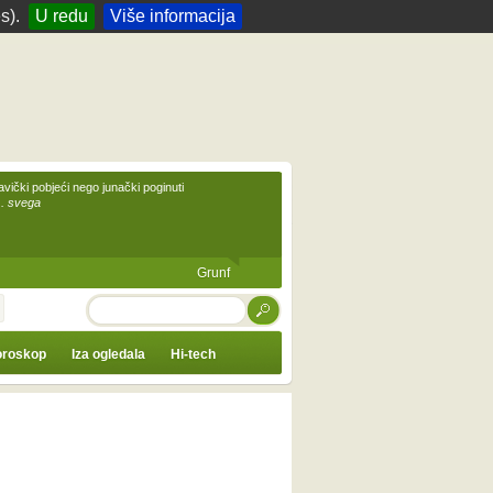
s).
U redu
Više informacija
avički pobjeći nego junački poginuti
... svega
Grunf
TRAŽI
roskop
Iza ogledala
Hi-tech