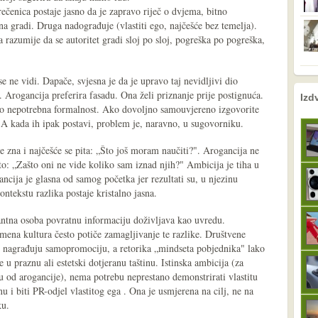
ečenica postaje jasno da je zapravo riječ o dvjema, bitno
na gradi. Druga nadograđuje (vlastiti ego, najčešće bez temelja).
a razumije da se autoritet gradi sloj po sloj, pogreška po pogreška,
 ne vidi. Dapače, svjesna je da je upravo taj nevidljivi dio
nema prethodne s
sljedeće
. Arogancija preferira fasadu. Ona želi priznanje prije postignuća.
Izd
ao nepotrebna formalnost. Ako dovoljno samouvjereno izgovorite
a? A kada ih ipak postavi, problem je, naravno, u sugovorniku.
e zna i najčešće se pita: „Što još moram naučiti?". Arogancija ne
 to: „Zašto oni ne vide koliko sam iznad njih?" Ambicija je tiha u
gancija je glasna od samog početka jer rezultati su, u njezinu
ntekstu razlika postaje kristalno jasna.
ntna osoba povratnu informaciju doživljava kao uvredu.
mena kultura često potiče zamagljivanje te razlike. Društvene
 nagrađuju samopromociju, a retorika „mindseta pobjednika" lako
e u praznu ali estetski dotjeranu taštinu. Istinska ambicija (za
ku od arogancije), nema potrebu neprestano demonstrirati vlastitu
nu i biti PR-odjel vlastitog ega . Ona je usmjerena na cilj, ne na
ku.