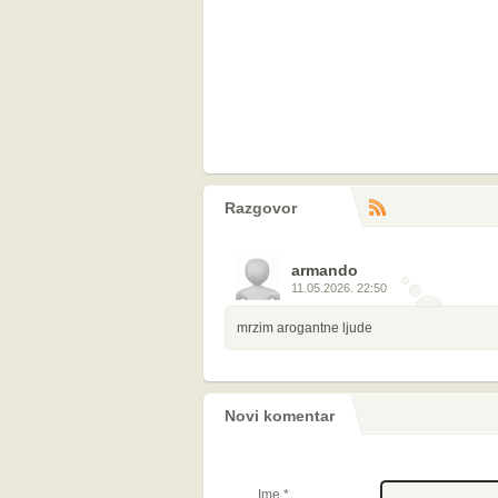
Razgovor
RS
komentara
armando
11.05.2026. 22:50
mrzim arogantne ljude
Novi komentar
Ime
*