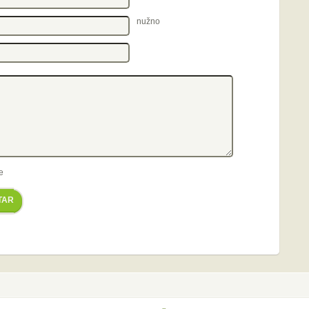
nužno
e
TAR