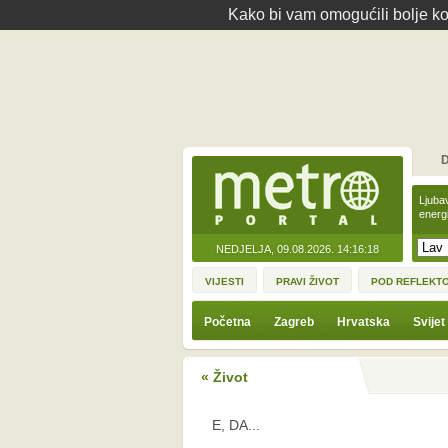
Kako bi vam omogućili bolje kor
D
Ljuba
energ
NEDJELJA, 09.08.2026.
14:16:18
VIJESTI
PRAVI ŽIVOT
POD REFLEKT
Početna
Zagreb
Hrvatska
Svijet
« Život
E, DA...