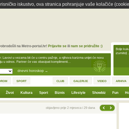
isničko iskustvo, ova stranica pohranjuje vaše kolačiće (cookie
obrodošli na Metro-portal.hr!
Prijavite se
ili
nam se pridružite :)
Bolje kuk
izumitelj 
v: Lavovi u vezama bit će u centru pažnje, a njihova karizma unijet će novu
iju u odnos. Partner će vas obasipati komplimenti…
dnevni horoskop
→
OROM
SPORT
CLUB
GALERIJE
VIDEO
ARHIVA
Život
Kultura
Sport
Biznis
Lifestyle
Showbiz
Fun
Ho
Sljedeća vijest
Prethodna vijest
objavljeno prije 2 mjeseca i 29 dana