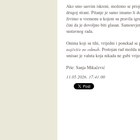
Ako smo sasvim iskreni, možemo se prisjet
drugoj strani. Pitanje je samo imamo li do
živimo u vremenu u kojem su pravila igre
čini da je dovoljno biti glasan. Samouvje
sustavnog rada.
Onima koji su tihi, vrijedni i ponekad se p
najčešće ne odmah
. Postojan rad možda n
smisao je valuta koja nikada ne gubi vrije
Piše: Sanja Mikačević
11.05.2026. 17:41:00