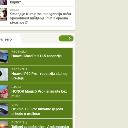
kupiti?
HMMM...
Smanjuje li umjetna inteligencija našu
sposobnost mišljenja: mit ili opasna
stvarnost?
tranice
vojeno
RECENZIJA
Huawei MatePad 11.5 recenzija
RECENZIJA
Huawei P60 Pro - recenzija sjajnog
uređaja
SJAJNO
HONOR Magic5 Pro - snimajte bez
muke
VIVO
Uz vivo X90 Pro uhvatite ljepotu
prirode u proljeće
PUTOPIS :)
Tajland za početnike - Andamansko