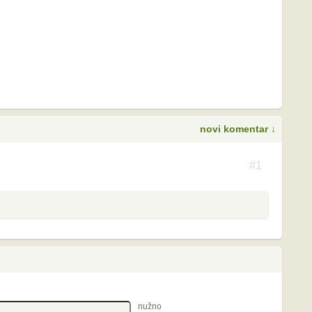
novi komentar ↓
S
#1
nužno