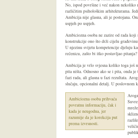
No, ispod površine i već nakon nekoliko r
različitim psihološkim arhitekturama. Jed
Ambicija nije glasna, ali je postojana. On
uspjeh po uspjeh.
Ambiciozna osoba ne zazire od rada koji se
konstrukcije ono što drži cijelu građevinu
U njezinu svijetu kompetencije djeluju k
rečenicu, zašto bi itko postavljao pitanj
Ambicija je vrlo svjesna koliko toga još n
pita ništa. Odnosno ako se i pita, onda je
fazi rada, ali glasna u fazi rezultata. Aro
slučaju, opcionalni detalj. U poslovnom ko
Aroga
Ambiciozna osoba prihvaća
Suvre
povratnu informaciju, čak i
mreže
kada je neugodna, jer
sklizn
razumije da je korekcija put
razli
prema izvrsnosti.
veliči
publi