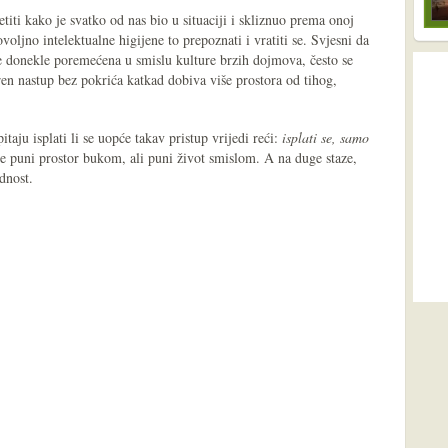
iti kako je svatko od nas bio u situaciji i skliznuo prema onoj
voljno intelektualne higijene to prepoznati i vratiti se. Svjesni da
 donekle poremećena u smislu kulture brzih dojmova, često se
ren nastup bez pokrića katkad dobiva više prostora od tihog,
itaju isplati li se uopće takav pristup vrijedi reći:
isplati se, samo
e puni prostor bukom, ali puni život smislom. A na duge staze,
dnost.