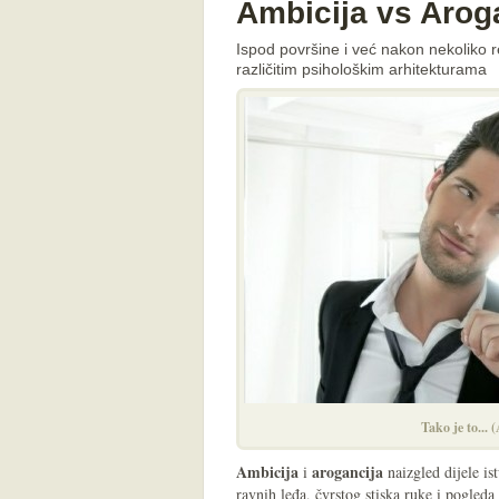
Ambicija vs Arog
Ispod površine i već nakon nekoliko r
različitim psihološkim arhitekturama
Tako je to... 
Ambicija
arogancija
i
naizgled dijele is
ravnih leđa, čvrstog stiska ruke i pogleda