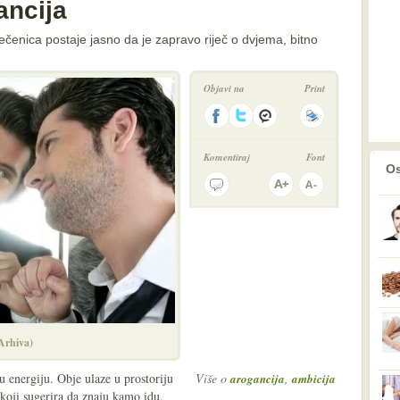
ancija
ečenica postaje jasno da je zapravo riječ o dvjema, bitno
Objavi na
Print
Komentiraj
Font
prethodno
2
Os
(Arhiva)
tu energiju. Obje ulaze u prostoriju
Više o
,
arogancija
ambicija
 koji sugerira da znaju kamo idu.