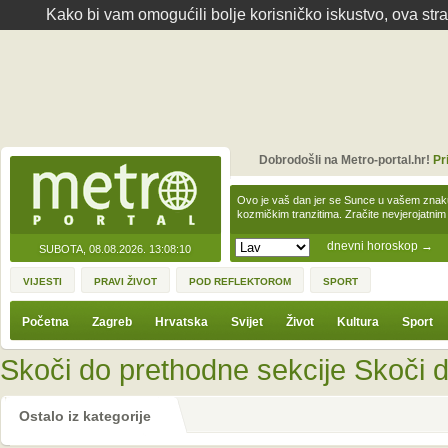
Kako bi vam omogućili bolje korisničko iskustvo, ova str
Dobrodošli na Metro-portal.hr!
Pr
Ovo je vaš dan jer se Sunce u vašem zna
kozmičkim tranzitima. Zračite nevjerojat
dnevni horoskop
→
SUBOTA, 08.08.2026.
13:08:10
VIJESTI
PRAVI ŽIVOT
POD REFLEKTOROM
SPORT
Početna
Zagreb
Hrvatska
Svijet
Život
Kultura
Sport
Skoči do prethodne sekcije
Skoči d
Ostalo iz kategorije