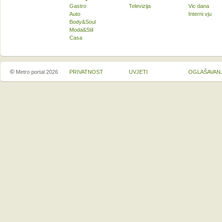
Gastro
Televizija
Vic dana
Auto
Interni vju
Body&Soul
Moda&Stil
Casa
©
Metro portal 2026
PRIVATNOST
UVJETI
OGLAŠAVAN