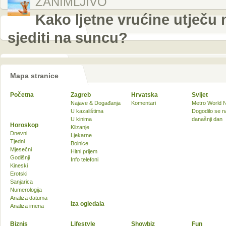
ZANIMLJIVO
Kako ljetne vrućine utječu 
sjediti na suncu?
Mapa stranice
Početna
Zagreb
Hrvatska
Svijet
Najave & Događanja
Komentari
Metro World 
U kazalištima
Dogodilo se n
U kinima
današnji dan
Horoskop
Klizanje
Dnevni
Ljekarne
Tjedni
Bolnice
Mjesečni
Hitni prijem
Godišnji
Info telefoni
Kineski
Erotski
Sanjarica
Numerologija
Analiza datuma
Iza ogledala
Analiza imena
Biznis
Lifestyle
Showbiz
Fun