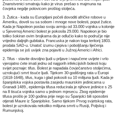
Znanstvenici smatraju kako je virus prešao s majmuna na
čovjeka negdje polovicom prošlog stoljeća.
3. Žutica - kada su Europljani počeli dovoditi afričke robove u
Ameriku, doveli su sa sobom i mnoge nove bolesti, poput žutice.
Kada je Napoleon poslao svoju armiju od 33.000 vojnika u kolonije
u Sjevernoj Americi bolest je pokosila 29.000. Napoleon je bio
toliko šokiran ovim brojkama da je odlučio kako to područje nije
vrijedno daljnjih gubitaka. Francuska je nakon toga teritorij 1803.
prodala SAD-u. Unatoč izumu cjepiva i poboljšanju liječenja
epidemija se još uvijek zna pojaviti u Južnoj Americi i Africi.
2. Tifus - stavite dovoljno ljudi u prljave i napučene uvijete i vrlo
vjerojatno ćete imati jednu od najgorih infekcijskih bolesti koju
svijet poznaje: tifus. Bolest je napadala čovječanstvo stoljećima,
uzrokujući smrt tisuće ljudi. Tijekom 30-godišnjeg rata u Europi
(1618-1648), tifus, kuga i glad pokosili su 10 milijuna ljudi. Kada je
španjolska vojska postavila zasjedu maurskim jedinicama u
Granadi 1489., epidemija tifusa reducirala je njihove jedinice s 25
na 8 tisuća vojnika samo u jednom mjesecu. Zbog epidemije
tifusa prošlo je 100 godina prije nego su Španjolci bili sposobni
otjerati Maure iz Španjolske. Samo tijekom Prvog svjetskog rata,
bolest je uzrokovala nekoliko milijuna smrti u Rusiji, Poljskoj i
Rumunjskoj.