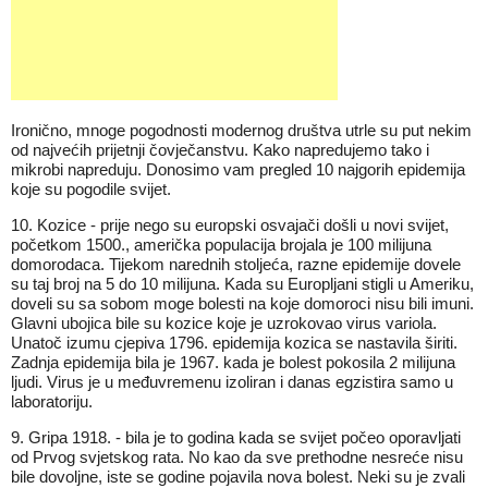
Ironično, mnoge pogodnosti modernog društva utrle su put nekim
od najvećih prijetnji čovječanstvu. Kako napredujemo tako i
mikrobi napreduju. Donosimo vam pregled 10 najgorih epidemija
koje su pogodile svijet.
10. Kozice - prije nego su europski osvajači došli u novi svijet,
početkom 1500., američka populacija brojala je 100 milijuna
domorodaca. Tijekom narednih stoljeća, razne epidemije dovele
su taj broj na 5 do 10 milijuna. Kada su Europljani stigli u Ameriku,
doveli su sa sobom moge bolesti na koje domoroci nisu bili imuni.
Glavni ubojica bile su kozice koje je uzrokovao virus variola.
Unatoč izumu cjepiva 1796. epidemija kozica se nastavila širiti.
Zadnja epidemija bila je 1967. kada je bolest pokosila 2 milijuna
ljudi. Virus je u međuvremenu izoliran i danas egzistira samo u
laboratoriju.
9. Gripa 1918. - bila je to godina kada se svijet počeo oporavljati
od Prvog svjetskog rata. No kao da sve prethodne nesreće nisu
bile dovoljne, iste se godine pojavila nova bolest. Neki su je zvali