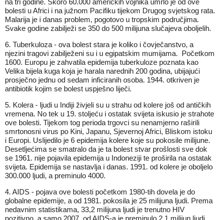
na tri godine. Skoro 60.000 američkih vojnika umrlo je od ove
bolesti u Africi i na južnom Pacifiku tijekom Drugog svjetskog rata.
Malarija je i danas problem, pogotovo u tropskim područjima.
Svake godine zabilježi se 350 do 500 milijuna slučajeva oboljelih.
6. Tuberkuloza - ova bolest stara je koliko i čovječanstvo, a
njezini tragovi zabilježeni su i u egipatskim mumijama. Početkom
1600. Europu je zahvatila epidemija tuberkuloze poznata kao
Velika bijela kuga koja je harala narednih 200 godina, ubijajući
prosječno jednu od sedam inficiranih osoba. 1944. otkriven je
antibiotik kojim se bolest uspješno liječi.
5. Kolera - ljudi u Indiji živjeli su u strahu od kolere još od antičkih
vremena. No tek u 19. stoljeću i ostatak svijeta iskusio je strahote
ove bolesti. Tijekom tog perioda trgovci su nenamjerno raširili
smrtonosni virus po Kini, Japanu, Sjevernoj Africi, Bliskom istoku
i Europi. Uslijedilo je 6 epidemija kolere koje su pokosile milijune.
Desetljećima se smatralo da je ta bolest stvar prošlosti sve dok
se 1961. nije pojavila epidemija u Indoneziji te proširila na ostatak
svijeta. Epidemija se nastavlja i danas. 1991. od kolere je oboljelo
300.000 ljudi, a preminulo 4000.
4. AIDS - pojava ove bolesti početkom 1980-tih dovela je do
globalne epidemije, a od 1981. pokosila je 25 milijuna ljudi. Prema
nedavnim statistikama, 33,2 milijuna ljudi je trenutno HIV
pozitivno, a samo 2007. od AIDS-a je preminulo 2,1 milijun ljudi.