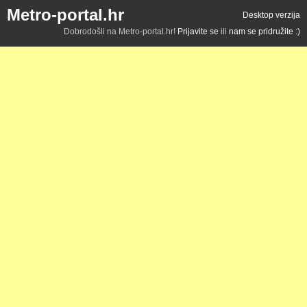
Metro-portal.hr
Desktop verzija
Dobrodošli na Metro-portal.hr!
Prijavite se
ili
nam se pridružite :)