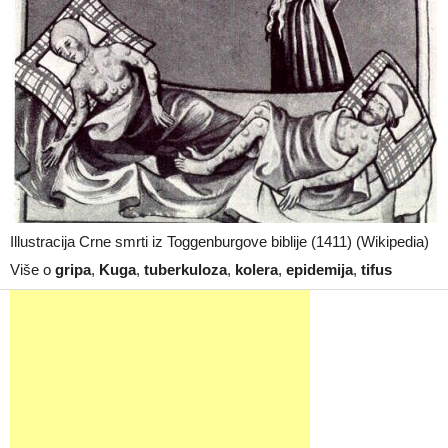
Illustracija Crne smrti iz Toggenburgove biblije (1411) (Wikipedia)
Više o
gripa
,
Kuga
,
tuberkuloza
,
kolera
,
epidemija
,
tifus