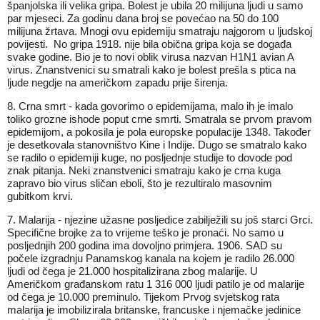
španjolska ili velika gripa. Bolest je ubila 20 milijuna ljudi u samo
par mjeseci. Za godinu dana broj se povećao na 50 do 100
milijuna žrtava. Mnogi ovu epidemiju smatraju najgorom u ljudskoj
povijesti. No gripa 1918. nije bila obična gripa koja se događa
svake godine. Bio je to novi oblik virusa nazvan H1N1 avian A
virus. Znanstvenici su smatrali kako je bolest prešla s ptica na
ljude negdje na američkom zapadu prije širenja.
8. Crna smrt - kada govorimo o epidemijama, malo ih je imalo
toliko grozne ishode poput crne smrti. Smatrala se prvom pravom
epidemijom, a pokosila je pola europske populacije 1348. Također
je desetkovala stanovništvo Kine i Indije. Dugo se smatralo kako
se radilo o epidemiji kuge, no posljednje studije to dovode pod
znak pitanja. Neki znanstvenici smatraju kako je crna kuga
zapravo bio virus sličan eboli, što je rezultiralo masovnim
gubitkom krvi.
7. Malarija - njezine užasne posljedice zabilježili su još starci Grci.
Specifične brojke za to vrijeme teško je pronaći. No samo u
posljednjih 200 godina ima dovoljno primjera. 1906. SAD su
počele izgradnju Panamskog kanala na kojem je radilo 26.000
ljudi od čega je 21.000 hospitalizirana zbog malarije. U
Američkom građanskom ratu 1 316 000 ljudi patilo je od malarije
od čega je 10.000 preminulo. Tijekom Prvog svjetskog rata
malarija je imobilizirala britanske, francuske i njemačke jedinice