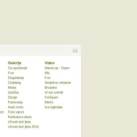
Galerije
Video
Za opuštanje
Stand-up - Open
Fun
Mic
Događanja
Fun
Clubbing
Smiješne reklame
Moda
Brutalno
Izložbe
Vi ste snimili
Dizajn
Foršpani
Putovanja
Metro
Auto-moto
Iza ogledala
ort
Foto vijesti
Karikatura dana
Uhvati duh ljeta
Uhvati duh ljeta 2010