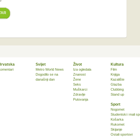
e
TAR
Hrvatska
Svijet
Život
Kultura
omentari
Metro World News
Iza ogledala
Film
Dogodilo se na
Znanost
Knjiga
današnji dan
Žene
Kazalište
Seks
Glazba
Muškarci
Clubbing
Zdravlje
Stand up
Putovanja
Sport
Nogomet
Studentski i mali sp
Košarka
Rukomet
Skijanje
Ostali sportovi