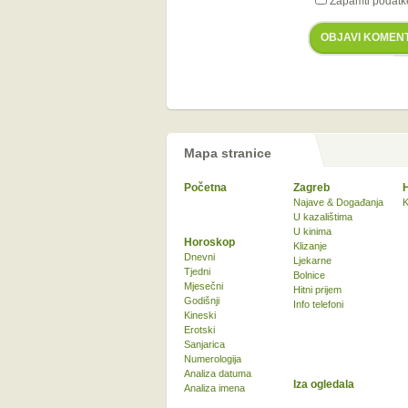
Zapamti podatk
OBJAVI KOMEN
Mapa stranice
Početna
Zagreb
Najave & Događanja
K
U kazalištima
U kinima
Horoskop
Klizanje
Dnevni
Ljekarne
Tjedni
Bolnice
Mjesečni
Hitni prijem
Godišnji
Info telefoni
Kineski
Erotski
Sanjarica
Numerologija
Analiza datuma
Iza ogledala
Analiza imena