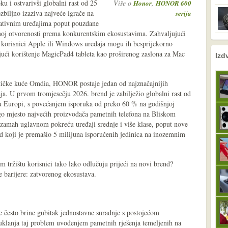
ku i ostvarivši globalni rast od 25
Više o
,
Honor
HONOR 600
iljno izaziva najveće igrače na
serija
ovativnim uređajima poput pouzdane
oj otvorenosti prema konkurentskim ekosustavima. Zahvaljujući
orisnici Apple ili Windows uređaja mogu ih besprijekorno
nema prethodne s
sljedeće
ći korištenje MagicPad4 tableta kao proširenog zaslona za Mac
Izd
tičke kuće Omdia, HONOR postaje jedan od najznačajnijih
aja. U prvom tromjesečju 2026. brend je zabilježio globalni rast od
 u Europi, s povećanjem isporuka od preko 60 % na godišnjoj
ugo mjesto najvećih proizvođača pametnih telefona na Bliskom
 zamah uglavnom pokreću uređaji srednje i više klase, poput nove
ji je premašio 5 milijuna isporučenih jedinica na inozemnim
 tržištu korisnici tako lako odlučuju prijeći na novi brend?
 barijere: zatvorenog ekosustava.
e često brine gubitak jednostavne suradnje s postojećom
lanja taj problem uvođenjem pametnih rješenja temeljenih na