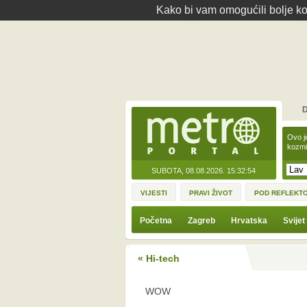
Kako bi vam omogućili bolje kor
D
Ovo j
kozmi
SUBOTA, 08.08.2026.
15:32:54
VIJESTI
PRAVI ŽIVOT
POD REFLEKT
Početna
Zagreb
Hrvatska
Svijet
« Hi-tech
WOW