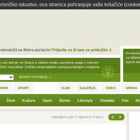
isničko iskustvo, ova stranica pohranjuje vaše kolačiće (cookie
obrodošli na Metro-portal.hr!
Prijavite se
ili
nam se pridružite :)
Hrvatska 
za biflan
izjavio da
e vaš dan jer se Sunce u vašem znaku savršeno spaja s moćnim
čkim tranzitima. Zračite nevjerojatnim samopouzdanjem i magnets…
dnevni horoskop
→
OROM
SPORT
CLUB
GALERIJE
VIDEO
ARHIVA
Život
Kultura
Sport
Biznis
Lifestyle
Showbiz
Fun
Ho
Sljedeća vijest
Prethodna vijest
objavljeno prije 2 mjeseca i 4 dana