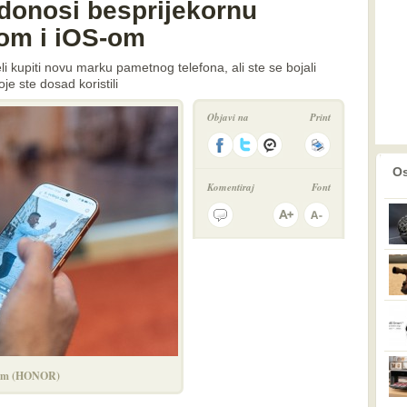
onosi besprijekornu
com i iOS-om
eli kupiti novu marku pametnog telefona, ali ste se bojali
e ste dosad koristili
Objavi na
Print
prethodno
2
Os
Komentiraj
Font
dnom (HONOR)