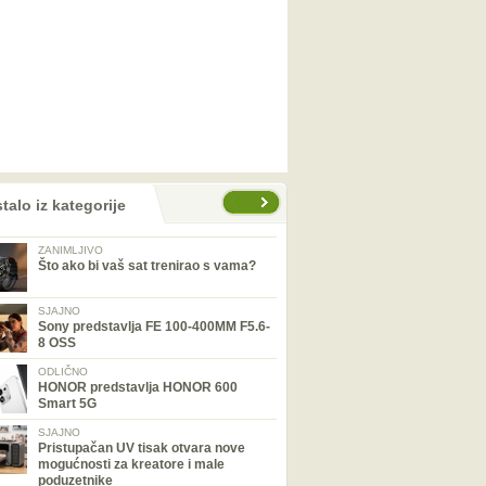
talo iz kategorije
ZANIMLJIVO
Što ako bi vaš sat trenirao s vama?
SJAJNO
Sony predstavlja FE 100-400MM F5.6-
8 OSS
ODLIČNO
HONOR predstavlja HONOR 600
Smart 5G
SJAJNO
Pristupačan UV tisak otvara nove
mogućnosti za kreatore i male
poduzetnike