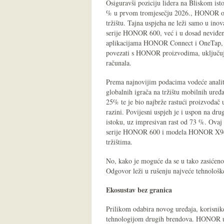
Osiguravši poziciju lidera na Bliskom isto
% u prvom tromjesečju 2026., HONOR ozb
tržištu. Tajna uspjeha ne leži samo u in
serije HONOR 600, već i u dosad neviđen
aplikacijama HONOR Connect i OneTap, k
povezati s HONOR proizvodima, uključuju
računala.
Prema najnovijim podacima vodeće anali
globalnih igrača na tržištu mobilnih uređ
25% te je bio najbrže rastući proizvođač
razini. Povijesni uspjeh je i uspon na dr
istoku, uz impresivan rast od 73 %. Ovaj
serije HONOR 600 i modela HONOR X9d ko
tržištima.
No, kako je moguće da se u tako zasićenom
Odgovor leži u rušenju najveće tehnološke
Ekosustav bez granica
Prilikom odabira novog uređaja, korisnik
tehnologijom drugih brendova. HONOR uk