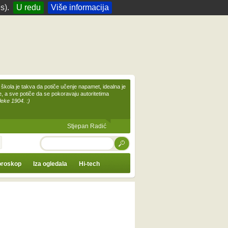
s).
U redu
Više informacija
škola je takva da potiče učenje napamet, idealna je
te, a sve potiče da se pokoravaju autoritetima
leke 1904. :)
Stjepan Radić
TRAŽI
roskop
Iza ogledala
Hi-tech