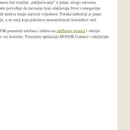
ra biti rezultat „zaključavanja" u jedan, strogo zatvoren
tu potvrđuje da inovacije koje olakšavaju život i omogućuju
nih sustava imaju najveću vrijednost. Poruka industriji je jasna:
je, a ne onoj koja pokušava monopolizirati korisnikov stol.
NOR pametnih telefona i tableta na
službenoj stranici
i otkrijte
je već koristite. Preuzmite aplikaciju HONOR Connect i otključajte