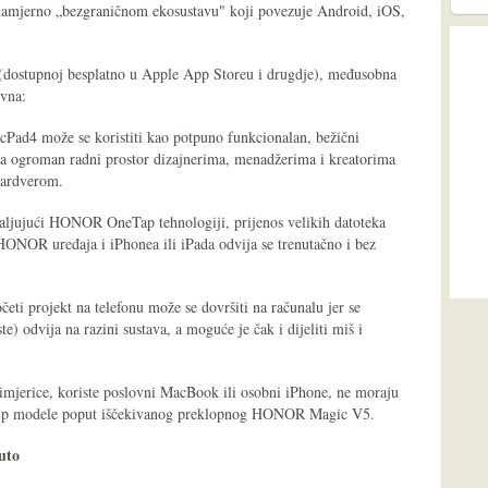
namjerno „bezgraničnom ekosustavu" koji povezuje Android, iOS,
(dostupnoj besplatno u Apple App Storeu i drugdje), međusobna
ivna:
ad4 može se koristiti kao potpuno funkcionalan, bežični
ža ogroman radni prostor dizajnerima, menadžerima i kreatorima
hardverom.
ljujući HONOR OneTap tehnologiji, prijenos velikih datoteka
HONOR uređaja i iPhonea ili iPada odvija se trenutačno i bez
eti projekt na telefonu može se dovršiti na računalu jer se
e) odvija na razini sustava, a moguće je čak i dijeliti miš i
rimjerice, koriste poslovni MacBook ili osobni iPhone, ne moraju
gship modele poput iščekivanog preklopnog HONOR Magic V5.
uto