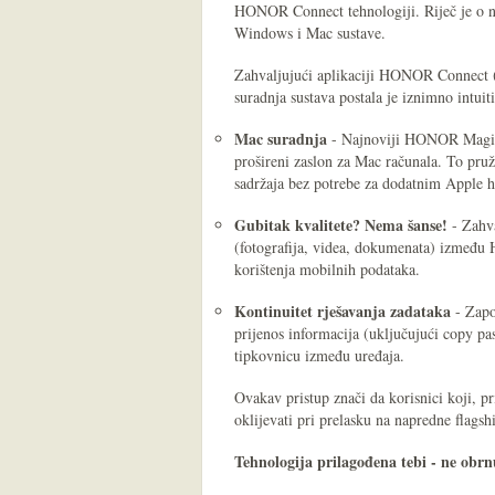
HONOR Connect tehnologiji. Riječ je o 
Windows i Mac sustave.
Zahvaljujući aplikaciji HONOR Connect 
suradnja sustava postala je iznimno intuit
Mac suradnja
- Najnoviji HONOR MagicP
prošireni zaslon za Mac računala. To pru
sadržaja bez potrebe za dodatnim Apple 
Gubitak kvalitete?
Nema šanse!
- Zahva
(fotografija, videa, dokumenata) između 
korištenja mobilnih podataka.
Kontinuitet rješavanja zadataka
- Započ
prijenos informacija (uključujući copy past
tipkovnicu između uređaja.
Ovakav pristup znači da korisnici koji, p
oklijevati pri prelasku na napredne fla
Tehnologija prilagođena tebi - ne obrn