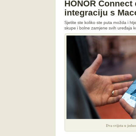
HONOR Connect d
integraciju s Ma
Sjetite ste koliko ste puta možda i htj
skupe i bolne zamjene svih uređaja koj
Dva svijeta u je