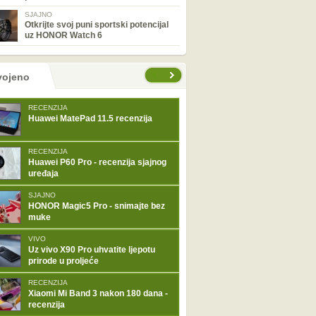
SJAJNO
Otkrijte svoj puni sportski potencijal
uz HONOR Watch 6
tranice
vojeno
RECENZIJA
Huawei MatePad 11.5 recenzija
RECENZIJA
Huawei P60 Pro - recenzija sjajnog
uređaja
SJAJNO
HONOR Magic5 Pro - snimajte bez
muke
VIVO
Uz vivo X90 Pro uhvatite ljepotu
prirode u proljeće
RECENZIJA
Xiaomi Mi Band 3 nakon 180 dana -
recenzija