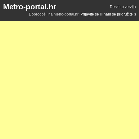
Metro-portal.hr
Desktop verzija
Dobrodošli na Metro-portal.hr!
Prijavite se
ili
nam se pridružite :)