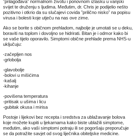
"prilagođava" normalnom životu i ponovnom izlasku u vanjski
svijet te druženju s ljudima. Međutim, dr. Chris je podijelio nešto
pozitivno i otkrio da su slučajevi covida "prilično nisko" na popisu
virusa i bolesti koje utječu na nas ove zime.
Ako se borite s običnom prehladom, najbolje je umotati se u deku,
boraviti na toplom i dovoljno se hidrirati. Bitan je i odmor kako bi
se vaše tijelo oporavilo. Simptomi obične prehlade prema NHS-u
uključuju:
-začepljen nos
-grlobolja
-glavobolje
-bolovi u mišićima
-kašalj
-kihanje
-povišena temperatura
-pritisak u ušima i licu
-gubitak okusa i mirisa
Postoje i lijekovi bez recepta i sredstva za ublažavanje bolova
koje možete kupiti u ljekarnama kako biste ublažili simptome,
međutim, ako vaši simptomi potraju ili se pogoršaju preporučuje
se da potražite savjet od svog liječnika obiteljske medicine.