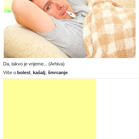
Da, takvo je vrijeme... (Arhiva)
Više o
bolest
,
kašalj
,
šmrcanje