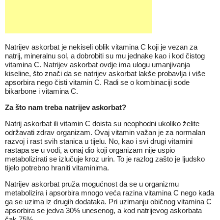
Natrijev askorbat je nekiseli oblik vitamina C koji je vezan za
natrij, mineralnu sol, a dobrobiti su mu jednake kao i kod čistog
vitamina C. Natrijev askorbat ovdje ima ulogu umanjivanja
kiseline, što znači da se natrijev askorbat lakše probavlja i više
apsorbira nego čisti vitamin C. Radi se o kombinaciji sode
bikarbone i vitamina C.
Za što nam treba natrijev askorbat?
Natrij askorbat ili vitamin C doista su neophodni ukoliko želite
održavati zdrav organizam. Ovaj vitamin važan je za normalan
razvoj i rast svih stanica u tijelu. No, kao i svi drugi vitamini
rastapa se u vodi, a onaj dio koji organizam nije uspio
metabolizirati se izlučuje kroz urin. To je razlog zašto je ljudsko
tijelo potrebno hraniti vitaminima.
Natrijev askorbat pruža mogućnost da se u organizmu
metabolizira i apsorbira mnogo veća razina vitamina C nego kada
ga se uzima iz drugih dodataka. Pri uzimanju običnog vitamina C
apsorbira se jedva 30% unesenog, a kod natrijevog askorbata
čak
75%
.