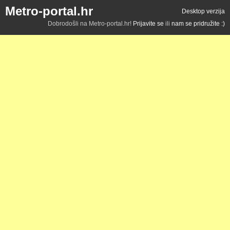
Metro-portal.hr
Desktop verzija
Dobrodošli na Metro-portal.hr!
Prijavite se
ili
nam se pridružite :)