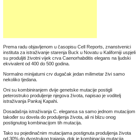
Prema radu objavljenom u časopisu Cell Reports, znanstvenici
instituta za istraživanje starenja Buck u Novatu u Kaliforniji uspjeli
su produljiti životni vijek crva Caenorhabditis elegans na ljudski
ekvivalent od 400 do 500 godina.
Normalno minijaturni crv dugačak jedan milimetar živi samo
nekoliko tjedana.
Oni su kombiniranjem dvije genetske mutacije postigli
peterostruko produljenje njegova života, napisao je voditelj
istraživanja Pankaj Kapahi.
Dosadašnja istraživanja C. elegansa sa samo jednom mutacijom
također su dovela do produljenja života, ali ni blizu onog
postignutog kombinacijom tih mutacija.
Tako su pojedinačnim mutacijama postignuta produljenja života
od 30% do dvostrukog trajanja, dok je kombinacija mutacija