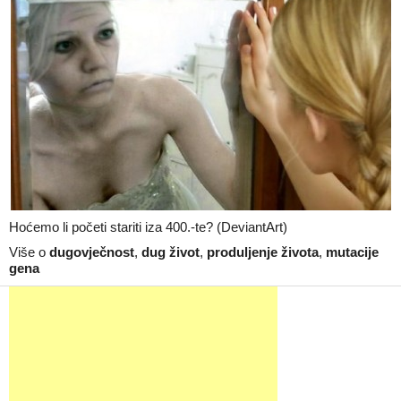
Hoćemo li početi stariti iza 400.-te? (DeviantArt)
Više o
dugovječnost
,
dug život
,
produljenje života
,
mutacije
gena