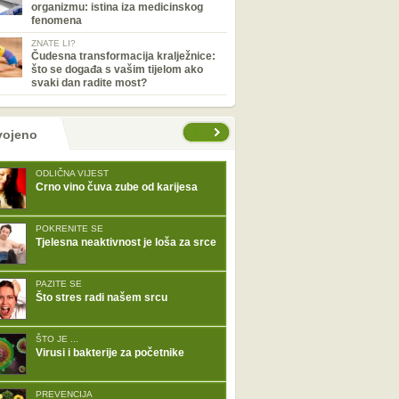
organizmu: istina iza medicinskog
fenomena
ZNATE LI?
Čudesna transformacija kralježnice:
što se događa s vašim tijelom ako
svaki dan radite most?
tranice
vojeno
ODLIČNA VIJEST
Crno vino čuva zube od karijesa
POKRENITE SE
Tjelesna neaktivnost je loša za srce
PAZITE SE
Što stres radi našem srcu
ŠTO JE ...
Virusi i bakterije za početnike
PREVENCIJA