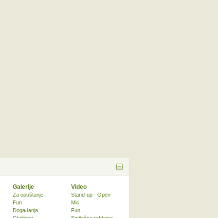
Galerije
Video
Za opuštanje
Stand-up - Open
Fun
Mic
Događanja
Fun