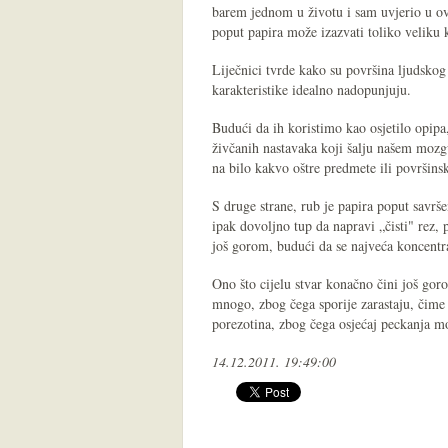
barem jednom u životu i sam uvjerio u o
poput papira može izazvati toliko veliku
Liječnici tvrde kako su površina ljudskog
karakteristike idealno nadopunjuju.
Budući da ih koristimo kao osjetilo opipa
živčanih nastavaka koji šalju našem mozgu 
na bilo kakvo oštre predmete ili površinsk
S druge strane, rub je papira poput savrš
ipak dovoljno tup da napravi „čisti" rez, 
još gorom, budući da se najveća koncentra
Ono što cijelu stvar konačno čini još gor
mnogo, zbog čega sporije zarastaju, čime 
porezotina, zbog čega osjećaj peckanja m
14.12.2011. 19:49:00