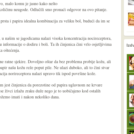
vo, malo komu je jasno kako nešto
 količinu neugode. Odlučili smo pronaći odgovor na ovo pitanje.
 prsta i papira idealna kombinacija za veliku bol, budući da im se
, u našim se jagodicama nalazi visoka koncentracija nocireceptora,
nema prethodne s
sljedeće
informacije o dodiru i boli. Ta ih činjenica čini vrlo osjetljivima
Izd
a oštećenja.
ene ratne sjekire. Dovoljno oštar da bez problema probije kožu, ali
papir našu kožu reže poput pile. Ne ulazi duboko, ali to čini stvar
cija norireceptora nalazi upravo tik ispod površine kože.
om jest činjenica da porezotine od papira uglavnom ne krvare
se živci izlažu zraku duže nego je to uobičajeno kod ostalih
ožemo imati i nakon nekoliko dana.