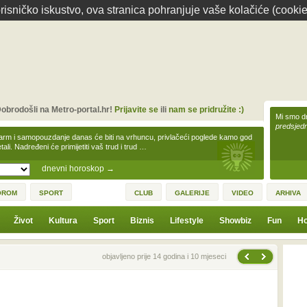
isničko iskustvo, ova stranica pohranjuje vaše kolačiće (cookie
obrodošli na Metro-portal.hr!
Prijavite se
ili
nam se pridružite :)
Mi smo dr
predsjedn
arm i samopouzdanje danas će biti na vrhuncu, privlačeći poglede kamo god
tali. Nadređeni će primijetiti vaš trud i trud …
dnevni horoskop
→
OROM
SPORT
CLUB
GALERIJE
VIDEO
ARHIVA
Život
Kultura
Sport
Biznis
Lifestyle
Showbiz
Fun
Ho
Sljedeća vijest
Prethodna vijest
objavljeno prije 14 godina i 10 mjeseci