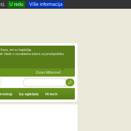
s).
U redu
Više informacija
žava, oni su hajdučija
ik Vlade o rezultatima izbora za predsjednika
Zoran Milanović
TRAŽI
roskop
Iza ogledala
Hi-tech