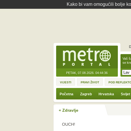
Kako bi vam omogućili bolje kor
D
Vaš š
se kre
PETAK, 07.08.2026.
04:44:36
VIJESTI
PRAVI ŽIVOT
POD REFLEKT
Početna
Zagreb
Hrvatska
Svijet
« Zdravlje
OUCH!