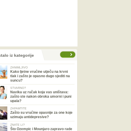
talo iz kategorije
ZANIMLJIVO
Kako ljetne vrućine utječu na krvni
tlak i zašto je opasno dugo sjediti na
suncu?
STVARNO?
Navika uz ručak koja vas uništava:
zašto ste nakon obroka umorni i puni
upala?
ZAPAMTITE
Zašto su vrućine opasnije za one koje
uzimaju antidepresive?
ZNATE LI?
Što Ozempic i Mounjaro zapravo rade