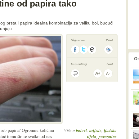
ine od papira tako
kog prsta i papira idealna kombinacija za veliku bol, budući
unjuju
Objavi na
Print
prethodno
2
Os
Komentiraj
Font
i rub papira? Ogromnu količinu
Više o
,
,
bolovi
ozljede
ljudsko
atoč tomu što se svatko od nas
,
tijelo
porezotine