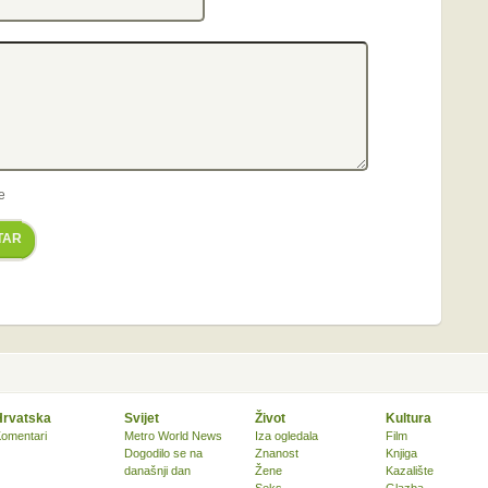
e
TAR
Hrvatska
Svijet
Život
Kultura
omentari
Metro World News
Iza ogledala
Film
Dogodilo se na
Znanost
Knjiga
današnji dan
Žene
Kazalište