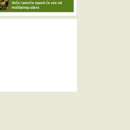
Voće i povrće spasit će vas od
moždanog udara