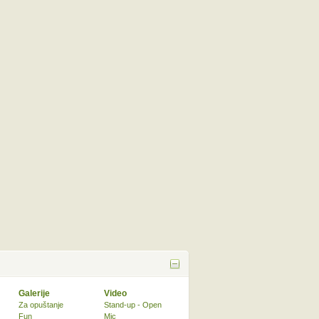
Galerije
Video
Za opuštanje
Stand-up - Open
Fun
Mic