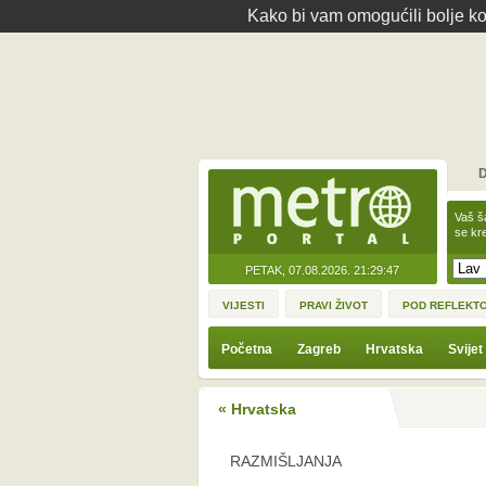
Kako bi vam omogućili bolje kor
D
Vaš š
se kre
PETAK, 07.08.2026.
21:29:47
VIJESTI
PRAVI ŽIVOT
POD REFLEKT
Početna
Zagreb
Hrvatska
Svijet
« Hrvatska
RAZMIŠLJANJA