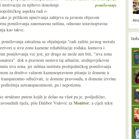
 i motivaciju za njihovo donošenje
pomilovanje
opolitičkog aspekta radi o
ako je prilikom upućivanja zahtjeva za javnom objavom
Hrv
orna pomilovanja zanemarena suština, odnosno ustavnopravna
anja kao takve.
nema prethodne s
sljedeće
Izd
 pomilovanja zatražena su objašnjenja "radi zaštite javnog morala
pretvori u sivu zonu kaznene rehabilitacije rođaka, kumova i
tut pomilovanja već jest, jer drugo ne može niti biti, "siva zona
onatora" ­ dok u pravnom sustavu taj arhaični, srednjovjekovni
enuta siva zona, jer suština instituta predsjedničkog pomilovanja
jednom za društvo važnom kaznenopravnom pitanju iz domene u
 transparentno odlučivati, iz domene pravosuđa, u domenu izvršne
ri podložnija netransparentnosti, pa i nepotizmu.
e strukture putem kojih je došao na vlast pa je, posljedično,
Monitor
ravosudnih tijela, piše Dalibor Vidović za
, a cijeli tekst