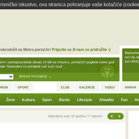
isničko iskustvo, ova stranica pohranjuje vaše kolačiće (cookie
obrodošli na Metro-portal.hr!
Prijavite se
ili
nam se pridružite :)
Masturbac
reći da n
šef HRA
arm i samopouzdanje danas će biti na vrhuncu, privlačeći poglede kamo god
tali. Nadređeni će primijetiti vaš trud i trud …
dnevni horoskop
→
OROM
SPORT
CLUB
GALERIJE
VIDEO
ARHIVA
Život
Kultura
Sport
Biznis
Lifestyle
Showbiz
Fun
Ho
Sljedeća vijest
Prethodna vijest
objavljeno prije 10 godina i 7 mjeseci