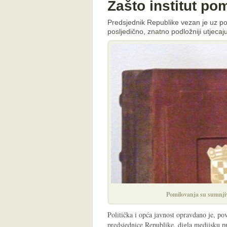
Zašto institut po
Predsjednik Republike vezan je uz pol
posljedično, znatno podložniji utjecaj
Pomilovanja su sumnjiv
Politička i opća javnost opravdano je, 
predsjednice Republike, digla medijsku pr