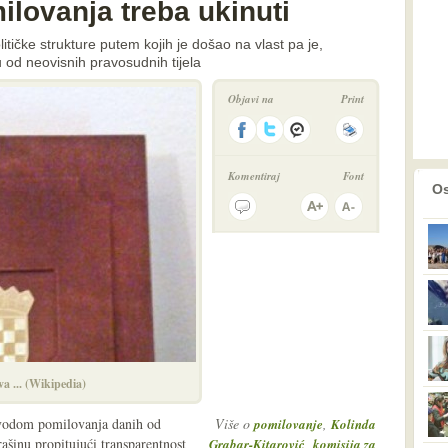
milovanja treba ukinuti
itičke strukture putem kojih je došao na vlast pa je,
u od neovisnih pravosudnih tijela
Objavi na
Print
Komentiraj
Font
prethodno
2
Os
a ... (Wikipedia)
povodom pomilovanja danih od
Više o
,
pomilovanje
Kolinda
ašinu propitujući transparentnost
,
Grabar-Kitarović
komisija za