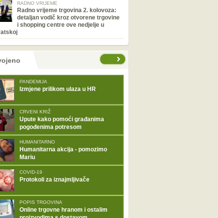
RADNO VRIJEME
Radno vrijeme trgovina 2. kolovoza:
detaljan vodič kroz otvorene trgovine
i shopping centre ove nedjelje u
atskoj
tranice
vojeno
PANDEMIJA
Izmjene prilikom ulaza u HR
CRVENI KRIŽ
Upute kako pomoći građanima
pogođenima potresom
HUMANITARNO
Humanitarna akcija - pomozimo
Mariu
COVID-19
Protokoli za iznajmljivače
POPIS TRGOVINA
Online trgovne hranom i ostalim
proizvodima s dostavom