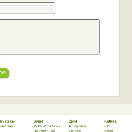
e
TAR
Hrvatska
Svijet
Život
Kultura
omentari
Metro World News
Iza ogledala
Film
Dogodilo se na
Znanost
Knjiga