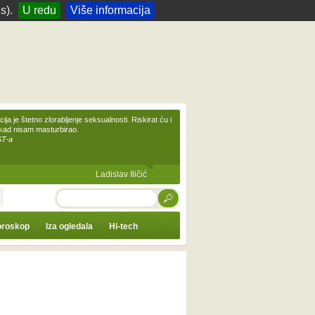
s).
U redu
Više informacija
ija je štetno zlorabljenje seksualnosti. Riskirat ću i
ikad nisam masturbirao.
ST-a
Ladislav Iličić
TRAŽI
roskop
Iza ogledala
Hi-tech