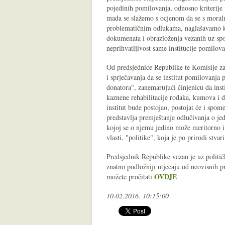
pojedinih pomilovanja, odnosno kriterije
mada se slažemo s ocjenom da se s moraln
problematičnim odlukama, naglašavamo k
dokumenata i obrazloženja vezanih uz sp
neprihvatljivost same institucije pomilov
Od predsjednice Republike te Komisije za
i sprječavanja da se institut pomilovanja 
donatora", zanemarujući činjenicu da insti
kaznene rehabilitacije rođaka, kumova i d
institut bude postojao, postojat će i spom
predstavlja premještanje odlučivanja o 
kojoj se o njemu jedino može meritorno i
vlasti, "politike", koja je po prirodi stva
Predsjednik Republike vezan je uz političk
znatno podložniji utjecaju od neovisnih p
OVDJE
možete pročitati
10.02.2016. 10:15:00