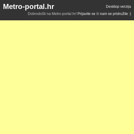
Metro-portal.hr
Desktop verzija
Dobrodošli na Metro-portal.hr!
Prijavite se
ili
nam se pridružite :)