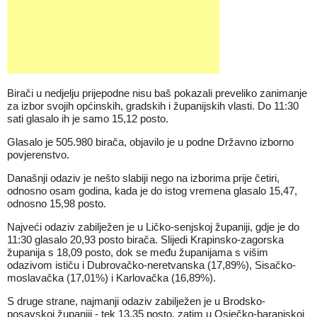
Birači u nedjelju prijepodne nisu baš pokazali preveliko zanimanje
za izbor svojih općinskih, gradskih i županijskih vlasti. Do 11:30
sati glasalo ih je samo 15,12 posto.
Glasalo je 505.980 birača, objavilo je u podne Državno izborno
povjerenstvo.
Današnji odaziv je nešto slabiji nego na izborima prije četiri,
odnosno osam godina, kada je do istog vremena glasalo 15,47,
odnosno 15,98 posto.
Najveći odaziv zabilježen je u Ličko-senjskoj županiji, gdje je do
11:30 glasalo 20,93 posto birača. Slijedi Krapinsko-zagorska
županija s 18,09 posto, dok se među županijama s višim
odazivom ističu i Dubrovačko-neretvanska (17,89%), Sisačko-
moslavačka (17,01%) i Karlovačka (16,89%).
S druge strane, najmanji odaziv zabilježen je u Brodsko-
posavskoj županiji - tek 13,35 posto, zatim u Osječko-baranjskoj