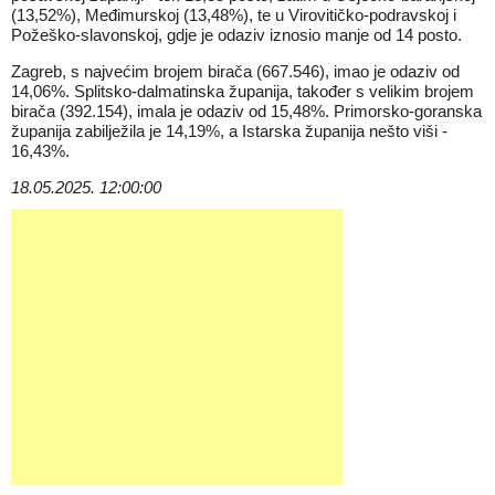
(13,52%), Međimurskoj (13,48%), te u Virovitičko-podravskoj i
Požeško-slavonskoj, gdje je odaziv iznosio manje od 14 posto.
Zagreb, s najvećim brojem birača (667.546), imao je odaziv od
14,06%. Splitsko-dalmatinska županija, također s velikim brojem
birača (392.154), imala je odaziv od 15,48%. Primorsko-goranska
županija zabilježila je 14,19%, a Istarska županija nešto viši -
16,43%.
18.05.2025. 12:00:00