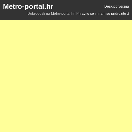
Metro-portal.hr
Desktop verzija
Dobrodošli na Metro-portal.hr!
Prijavite se
ili
nam se pridružite :)