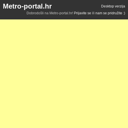
Metro-portal.hr
Desktop verzija
Dobrodošli na Metro-portal.hr!
Prijavite se
ili
nam se pridružite :)