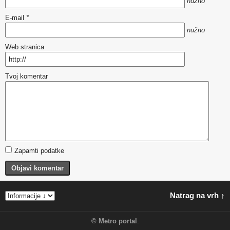
nužno
E-mail
*
nužno
Web stranica
Tvoj komentar
Zapamti podatke
Objavi komentar
Natrag na vrh ↑
©
Metro portal
.