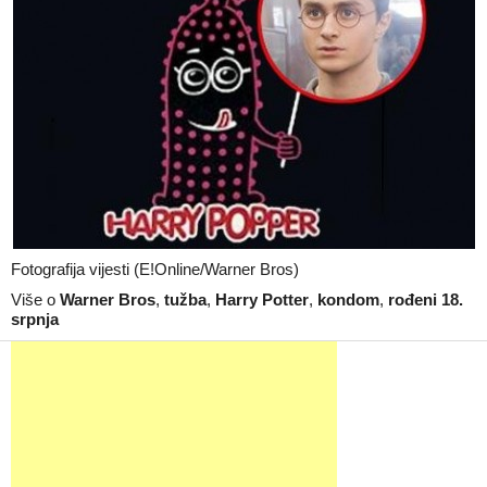
Fotografija vijesti (E!Online/Warner Bros)
Više o
Warner Bros
,
tužba
,
Harry Potter
,
kondom
,
rođeni 18.
srpnja