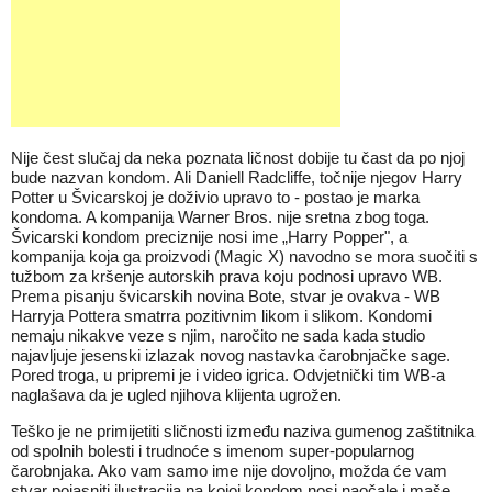
Nije čest slučaj da neka poznata ličnost dobije tu čast da po njoj
bude nazvan kondom. Ali Daniell Radcliffe, točnije njegov Harry
Potter u Švicarskoj je doživio upravo to - postao je marka
kondoma. A kompanija Warner Bros. nije sretna zbog toga.
Švicarski kondom preciznije nosi ime „Harry Popper", a
kompanija koja ga proizvodi (Magic X) navodno se mora suočiti s
tužbom za kršenje autorskih prava koju podnosi upravo WB.
Prema pisanju švicarskih novina Bote, stvar je ovakva - WB
Harryja Pottera smatrra pozitivnim likom i slikom. Kondomi
nemaju nikakve veze s njim, naročito ne sada kada studio
najavljuje jesenski izlazak novog nastavka čarobnjačke sage.
Pored troga, u pripremi je i video igrica. Odvjetnički tim WB-a
naglašava da je ugled njihova klijenta ugrožen.
Teško je ne primijetiti sličnosti između naziva gumenog zaštitnika
od spolnih bolesti i trudnoće s imenom super-popularnog
čarobnjaka. Ako vam samo ime nije dovoljno, možda će vam
stvar pojasniti ilustracija na kojoj kondom nosi naočale i maše