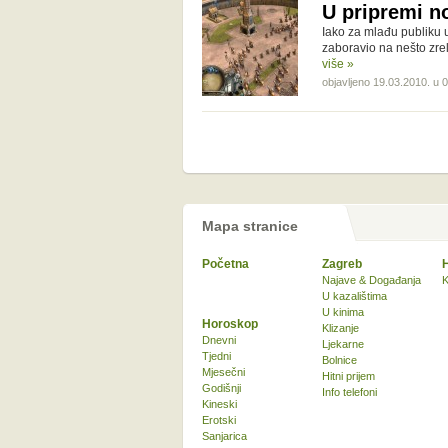
U pripremi no
Iako za mlađu publiku u
zaboravio na nešto zrel
više »
objavljeno 19.03.2010. u 
Mapa stranice
Početna
Zagreb
Najave & Događanja
K
U kazalištima
U kinima
Horoskop
Klizanje
Dnevni
Ljekarne
Tjedni
Bolnice
Mjesečni
Hitni prijem
Godišnji
Info telefoni
Kineski
Erotski
Sanjarica