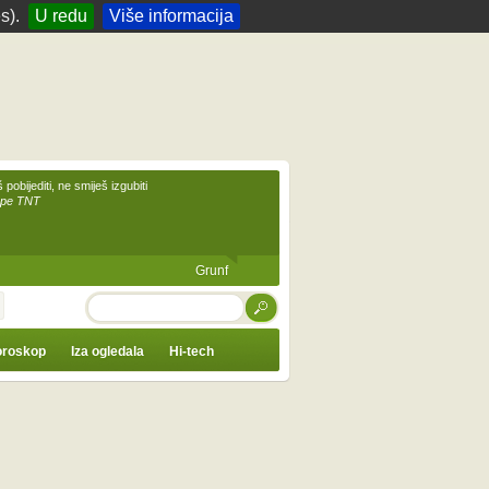
s).
U redu
Više informacija
 pobijediti, ne smiješ izgubiti
upe TNT
Grunf
TRAŽI
roskop
Iza ogledala
Hi-tech