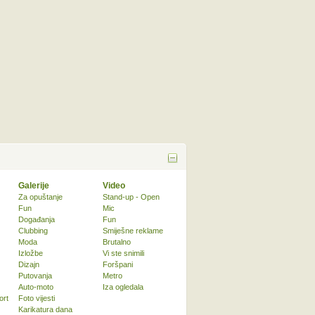
Galerije
Video
Za opuštanje
Stand-up - Open
Fun
Mic
Događanja
Fun
Clubbing
Smiješne reklame
Moda
Brutalno
Izložbe
Vi ste snimili
Dizajn
Foršpani
Putovanja
Metro
Auto-moto
Iza ogledala
ort
Foto vijesti
Karikatura dana