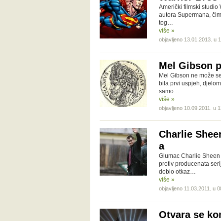
Američki filmski studi
autora Supermana, čime
tog…
više »
objavljeno 13.01.2013. u 
Mel Gibson p
Mel Gibson ne može se m
bila prvi uspjeh, djelomi
samo…
više »
objavljeno 10.09.2011. u 
Charlie Shee
a
Glumac Charlie Sheen u
protiv producenata seri
dobio otkaz…
više »
objavljeno 11.03.2011. u 0
Otvara se ko