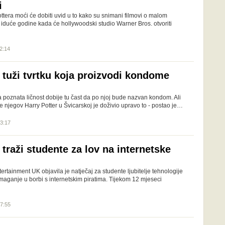
i
ttera moći će dobiti uvid u to kako su snimani filmovi o malom
 iduće godine kada će hollywoodski studio Warner Bros. otvoriti
12:14
 tuži tvrtku koja proizvodi kondome
a poznata ličnost dobije tu čast da po njoj bude nazvan kondom. Ali
ije njegov Harry Potter u Švicarskoj je doživio upravo to - postao je…
23:17
traži studente za lov na internetske
ertainment UK objavila je natječaj za studente ljubitelje tehnologije
maganje u borbi s internetskim piratima. Tijekom 12 mjeseci
17:55