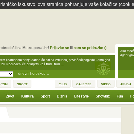
isničko iskustvo, ova stranica pohranjuje vaše kolačiće (cookie
obrodošli na Metro-portal.hr!
Prijavite se
ili
nam se pridružite :)
Ako misliš
agent gr
arm i samopouzdanje danas će biti na vrhuncu, privlačeći poglede kamo god
tali. Nadređeni će primijetiti vaš trud i trud …
dnevni horoskop
→
OROM
SPORT
CLUB
GALERIJE
VIDEO
ARHIVA
Život
Kultura
Sport
Biznis
Lifestyle
Showbiz
Fun
Ho