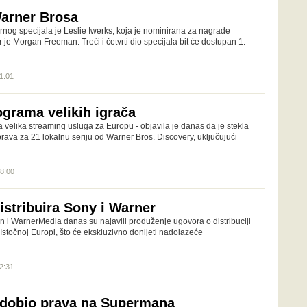
arner Brosa
nog specijala je Leslie Iwerks, koja je nominirana za nagrade
 je Morgan Freeman. Treći i četvrti dio specijala bit će dostupan 1.
11:01
ograma velikih igrača
 velika streaming usluga za Europu - objavila je danas da je stekla
rava za 21 lokalnu seriju od Warner Bros. Discovery, uključujući
18:00
istribuira Sony i Warner
n i WarnerMedia danas su najavili produženje ugovora o distribuciji
 Istočnoj Europi, što će ekskluzivno donijeti nadolazeće
12:31
 dobio prava na Supermana