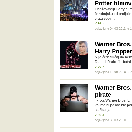
Potter filmov
Obožavatelji Harryja Po
čarobnjaku od proljeća
vrata svog…
više »
objavljeno 04.03.2011. u 
Warner Bros.
Harry Popper
Nije čest slučaj da nek
Daniell Radcliffe, točn
više »
objavljeno 19.08.2010. u 
Warner Bros. 
pirate
Tvrtka Warner Bros. Ent
kojima bi posao bio po
stažiranja…
više »
objavljeno 30.03.2010. u 