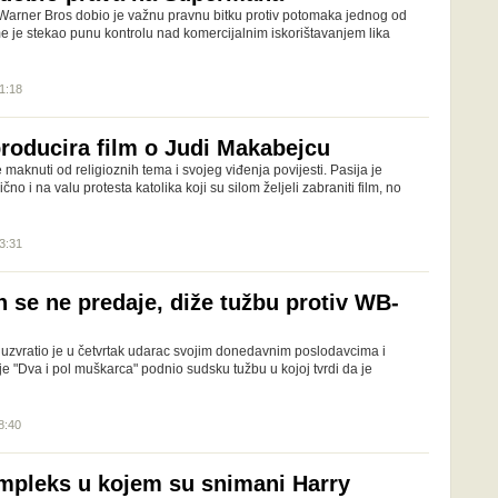
o Warner Bros dobio je važnu pravnu bitku protiv potomaka jednog od
 je stekao punu kontrolu nad komercijalnim iskorištavanjem lika
11:18
roducira film o Judi Makabejcu
aknuti od religioznih tema i svojeg viđenja povijesti. Pasija je
čno i na valu protesta katolika koji su silom željeli zabraniti film, no
13:31
n se ne predaje, diže tužbu protiv WB-
zvratio je u četvrtak udarac svojim donedavnim poslodavcima i
je "Dva i pol muškarca" podnio sudsku tužbu u kojoj tvrdi da je
8:40
mpleks u kojem su snimani Harry