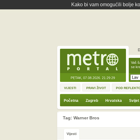
Kako bi vam omogućili bolje kor
D
Vaš š
se kre
PETAK, 07.08.2026.
21:29:29
VIJESTI
PRAVI ŽIVOT
POD REFLEKT
Početna
Zagreb
Hrvatska
Svijet
Tag: Warner Bros
Vijesti