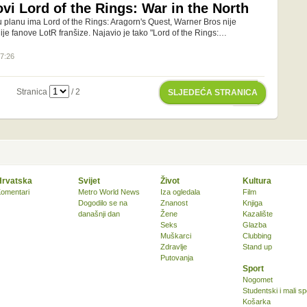
vi Lord of the Rings: War in the North
 planu ima Lord of the Rings: Aragorn's Quest, Warner Bros nije
ije fanove LotR franšize. Najavio je tako "Lord of the Rings:…
07:26
Stranica
/ 2
SLJEDEĆA STRANICA
Hrvatska
Svijet
Život
Kultura
omentari
Metro World News
Iza ogledala
Film
Dogodilo se na
Znanost
Knjiga
današnji dan
Žene
Kazalište
Seks
Glazba
Muškarci
Clubbing
Zdravlje
Stand up
Putovanja
Sport
Nogomet
Studentski i mali sp
Košarka