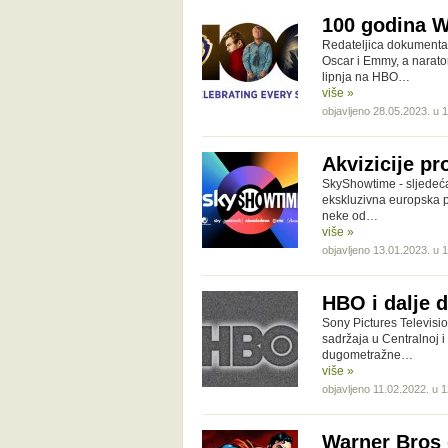
100 godina W
Redateljica dokumentar
Oscar i Emmy, a narator
lipnja na HBO…
više »
objavljeno 28.05.2023. u 
Akvizicije pr
SkyShowtime - sljedeća
ekskluzivna europska p
neke od…
više »
objavljeno 13.01.2023. u 
HBO i dalje d
Sony Pictures Televisio
sadržaja u Centralnoj i
dugometražne…
više »
objavljeno 11.02.2022. u 
Warner Bros