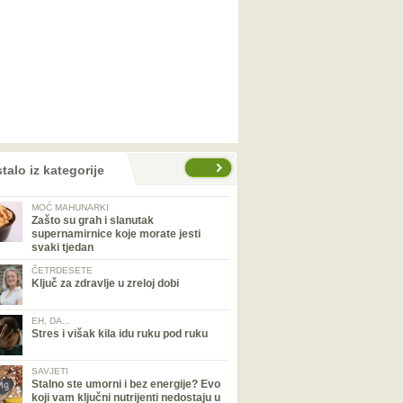
talo iz kategorije
MOĆ MAHUNARKI
Zašto su grah i slanutak
supernamirnice koje morate jesti
svaki tjedan
ČETRDESETE
Ključ za zdravlje u zreloj dobi
EH, DA...
Stres i višak kila idu ruku pod ruku
SAVJETI
Stalno ste umorni i bez energije? Evo
koji vam ključni nutrijenti nedostaju u