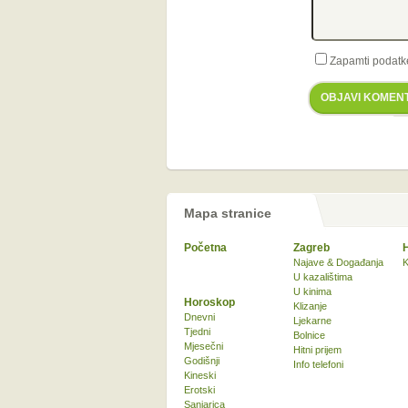
Zapamti podatk
OBJAVI KOMEN
Mapa stranice
Početna
Zagreb
Najave & Događanja
K
U kazalištima
U kinima
Horoskop
Klizanje
Dnevni
Ljekarne
Tjedni
Bolnice
Mjesečni
Hitni prijem
Godišnji
Info telefoni
Kineski
Erotski
Sanjarica