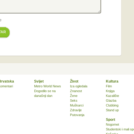
e
TAR
Hrvatska
Svijet
Život
Kultura
omentari
Metro World News
Iza ogledala
Film
Dogodilo se na
Znanost
Knjiga
današnji dan
Žene
Kazalište
Seks
Glazba
Muškarci
Clubbing
Zdravlje
Stand up
Putovanja
Sport
Nogomet
Studentski i mali sp