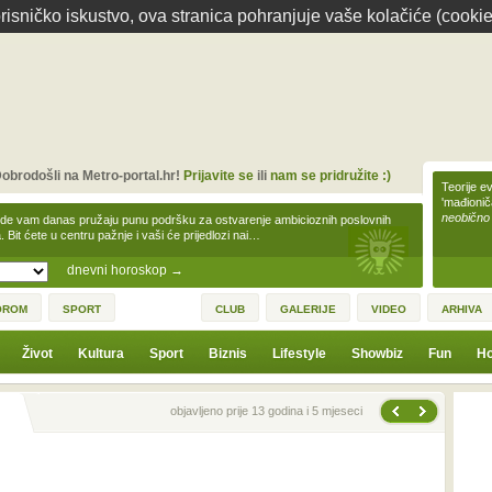
isničko iskustvo, ova stranica pohranjuje vaše kolačiće (cookie
obrodošli na Metro-portal.hr!
Prijavite se
ili
nam se pridružite :)
Teorije ev
'mađioni
neobično
zde vam danas pružaju punu podršku za ostvarenje ambicioznih poslovnih
a. Bit ćete u centru pažnje i vaši će prijedlozi nai…
dnevni horoskop
→
OROM
SPORT
CLUB
GALERIJE
VIDEO
ARHIVA
Život
Kultura
Sport
Biznis
Lifestyle
Showbiz
Fun
Ho
Sljedeća vijest
Prethodna vijest
objavljeno prije 13 godina i 5 mjeseci