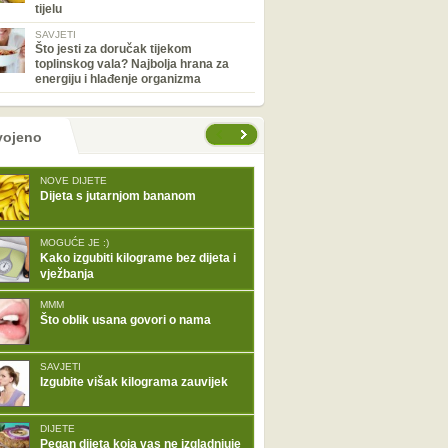
tijelu
SAVJETI
Što jesti za doručak tijekom
toplinskog vala? Najbolja hrana za
energiju i hlađenje organizma
tranice
vojeno
NOVE DIJETE
Dijeta s jutarnjom bananom
MOGUĆE JE :)
Kako izgubiti kilograme bez dijeta i
vježbanja
MMM
Što oblik usana govori o nama
SAVJETI
Izgubite višak kilograma zauvijek
DIJETE
Pegan dijeta koja vas ne izgladnjuje