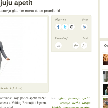
uju apetit
ostavlja gladnim morat će se promijeniti
Objavi na
Print
Komentiraj
Font
prethodno
2
Os
te uže :) (Arhiva)
tivnosti koja potiče apetit trebat
Više o
,
,
,
glad
vježbanje
apetit
vedena u Velikoj Britaniji i Japanu,
,
,
trčanje
vježbe
vožnja
juju glad.
,
,
bicikla
smanjivanje apetita