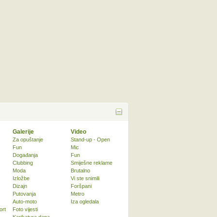
Galerije
Video
Za opuštanje
Stand-up - Open
Fun
Mic
Događanja
Fun
Clubbing
Smiješne reklame
Moda
Brutalno
Izložbe
Vi ste snimili
Dizajn
Foršpani
Putovanja
Metro
Auto-moto
Iza ogledala
ort
Foto vijesti