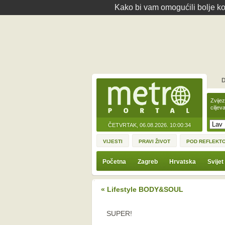
Kako bi vam omogućili bolje kor
D
Zvije
ciljev
ČETVRTAK, 06.08.2026.
10:00:34
VIJESTI
PRAVI ŽIVOT
POD REFLEKT
Početna
Zagreb
Hrvatska
Svijet
« Lifestyle BODY&SOUL
SUPER!