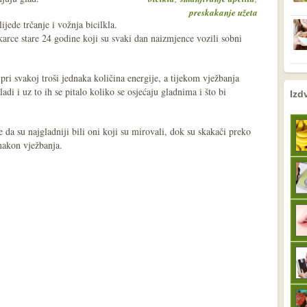
preskakanje užeta
ijede trčanje i vožnja bicilkla.
karce stare 24 godine koji su svaki dan naizmjence vozili sobni
pri svakoj troši jednaka količina energije, a tijekom vježbanja
nema prethodne s
sljedeće
di i uz to ih se pitalo koliko se osjećaju gladnima i što bi
Izd
e da su najgladniji bili oni koji su mirovali, dok su skakači preko
 nakon vježbanja.