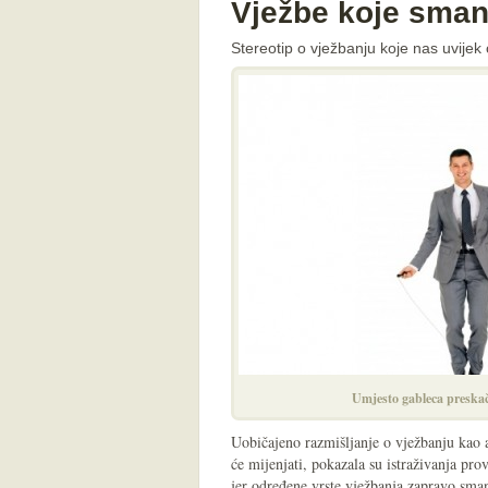
Vježbe koje smanj
Stereotip o vježbanju koje nas uvijek 
Umjesto gableca preskači
Uobičajeno razmišljanje o vježbanju kao ak
će mijenjati, pokazala su istraživanja pro
jer određene vrste vježbanja zapravo sman