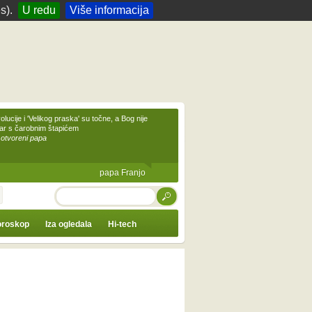
s).
U redu
Više informacija
olucije i 'Velikog praska' su točne, a Bog nije
čar s čarobnim štapićem
 otvoreni papa
papa Franjo
TRAŽI
roskop
Iza ogledala
Hi-tech