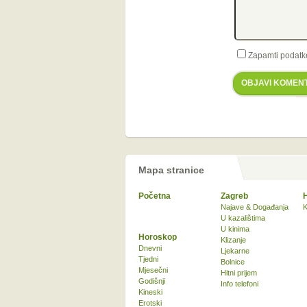
Zapamti podatk
OBJAVI KOMEN
Mapa stranice
Početna
Zagreb
Najave & Događanja
K
U kazalištima
U kinima
Horoskop
Klizanje
Dnevni
Ljekarne
Tjedni
Bolnice
Mjesečni
Hitni prijem
Godišnji
Info telefoni
Kineski
Erotski