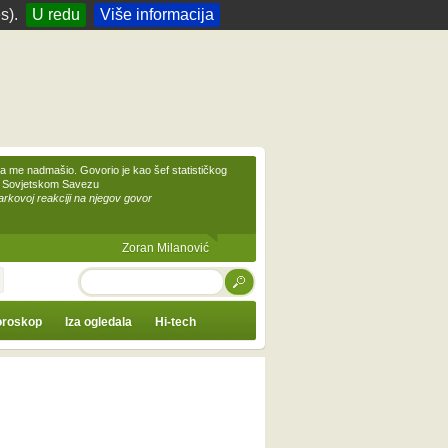
s).
U redu
Više informacija
 me nadmašio. Govorio je kao šef statističkog
 Sovjetskom Savezu
kovoj reakciji na njegov govor
Zoran Milanović
TRAŽI
roskop
Iza ogledala
Hi-tech