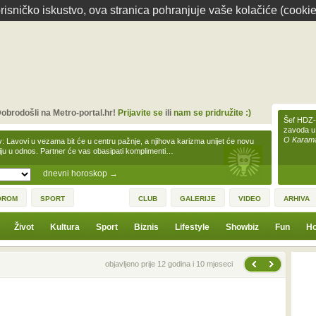
isničko iskustvo, ova stranica pohranjuje vaše kolačiće (cookie
obrodošli na Metro-portal.hr!
Prijavite se
ili
nam se pridružite :)
Šef HDZ-a
zavoda u
O Karamar
v: Lavovi u vezama bit će u centru pažnje, a njihova karizma unijet će novu
iju u odnos. Partner će vas obasipati komplimenti…
dnevni horoskop
→
OROM
SPORT
CLUB
GALERIJE
VIDEO
ARHIVA
Život
Kultura
Sport
Biznis
Lifestyle
Showbiz
Fun
Ho
Sljedeća vijest
Prethodna vijest
objavljeno prije 12 godina i 10 mjeseci