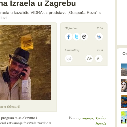
dna Izraela u Zagrebu
Izraela u kazalištu VIDRA uz predstavu „Gospođa Roza“ s
lozi
Objavi na
Print
Komentiraj
Font
prethodno
2
Os
om-u (Menart)
 program te se okrenuo i
Više o
,
program
Tjedan
nd zatvaranja festivala završio u
Izraela