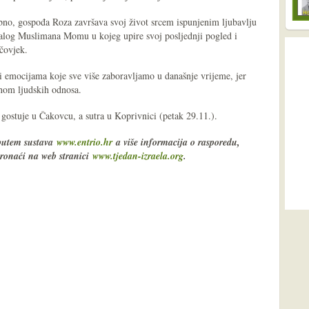
bno, gospođa Roza završava svoj život srcem ispunjenim ljubavlju
malog Muslimana Momu u kojeg upire svoj posljednji pogled i
 čovjek.
i i emocijama koje sve više zaboravljamo u današnje vrijeme, jer
inom ljudskih odnosa.
 gostuje u Čakovcu, a sutra u Koprivnici (petak 29.11.).
 putem sustava
www.entrio.hr
a više informacija o rasporedu,
pronaći na web stranici
www.tjedan-izraela.org
.