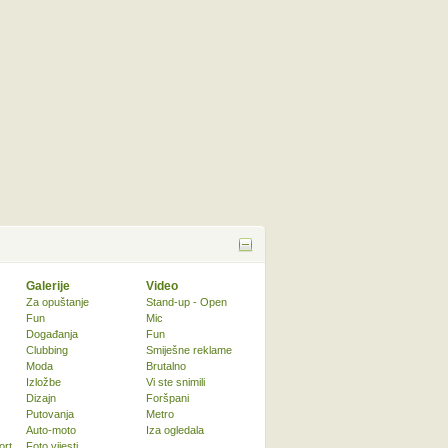
Galerije
Video
Za opuštanje
Stand-up - Open
Fun
Mic
Događanja
Fun
Clubbing
Smiješne reklame
Moda
Brutalno
Izložbe
Vi ste snimili
Dizajn
Foršpani
Putovanja
Metro
Auto-moto
Iza ogledala
ort
Foto vijesti