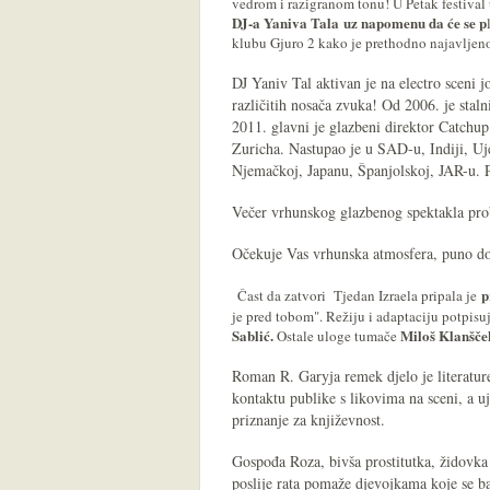
vedrom i razigranom tonu! U Petak festiva
DJ-a Yaniva Tala
uz napomenu da će se p
klubu Gjuro 2 kako je prethodno najavljen
DJ Yaniv Tal aktivan je na electro sceni j
različitih nosača zvuka! Od 2006. je sta
2011. glavni je glazbeni direktor Catchu
Zuricha. Nastupao je u SAD-u, Indiji, Uje
Njemačkoj, Japanu, Španjolskoj, JAR-u. Pr
Večer vrhunskog glazbenog spektakla prob
Očekuje Vas vrhunska atmosfera, puno d
p
Čast da zatvori Tjedan Izraela pripala je
je pred tobom". Režiju i adaptaciju potpis
Sablić.
Miloš Klanšče
Ostale uloge tumače
Roman R. Garyja remek djelo je literatur
kontaktu publike s likovima na sceni, a u
priznanje za književnost.
Gospođa Roza, bivša prostitutka, židovka 
poslije rata pomaže djevojkama koje se ba