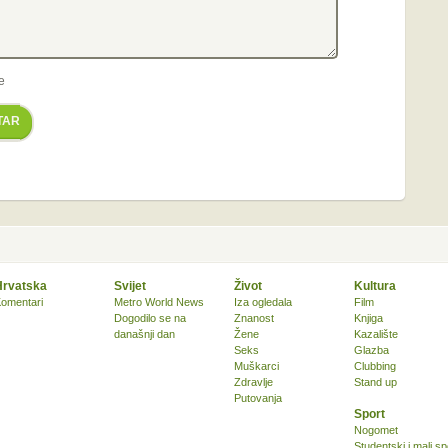
e
TAR
Hrvatska
Svijet
Život
Kultura
omentari
Metro World News
Iza ogledala
Film
Dogodilo se na
Znanost
Knjiga
današnji dan
Žene
Kazalište
Seks
Glazba
Muškarci
Clubbing
Zdravlje
Stand up
Putovanja
Sport
Nogomet
Studentski i mali sp