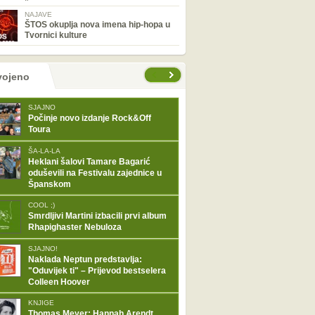
NAJAVE
ŠTOS okuplja nova imena hip-hopa u
Tvornici kulture
tranice
vojeno
SJAJNO
Počinje novo izdanje Rock&Off
Toura
ŠA-LA-LA
Heklani šalovi Tamare Bagarić
oduševili na Festivalu zajednice u
Španskom
COOL ;)
Smrdljivi Martini izbacili prvi album
Rhapighaster Nebuloza
SJAJNO!
Naklada Neptun predstavlja:
"Oduvijek ti" – Prijevod bestselera
Colleen Hoover
KNJIGE
Thomas Meyer: Hannah Arendt