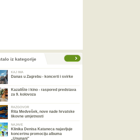
talo iz kategorije
KAJ IMA
Danas u Zagrebu - koncerti i svirke
Kazalište i kino - raspored predstava
za 9. kolovoza
RAZGOVOR
Rita Medvešek, nove nade hrvatske
likovne umjetnosti
NAJAVE
Klinika Denisa Kataneca najavljuje
koncertnu promociju albuma
„Ununani"