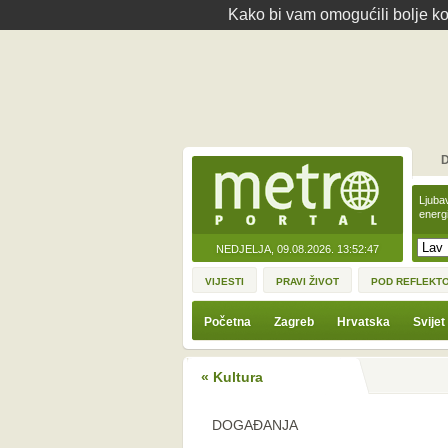
Kako bi vam omogućili bolje kor
D
Ljuba
energ
NEDJELJA, 09.08.2026.
13:52:47
VIJESTI
PRAVI ŽIVOT
POD REFLEKT
Početna
Zagreb
Hrvatska
Svijet
« Kultura
DOGAĐANJA