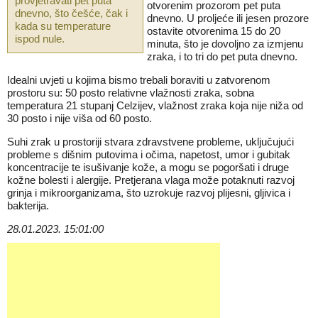
provjetravati pet puta
otvorenim prozorom pet puta
dnevno, što češće, čak i
dnevno. U proljeće ili jesen prozore
kada su temperature
ostavite otvorenima 15 do 20
ispod nule.
minuta, što je dovoljno za izmjenu
zraka, i to tri do pet puta dnevno.
Idealni uvjeti u kojima bismo trebali boraviti u zatvorenom
prostoru su: 50 posto relativne vlažnosti zraka, sobna
temperatura 21 stupanj Celzijev, vlažnost zraka koja nije niža od
30 posto i nije viša od 60 posto.
Suhi zrak u prostoriji stvara zdravstvene probleme, uključujući
probleme s dišnim putovima i očima, napetost, umor i gubitak
koncentracije te isušivanje kože, a mogu se pogoršati i druge
kožne bolesti i alergije. Pretjerana vlaga može potaknuti razvoj
grinja i mikroorganizama, što uzrokuje razvoj plijesni, gljivica i
bakterija.
28.01.2023. 15:01:00