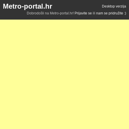
Metro-portal.hr
Desktop verzija
Dobrodošli na Metro-portal.hr!
Prijavite se
ili
nam se pridružite :)