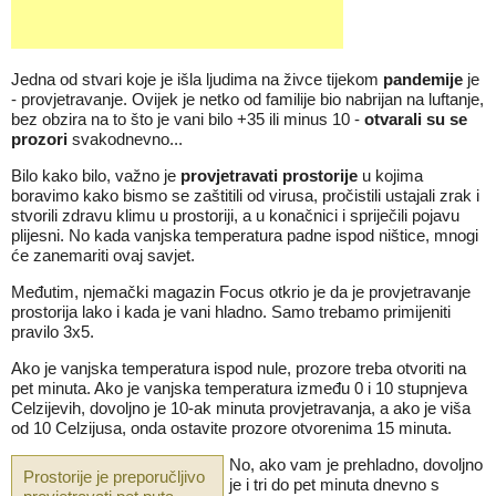
Jedna od stvari koje je išla ljudima na živce tijekom
pandemije
je
- provjetravanje. Ovijek je netko od familije bio nabrijan na luftanje,
bez obzira na to što je vani bilo +35 ili minus 10 -
otvarali su se
prozori
svakodnevno...
Bilo kako bilo, važno je
provjetravati prostorije
u kojima
boravimo kako bismo se zaštitili od virusa, pročistili ustajali zrak i
stvorili zdravu klimu u prostoriji, a u konačnici i spriječili pojavu
plijesni. No kada vanjska temperatura padne ispod ništice, mnogi
će zanemariti ovaj savjet.
Međutim, njemački magazin Focus otkrio je da je provjetravanje
prostorija lako i kada je vani hladno. Samo trebamo primijeniti
pravilo 3x5.
Ako je vanjska temperatura ispod nule, prozore treba otvoriti na
pet minuta. Ako je vanjska temperatura između 0 i 10 stupnjeva
Celzijevih, dovoljno je 10-ak minuta provjetravanja, a ako je viša
od 10 Celzijusa, onda ostavite prozore otvorenima 15 minuta.
No, ako vam je prehladno, dovoljno
Prostorije je preporučljivo
je i tri do pet minuta dnevno s