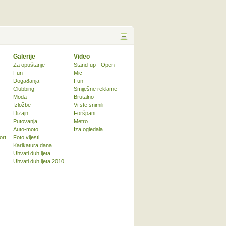
Galerije
Video
Za opuštanje
Stand-up - Open
Fun
Mic
Događanja
Fun
Clubbing
Smiješne reklame
Moda
Brutalno
Izložbe
Vi ste snimili
Dizajn
Foršpani
Putovanja
Metro
Auto-moto
Iza ogledala
ort
Foto vijesti
Karikatura dana
Uhvati duh ljeta
Uhvati duh ljeta 2010