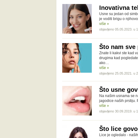
Inovativna t
Usne su jedan od simbol
je voditi brigu o njiho
više »
objavljeno 05.05.2023. u 
Što nam sve 
Znate li kakvi ste kad v
drugima kad pogledate 
ako…
više »
objavljeno 25.05.2021. u 
Što usne gov
Na našim usnama se nal
jagodice naših prstiju
više »
objavljeno 30.09.2019. u 
Što lice gov
Lice je ogledalo - naši