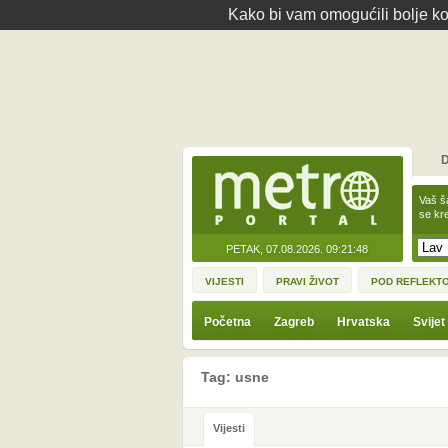
Kako bi vam omogućili bolje kor
D
Vaš š
se kre
PETAK, 07.08.2026.
09:21:48
VIJESTI
PRAVI ŽIVOT
POD REFLEKT
Početna
Zagreb
Hrvatska
Svijet
Tag: usne
Vijesti