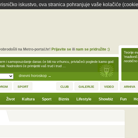
isničko iskustvo, ova stranica pohranjuje vaše kolačiće (cookie
obrodošli na Metro-portal.hr!
Prijavite se
ili
nam se pridružite :)
Teorije ev
'mađioni
neobično
arm i samopouzdanje danas će biti na vrhuncu, privlačeći poglede kamo god
tali. Nadređeni će primijetiti vaš trud i trud …
dnevni horoskop
→
OROM
SPORT
CLUB
GALERIJE
VIDEO
ARHIVA
Život
Kultura
Sport
Biznis
Lifestyle
Showbiz
Fun
Ho