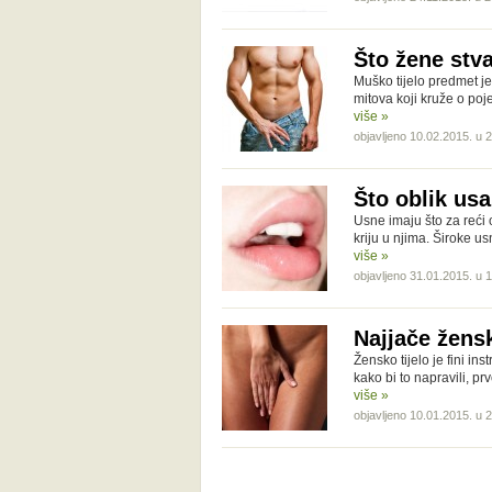
Što žene stv
Muško tijelo predmet j
mitova koji kruže o po
više »
objavljeno 10.02.2015. u 
Što oblik us
Usne imaju što za reći 
kriju u njima. Široke u
više »
objavljeno 31.01.2015. u 
Najjače žens
Žensko tijelo je fini in
kako bi to napravili, pr
više »
objavljeno 10.01.2015. u 