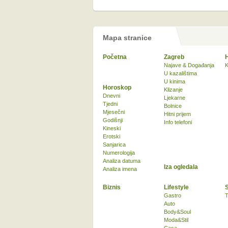
Mapa stranice
Početna
Zagreb
Najave & Događanja
K
U kazalištima
U kinima
Horoskop
Klizanje
Dnevni
Ljekarne
Tjedni
Bolnice
Mjesečni
Hitni prijem
Godišnji
Info telefoni
Kineski
Erotski
Sanjarica
Numerologija
Analiza datuma
Iza ogledala
Analiza imena
Biznis
Lifestyle
Gastro
T
Auto
Body&Soul
Moda&Stil