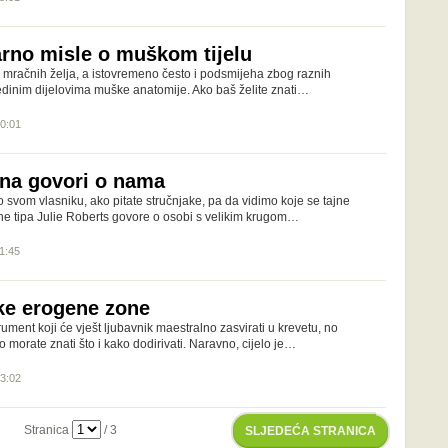
arno misle o muškom tijelu
e mračnih želja, a istovremeno često i podsmijeha zbog raznih
jedinim dijelovima muške anatomije. Ako baš želite znati…
20:01
ana govori o nama
o svom vlasniku, ako pitate stručnjake, pa da vidimo koje se tajne
sne tipa Julie Roberts govore o osobi s velikim krugom…
11:45
ke erogene zone
strument koji će vješt ljubavnik maestralno zasvirati u krevetu, no
vo morate znati što i kako dodirivati. Naravno, cijelo je…
23:02
Stranica
/ 3
SLJEDEĆA STRANICA