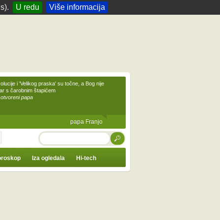
s).
U redu
Više informacija
olucije i 'Velikog praska' su točne, a Bog nije
čar s čarobnim štapićem
 otvoreni papa
papa Franjo
TRAŽI
roskop
Iza ogledala
Hi-tech