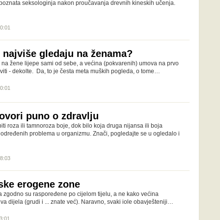
x, poznata seksologinja nakon proučavanja drevnih kineskih učenja.
20:01
 najviše gledaju na ženama?
na žene lijepe sami od sebe, a većina (pokvarenih) umova na prvo
aviti - dekolte. Da, to je česta meta muških pogleda, o tome…
20:01
ovori puno o zdravlju
ti roza ili tamnoroza boje, dok bilo koja druga nijansa ili boja
 određenih problema u organizmu. Znači, pogledajte se u ogledalo i
18:03
ske erogene zone
zgodno su raspoređene po cijelom tijelu, a ne kako većina
a dijela (grudi i ... znate već). Naravno, svaki iole obavješteniji…
23:01