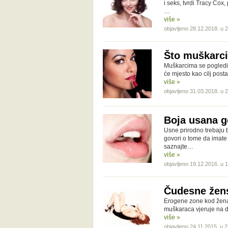
i seks, tvrdi Tracy Co
…
više »
objavljeno 28.12.2018. u 
Što muškarci
Muškarcima se pogledi 
će mjesto kao cilj post
više »
objavljeno 31.03.2018. u 
Boja usana g
Usne prirodno trebaju bi
govori o tome da imate
saznajte…
više »
objavljeno 19.12.2016. u 
Čudesne žen
Erogene zone kod žena 
muškaraca vjeruje na dv
više »
objavljeno 24.11.2015. u 