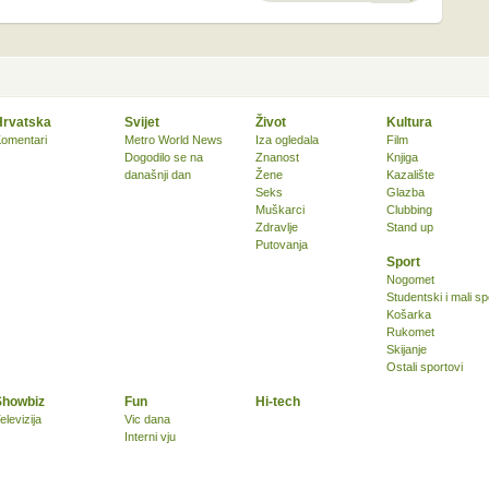
Hrvatska
Svijet
Život
Kultura
omentari
Metro World News
Iza ogledala
Film
Dogodilo se na
Znanost
Knjiga
današnji dan
Žene
Kazalište
Seks
Glazba
Muškarci
Clubbing
Zdravlje
Stand up
Putovanja
Sport
Nogomet
Studentski i mali sp
Košarka
Rukomet
Skijanje
Ostali sportovi
Showbiz
Fun
Hi-tech
elevizija
Vic dana
Interni vju