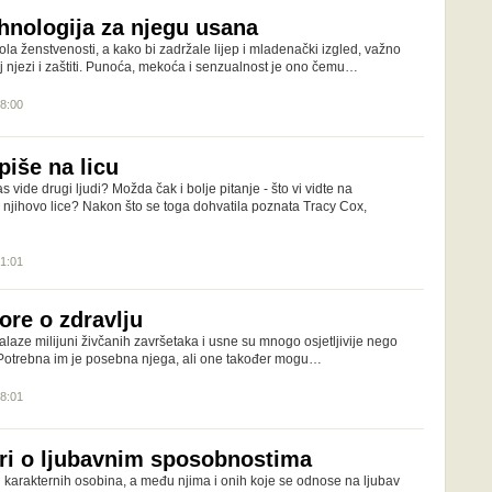
ehnologija za njegu usana
a ženstvenosti, a kako bi zadržale lijep i mladenački izgled, važno
voj njezi i zaštiti. Punoća, mekoća i senzualnost je ono čemu…
18:00
piše na licu
as vide drugi ljudi? Možda čak i bolje pitanje - što vi vidte na
njihovo lice? Nakon što se toga dohvatila poznata Tracy Cox,
21:01
ore o zdravlju
aze milijuni živčanih završetaka i usne su mnogo osjetljivije nego
. Potrebna im je posebna njega, ali one također mogu…
18:01
ori o ljubavnim sposobnostima
h karakternih osobina, a među njima i onih koje se odnose na ljubav