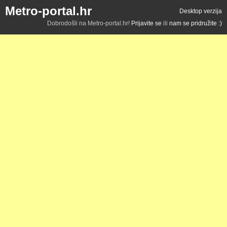
Metro-portal.hr
Desktop verzija
Dobrodošli na Metro-portal.hr!
Prijavite se
ili
nam se pridružite :)