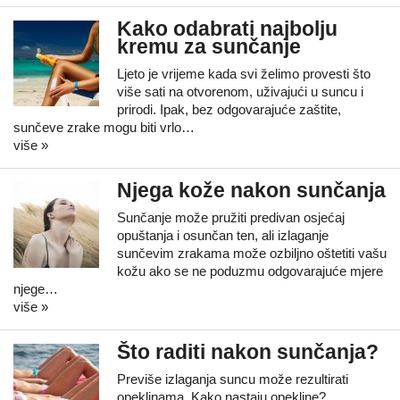
Kako odabrati najbolju
kremu za sunčanje
Ljeto je vrijeme kada svi želimo provesti što
više sati na otvorenom, uživajući u suncu i
prirodi. Ipak, bez odgovarajuće zaštite,
sunčeve zrake mogu biti vrlo…
više »
Njega kože nakon sunčanja
Sunčanje može pružiti predivan osjećaj
opuštanja i osunčan ten, ali izlaganje
sunčevim zrakama može ozbiljno oštetiti vašu
kožu ako se ne poduzmu odgovarajuće mjere
njege…
više »
Što raditi nakon sunčanja?
Previše izlaganja suncu može rezultirati
opeklinama. Kako nastaju opekline?