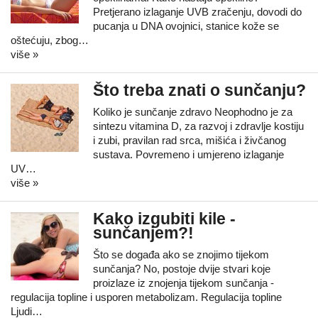
Pretjerano izlaganje UVB zračenju, dovodi do
pucanja u DNA ovojnici, stanice kože se
oštećuju, zbog…
više »
Što treba znati o sunčanju?
Koliko je sunčanje zdravo Neophodno je za
sintezu vitamina D, za razvoj i zdravlje kostiju
i zubi, pravilan rad srca, mišića i živčanog
sustava. Povremeno i umjereno izlaganje
UV…
više »
Kako izgubiti kile -
sunčanjem?!
Što se događa ako se znojimo tijekom
sunčanja? No, postoje dvije stvari koje
proizlaze iz znojenja tijekom sunčanja -
regulacija topline i usporen metabolizam. Regulacija topline
Ljudi…