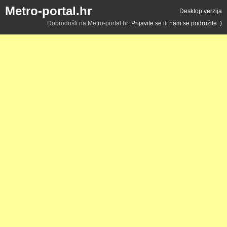
Metro-portal.hr
Desktop verzija
Dobrodošli na Metro-portal.hr!
Prijavite se
ili
nam se pridružite :)