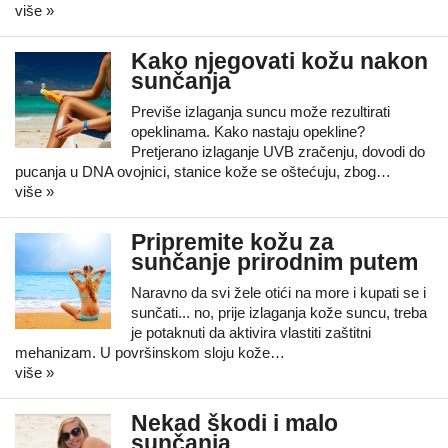
više »
Kako njegovati kožu nakon
sunčanja
Previše izlaganja suncu može rezultirati
opeklinama. Kako nastaju opekline?
Pretjerano izlaganje UVB zračenju, dovodi do
pucanja u DNA ovojnici, stanice kože se oštećuju, zbog…
više »
Pripremite kožu za
sunčanje prirodnim putem
Naravno da svi žele otići na more i kupati se i
sunčati... no, prije izlaganja kože suncu, treba
je potaknuti da aktivira vlastiti zaštitni
mehanizam. U površinskom sloju kože…
više »
Nekad škodi i malo
sunčanja