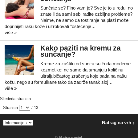
Sunčate se? Fino vam je? Sve je to u redu, no
znate li da sami sebi radite ozbiljne probleme?
Naime, ne samo da tostiranje na plaži može
doprinijeti raku kože i uzrokovati "oštećenje…
više »
Kako paziti na kremu za
sunčanje?
Kreme za zaštitu od sunca su čuda moderne
kozmetike: ne samo da smanjuju količinu
ultraljubičastog zračenja koje pada na našu
kožu, nego su formulirane tako da zadrže tanak sloj…
više »
Sljedeća stranica
Stranica
/ 13
Natrag na vrh ↑
©
Metro portal
.