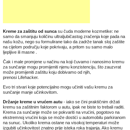
Kreme za zaštitu od sunca
su čuda moderne kozmetike: ne
samo da smanjuju količinu ultraljubičastog zračenja koje pada na
našu kožu, nego su formulirane tako da zadrže tanak sloj zaštite
na cijelom području koje pokrivaju, a pritom su samo malo
ljepljive ili masne .
Čak i male promjene u načinu na koji čuvamo i nanosimo kremu
za sunčanje mogu promijeniti njenu konzistenciju, što zauzvrat
može promijeniti zaštitu koju dobivamo od njih,
prenosi Lifehacker.
Evo tri stvari koje potencijalno mogu učiniti vašu kremu za
sunčanje manje učinkovitom.
Držanje kreme u vrućem autu
- iako se čini praktičnim držati
kremu sa zaštitnim faktorom u autu, ipak ne biste to trebali raditi.
Krema za sunčanje može se pokvariti na vrućini, pogotovo na
ekstremnoj vrućini koja se može dostići u automobilu parkiranom
na sunuc. Ukoliko krema ostane na visokoj temperaturi može
izgubiti učinkovitost znatno prije isteka roka trajanja. Ako kremu