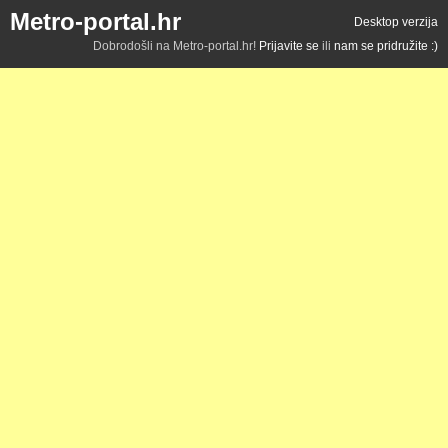
Metro-portal.hr
Desktop verzija
Dobrodošli na Metro-portal.hr!
Prijavite se
ili
nam se pridružite :)