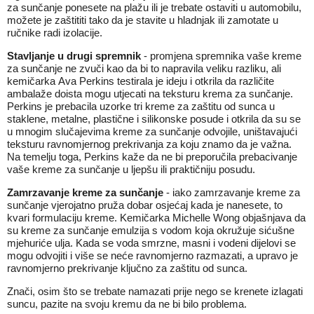
za sunčanje ponesete na plažu ili je trebate ostaviti u automobilu,
možete je zaštititi tako da je stavite u hladnjak ili zamotate u
ručnike radi izolacije.
Stavljanje u drugi spremnik
- promjena spremnika vaše kreme
za sunčanje ne zvuči kao da bi to napravila veliku razliku, ali
kemičarka Ava Perkins testirala je ideju i otkrila da različite
ambalaže doista mogu utjecati na teksturu krema za sunčanje.
Perkins je prebacila uzorke tri kreme za zaštitu od sunca u
staklene, metalne, plastične i silikonske posude i otkrila da su se
u mnogim slučajevima kreme za sunčanje odvojile, uništavajući
teksturu ravnomjernog prekrivanja za koju znamo da je važna.
Na temelju toga, Perkins kaže da ne bi preporučila prebacivanje
vaše kreme za sunčanje u ljepšu ili praktičniju posudu.
Zamrzavanje kreme za sunčanje
- iako zamrzavanje kreme za
sunčanje vjerojatno pruža dobar osjećaj kada je nanesete, to
kvari formulaciju kreme. Kemičarka Michelle Wong objašnjava da
su kreme za sunčanje emulzija s vodom koja okružuje sićušne
mjehuriće ulja. Kada se voda smrzne, masni i vodeni dijelovi se
mogu odvojiti i više se neće ravnomjerno razmazati, a upravo je
ravnomjerno prekrivanje ključno za zaštitu od sunca.
Znači, osim što se trebate namazati prije nego se krenete izlagati
suncu, pazite na svoju kremu da ne bi bilo problema.