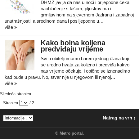
DHMZ javlja da nas u noći i prijepodne čeka
naoblačenje s kišom, pljuskovima i
grmljavinom na sjevernom Jadranu i zapadnoj
unutrašnjosti, a sredinom dana i poslijepodne u…
više »
Kako bolna koljena
predviđaju vrijeme
Svi u obitelji imamo barem jednog člana koji
se uredno hvata za koljeno i predviđa kakvo
nas vrijeme očekuje, i obično se iznenadimo
kad bude u pravu. No, stvar nije u njegovom ili njenoj…
više »
Sljedeća stranica
Stranica
/ 2
Natrag na vrh ↑
©
Metro portal
.