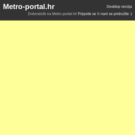
Metro-portal.hr
Desktop verzija
Dobrodošli na Metro-portal.hr!
Prijavite se
ili
nam se pridružite :)