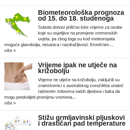
Biometeorološka prognoza
od 15. do 18. studenoga
Subota donosi prilično loše vrijeme za osobe
koje su osjetljive na promjene vremenskih
uvjeta, pa zbog toga su kod meteoropata
moguće glavobolja, nesanica i razdražljivost. Kroničnim…
više »
Vrijeme ipak ne utječe na
križobolju
Vrijeme ne utječe na križobolju, zaključili su
znanstvenici s australskog sveučilišta unatoč
raširenim mitovima naših djedova i baka da
mogu predvidjeti promjenu vremena…
više »
Stižu grmljavinski pljuskovi
i drastičan pad temperature