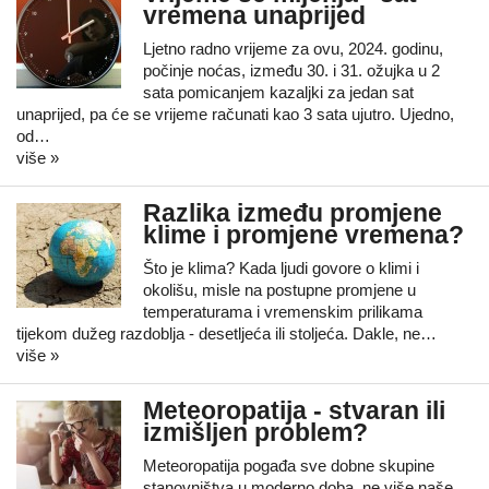
vremena unaprijed
Ljetno radno vrijeme za ovu, 2024. godinu,
počinje noćas, između 30. i 31. ožujka u 2
sata pomicanjem kazaljki za jedan sat
unaprijed, pa će se vrijeme računati kao 3 sata ujutro. Ujedno,
od…
više »
Razlika između promjene
klime i promjene vremena?
Što je klima? Kada ljudi govore o klimi i
okolišu, misle na postupne promjene u
temperaturama i vremenskim prilikama
tijekom dužeg razdoblja - desetljeća ili stoljeća. Dakle, ne…
više »
Meteoropatija - stvaran ili
izmišljen problem?
Meteoropatija pogađa sve dobne skupine
stanovništva u moderno doba, ne više naše