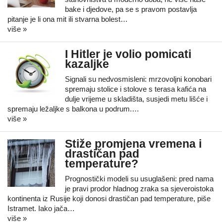
bake i djedove, pa se s pravom postavlja
pitanje je li ona mit ili stvarna bolest…
više »
I Hitler je volio pomicati
kazaljke
Signali su nedvosmisleni: mrzovoljni konobari
spremaju stolice i stolove s terasa kafića na
dulje vrijeme u skladišta, susjedi metu lišće i
spremaju ležaljke s balkona u podrum.…
više »
Stiže promjena vremena i
drastičan pad
temperature?
Prognostički modeli su usuglašeni: pred nama
je pravi prodor hladnog zraka sa sjeveroistoka
kontinenta iz Rusije koji donosi drastičan pad temperature, piše
Istramet. Iako jača…
više »